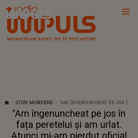
Radio Impuls
STIRI MONDENE
"AM ÎNGENUNCHEAT PE JOS ÎN
FAȚA PERETELUI ȘI AM URLAT.
"Am îngenuncheat pe jos în
ATUNCI MI-AM PIERDUT
OFICIAL MINȚILE". POVESTEA
fața peretelui și am urlat.
TRAGICĂ DE VIAȚĂ A CELEBREI
Atunci mi-am pierdut oficial
SINEAD O' CONNOR. A FOST