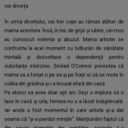
vor divorța.
În urma divorțului, cei trei copii au rămas alături de
mama acestora. Însă, în loc de grijă și iubire, cei mici
au cunoscut violența și abuzul. Mama artistei se
confrunta la acel moment cu tulburări de sănătate
mintală și dezvoltase o dependență pentru
substanțe interzise. Sinéad O’Connor povestea că
mama sa a forțat-o pe ea și pe frații ei să se mute în
coliba din grădină și i-a încuiat afară din casă.
Pe atunci ea avea doar opt ani. Deși o implora să o
lase în casă și urla, femeia nu s-a lăsat înduplecată.
Iar acela a fost momentul în care artista și-a dat
seama că ”și-a pierdut mințile”. Menționăm faptul că
din cauza tramelor din copilărie, aceasta s-a