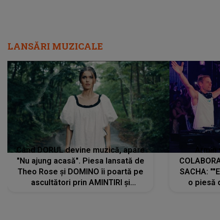
LANSĂRI MUZICALE
Când DORUL devine muzică, apare
Armin 
"Nu ajung acasă". Piesa lansată de
COLABORAR
Theo Rose și DOMINO îi poartă pe
SACHA: ""E
ascultători prin AMINTIRI și
o piesă 
REGĂSIRI, iar drumul emoțiilor
imediat pre
trece prin sufletul publicului:
cu mine șt
"Pentru toți cei care au plecat
păstrăm do