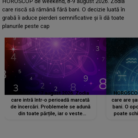
Emanuel a ținut ACEST DETALIU ASCUNS până
acum! În fața Alexandrei, concurentul din Casa Iubirii
face o MĂRTURISIRE NEAȘTEPTATĂ despre mama
sa: "I-am spus și ei în față, eu nu te iubesc pentru
că..."
HOROSCOP 7 august 2026. Zodia
HOROSCOP 
care intră într-o perioadă marcată
care are șa
de încercări. Problemele se adună
bani. O opo
din toate părțile, iar o veste
poate schi
neașteptată îi dă planurile peste
la
cap