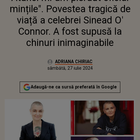
SUPUSĂ LA CHINURI
mințile". Povestea tragică de
INIMAGINABILE
viață a celebrei Sinead O'
Connor. A fost supusă la
chinuri inimaginabile
Autor:
ADRIANA CHIRIAC
Publicat:
joi, 27 iulie 2023
Actualizat:
sâmbătă, 27 iulie 2024
Adaugă-ne ca sursă preferată în Google