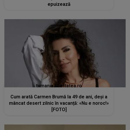
epuizează
tvmania.libertatea.ro
Cum arată Carmen Brumă la 49 de ani, deși a
mâncat desert zilnic în vacanță: «Nu e noroc!»
[FOTO]