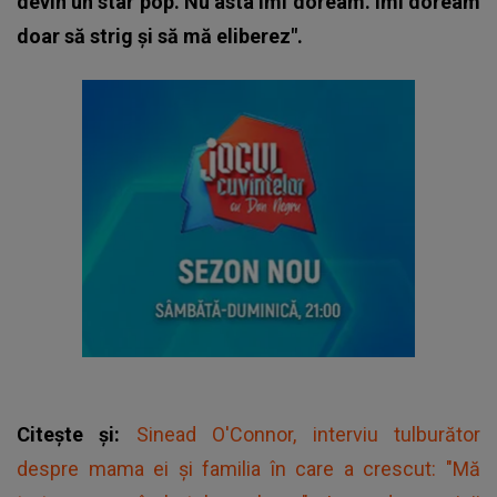
devin un star pop. Nu asta îmi doream. Îmi doream
doar să strig și să mă eliberez".
Citește și:
Sinead O'Connor, interviu tulburător
despre mama ei și familia în care a crescut: "Mă