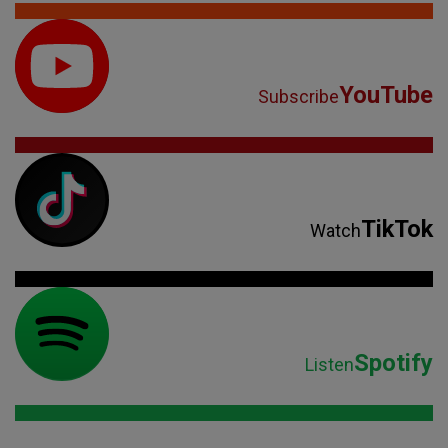
YouTube
Subscribe
TikTok
Watch
Spotify
Listen