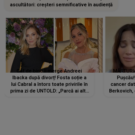
ascultători: creșteri semnificative în audiență
Cât de bine îi merge Andreei
MĂRTURIA
Ibacka după divorț! Fosta soție a
Pușcău!
lui Cabral a întors toate privirile în
cancer dato
prima zi de UNTOLD: „Parcă ai altă
Berkovich, 
strălucire, emani putere,
accident ru
încredere, siguranță...”
Dacă nu 