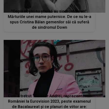
"Copiii noștri nu știu că au sindrom Down".
Mărturiile unei mame puternice. De ce nu le-a
spus Cristina Bălan gemenilor săi că suferă
de sindromul Down
Cum a trecut Theodor Andrei, reprezentantul
României la Eurovision 2023, peste examenul
de Bacalaureat și ce planuri de viitor are: