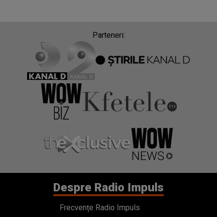
Parteneri:
Despre Radio Impuls
Frecvențe Radio Impuls