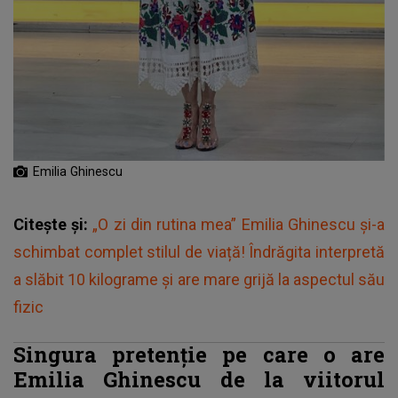
Emilia Ghinescu
Citește și:
„O zi din rutina mea” Emilia Ghinescu și-a
schimbat complet stilul de viață! Îndrăgita interpretă
a slăbit 10 kilograme și are mare grijă la aspectul său
fizic
Singura pretenție pe care o are
Emilia Ghinescu de la viitorul