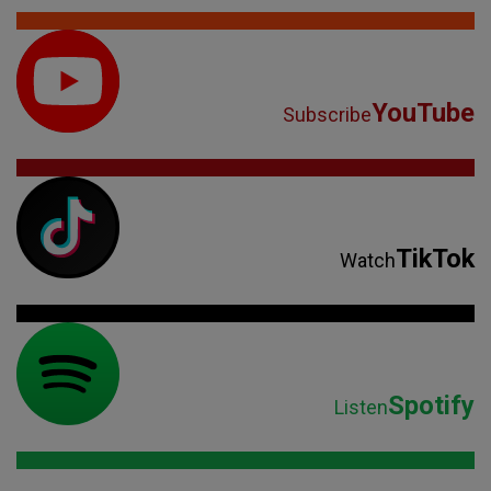
YouTube
Subscribe
TikTok
Watch
Spotify
Listen