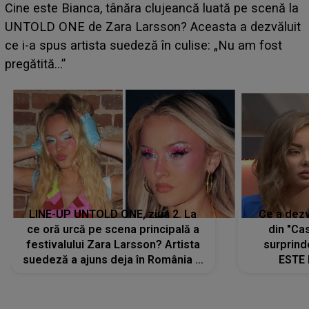
HOROSCOP 11 august 2026. Marte intră în Rac și
aduce tensiuni uriașe pentru o zodie! Conflictele
t
izbucnesc din senin în jurul ei, iar o situație dificilă
scapă de sub control
LINE-UP UNTOLD ONE, ziua 2. La
Ce a dezv
ce oră urcă pe scena principală a
din "Cas
festivalului Zara Larsson? Artista
surprind
suedeză a ajuns deja în România și
ESTE 
s-a filmat din camera de hotel
Alexandr
faptului 
IMED