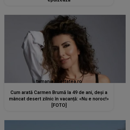
tvmania.libertatea.ro
Cum arată Carmen Brumă la 49 de ani, deși a
mâncat desert zilnic în vacanță: «Nu e noroc!»
[FOTO]