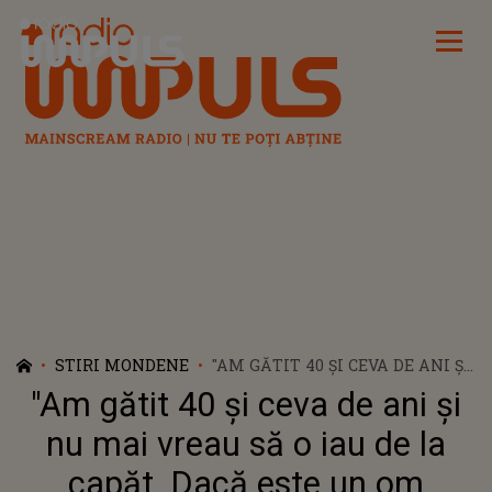
Radio Impuls
STIRI MONDENE
"AM GĂTIT 40 ȘI CEVA DE ANI ȘI
NU MAI VREAU SĂ O IAU DE LA
"Am gătit 40 și ceva de ani și
CAPĂT. DACĂ ESTE UN OM
POTENT ȘI ARE BANI SĂ MĂ
nu mai vreau să o iau de la
SCOATĂ LA RESTAURANT ORI
capăt. Dacă este un om
MĂNÂNCĂ LA EL ACASĂ".