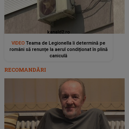
kanald2.ro
VIDEO
Teama de Legionella îi determină pe
români să renunțe la aerul condiționat în plină
caniculă
RECOMANDĂRI