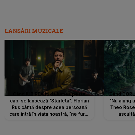
LANSĂRI MUZICALE
Când IUBIREA îți dă lumea peste
Când DORUL
cap, se lansează "Starleta". Florian
"Nu ajung 
Rus cântă despre acea persoană
Theo Rose 
care intră în viața noastră, "ne fură"
ascultă
toate PRIVIRILE, toate GÂNDURILE,
REGĂSIRI
tot UNIVERSUL și fără să ne dăm
trece pr
seama, ajunge să fie motivul
"Pentru t