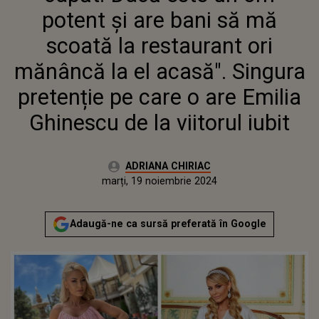
SINGURA PRETENȚIE PE CARE O
potent și are bani să mă
ARE EMILIA GHINESCU DE LA
VIITORUL IUBIT
scoată la restaurant ori
mănâncă la el acasă". Singura
pretenție pe care o are Emilia
Ghinescu de la viitorul iubit
Autor:
ADRIANA CHIRIAC
Publicat:
duminică, 19 noiembrie 2023
Actualizat:
marți, 19 noiembrie 2024
Adaugă-ne ca sursă preferată în Google