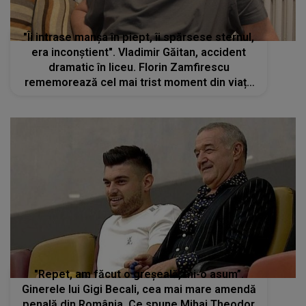
"Îi intrase manșa în piept, îi spărsese sternul,
era inconștient". Vladimir Găitan, accident
dramatic în liceu. Florin Zamfirescu
rememorează cel mai trist moment din viața
regretatului actor
"Repet, am făcut o greșeală, mi-o asum”.
Ginerele lui Gigi Becali, cea mai mare amendă
penală din România. Ce spune Mihai Theodor