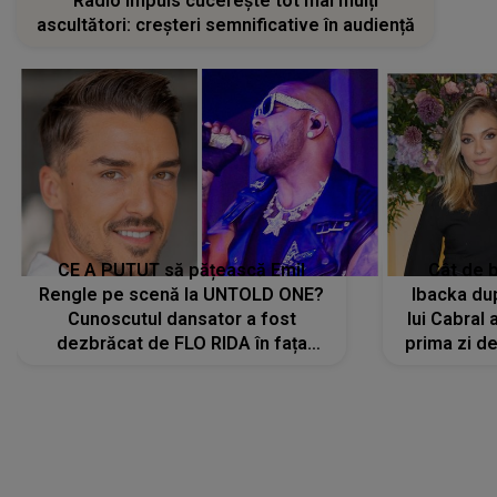
Radio Impuls cucerește tot mai mulți
ascultători: creșteri semnificative în audiență
CE A PUTUT să pățească Emil
Cât de b
Rengle pe scenă la UNTOLD ONE?
Ibacka dup
Cunoscutul dansator a fost
lui Cabral a
dezbrăcat de FLO RIDA în fața
prima zi d
tuturor: „Mi-a dat hainele lui. Ce s-a
strălu
întâmplat mai exact...”
încre