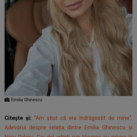
Emilia Ghinescu
Citește și:
"Am știut că era îndrăgostit de mine".
Adevărul despre relația dintre Emilia Ghinescu și
Nicu Paleru. Cei doi artiști rup tăcerea cu privire la