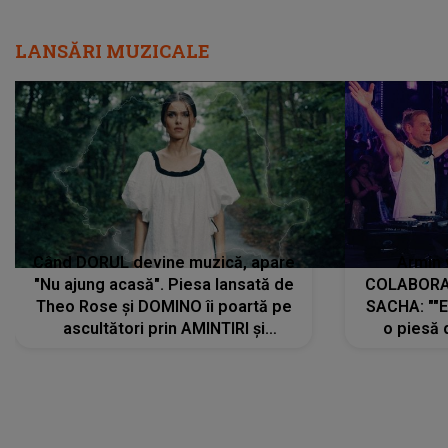
LANSĂRI MUZICALE
Când DORUL devine muzică, apare
Armin 
"Nu ajung acasă". Piesa lansată de
COLABORAR
Theo Rose și DOMINO îi poartă pe
SACHA: ""E
ascultători prin AMINTIRI și
o piesă 
REGĂSIRI, iar drumul emoțiilor
imediat pre
trece prin sufletul publicului:
cu mine șt
"Pentru toți cei care au plecat
păstrăm do
departe ca să le fie mai bine"