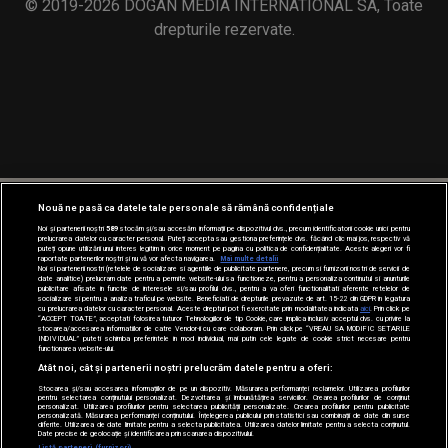
© 2019-2026 DOGAN MEDIA INTERNATIONAL SA, Toate
drepturile rezervate.
Nouă ne pasă ca datele tale personale să rămână confidențiale
Noi și partenerii noștri
589
stocăm și/sau accesăm informații pe dispozitivul dvs., precum identificatorii cookie unici pentru
prelucrarea datelor cu caracter personal. Puteți accepta sau gestiona preferințele dvs. făcând clic mai jos, respectiv vă
puteți opune utilizării unui interes legitim în orice moment pe pagina cu politica de confidențialitate. Aceste alegeri vor fi
raportate partenerilor noștri și nu vă vor afecta navigarea.
Mai multe detalii
Noi si partenerii nostri (retelele de socializare si agentiile de publicitate partenere, precum si furnizorii nostri de servicii de
date analitice) prelucram date pentru a permite website-ului sa functioneze, pentru a personaliza continutul si anunturile
publicitare afisate in functie de interesele si/sau profilul dvs., pentru a va oferi functionalitati aferente retelelor de
socializare si pentru a analiza traficul pe website. Beneficiati de drepturile prevazute de art. 15-22 din GDPR in legatura
cu prelucrarea datelor cu caracter personal. Aceste drepturi pot fi exercitate prin modalitatea indicata
aici
. Prin click pe
“ACCEPT TOATE”, acceptati folosirea tuturor Tehnologiilor de tip Cookie, care implica inclusiv acceptul dvs. cu privire la
stocarea/accesarea informatiilor de catre Vendor-ii cu care colaboram. Prin click pe “VREAU SA MODIFIC SETARILE
INDIVIDUAL” puteti schimba preferintele in mod individual, mai putin cele legate de cookie strict necesare pentru
functionarea website-ului.
Atât noi, cât și partenerii noștri prelucrăm datele pentru a oferi:
Stocarea și/sau accesarea informațiilor de pe un dispozitiv. Măsurarea performanței reclamelor. Utilizarea profilurilor
pentru selectarea conținutului personalizat. Dezvoltarea și îmbunătățirea serviciilor. Crearea profilurilor de conținut
personalizat. Utilizarea profilurilor pentru selectarea publicității personalizate. Crearea profilurilor pentru publicitate
personalizată. Măsurarea performanței conținutului. Înțelegerea publicului prin statistici sau combinații de date din surse
diferite. Utilizarea de date limitate pentru a selecta publicitatea. Utilizarea datelor limitate pentru a selecta conținutul.
Date precise de geolocație și identificarea prin scanarea dispozitivului.
Listă parteneri (furnizori)