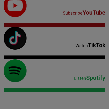
YouTube
Subscribe
TikTok
Watch
Spotify
Listen