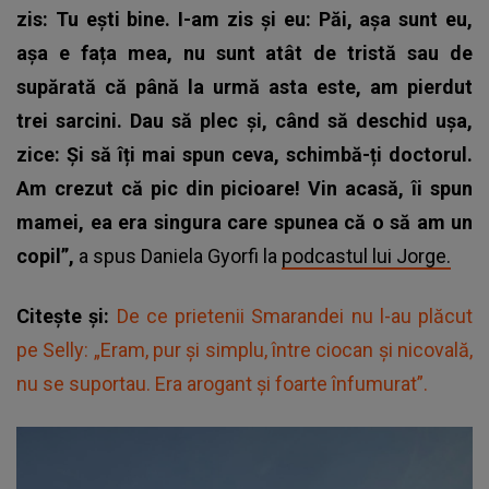
zis: Tu ești bine. I-am zis și eu: Păi, așa sunt eu,
așa e fața mea, nu sunt atât de tristă sau de
supărată că până la urmă asta este, am pierdut
trei sarcini. Dau să plec și, când să deschid ușa,
zice: Și să îți mai spun ceva, schimbă-ți doctorul.
Am crezut că pic din picioare! Vin acasă, îi spun
mamei, ea era singura care spunea că o să am un
copil”,
a spus Daniela Gyorfi la
podcastul lui Jorge.
Citește și:
De ce prietenii Smarandei nu l-au plăcut
pe Selly: „Eram, pur și simplu, între ciocan și nicovală,
nu se suportau. Era arogant și foarte înfumurat”.