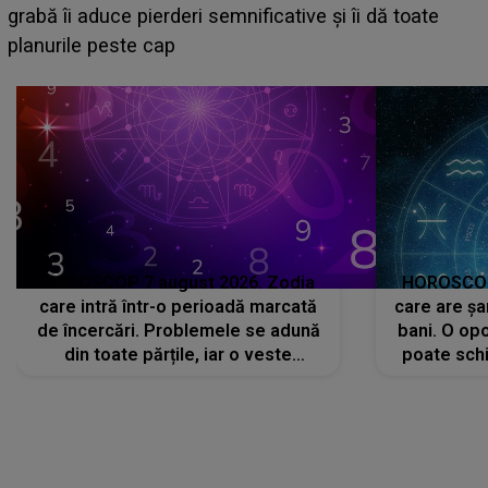
face o MĂRTURISIRE NEAȘTEPTATĂ despre mama
sa: "I-am spus și ei în față, eu nu te iubesc pentru
că..."
HOROSCOP 7 august 2026. Zodia
HOROSCOP 
care intră într-o perioadă marcată
care are șa
de încercări. Problemele se adună
bani. O opo
din toate părțile, iar o veste
poate schi
neașteptată îi dă planurile peste
la
cap