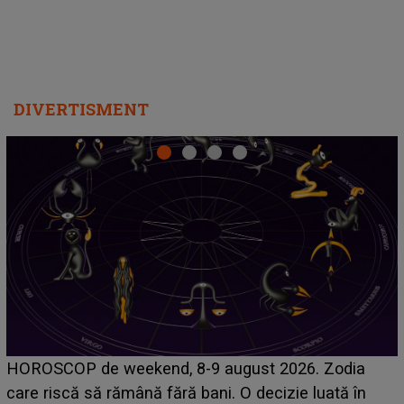
DIVERTISMENT
Emanuel a ținut ACEST DETALIU ASCUNS până
acum! În fața Alexandrei, concurentul din Casa Iubirii