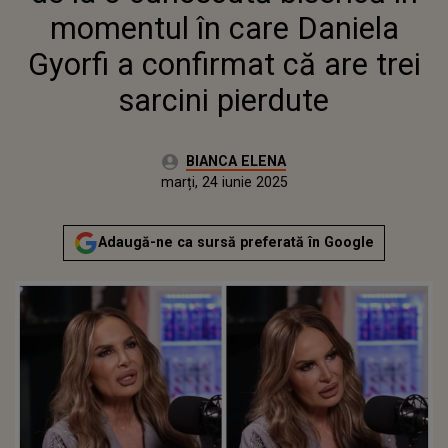
SARCINI PIERDUTE
momentul în care Daniela
Gyorfi a confirmat că are trei
sarcini pierdute
Autor:
BIANCA ELENA
Publicat:
marți, 24 iunie 2025
Actualizat:
marți, 24 iunie 2025
Adaugă-ne ca sursă preferată în Google