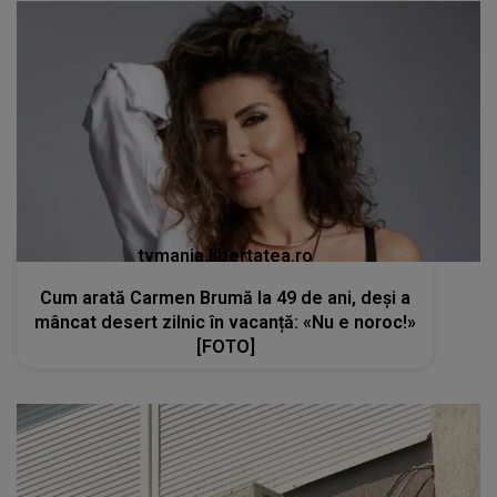
tvmania.libertatea.ro
Cum arată Carmen Brumă la 49 de ani, deși a
mâncat desert zilnic în vacanță: «Nu e noroc!»
[FOTO]