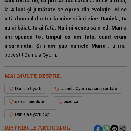
sănătos să fie, să pot să duc sarcina. Îmi era frică,
la 4 luni și jumătate se oprea din evoluție. Și se
uită domnul doctor la mine și îmi zice: Daniela, tu
nu ai băiat, tu ai fată. Nu îmi venea să cred. Mama
îmi spunea tot timpul că am fată, când eram
însărcinată. Și i-am pus numele Maria”,
a mai
povestit
Daniela Gyorfi.
MAI MULTE DESPRE:
Daniela Gyorfi
Daniela Gyorfi sarcini pierdute
sarcini pierdute
biserica
Daniela Gyorfi copii
DISTRIBUIE ARTICOLUL