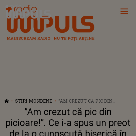
Radio Impuls
STIRI MONDENE
”AM CREZUT CĂ PIC DIN
PICIOARE!”. CE I-A SPUS UN
”Am crezut că pic din
PREOT DE LA O CUNOSCUTĂ
BISERICĂ ÎN MOMENTUL ÎN
picioare!”. Ce i-a spus un preot
CARE DANIELA GYORFI A
de la o cunoscută biserică în
CONFIRMAT CĂ ARE TREI