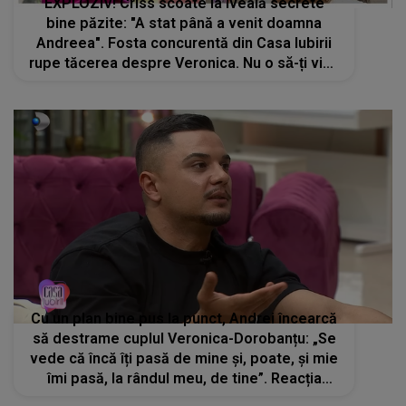
EXPLOZIV! Criss scoate la iveală secrete
bine păzite: "A stat până a venit doamna
Andreea". Fosta concurentă din Casa Iubirii
rupe tăcerea despre Veronica. Nu o să-ți vină
să crezi ce se întâmpla în spatele camerelor
de filmat
Cu un plan bine pus la punct, Andrei încearcă
să destrame cuplul Veronica-Dorobanțu: „Se
vede că încă îți pasă de mine și, poate, și mie
îmi pasă, la rândul meu, de tine”. Reacția
concurentei din Casa Iubirii l-a lăsat fără