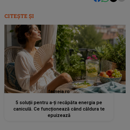
CITEȘTE ȘI
femeia.ro
5 soluții pentru a-ți recăpăta energia pe
caniculă. Ce funcționează când căldura te
epuizează