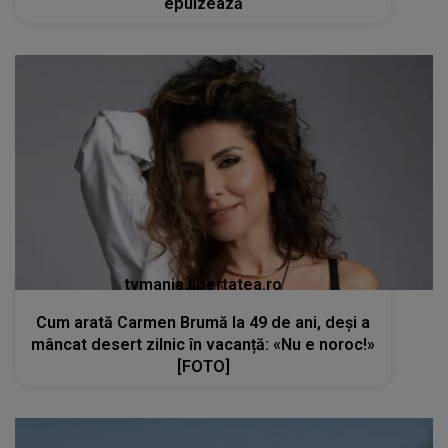
epuizează
tvmania.libertatea.ro
Cum arată Carmen Brumă la 49 de ani, deși a
mâncat desert zilnic în vacanță: «Nu e noroc!»
[FOTO]