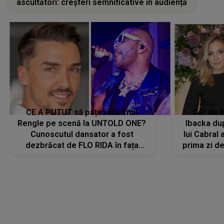
ascultători: creșteri semnificative în audiență
CE A PUTUT să pățească Emil
Cât de b
Rengle pe scenă la UNTOLD ONE?
Ibacka dup
Cunoscutul dansator a fost
lui Cabral a
dezbrăcat de FLO RIDA în fața
prima zi d
tuturor: „Mi-a dat hainele lui. Ce s-a
strălu
întâmplat mai exact...”
încre