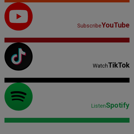
YouTube
Subscribe
TikTok
Watch
Spotify
Listen