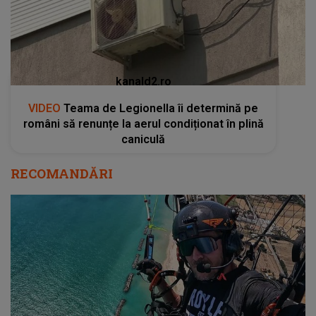
kanald2.ro
VIDEO
Teama de Legionella îi determină pe
români să renunțe la aerul condiționat în plină
caniculă
RECOMANDĂRI