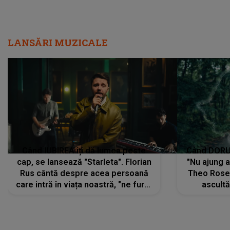
LANSĂRI MUZICALE
Când IUBIREA îți dă lumea peste
Când DORUL
cap, se lansează "Starleta". Florian
"Nu ajung 
Rus cântă despre acea persoană
Theo Rose 
care intră în viața noastră, "ne fură"
ascultă
toate PRIVIRILE, toate GÂNDURILE,
REGĂSIRI
tot UNIVERSUL și fără să ne dăm
trece pr
seama, ajunge să fie motivul
"Pentru t
pentru care zâmbim
departe 