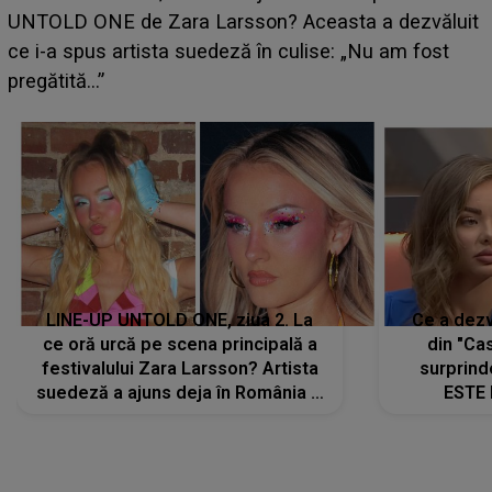
aduce tensiuni uriașe pentru o zodie! Conflictele
t
izbucnesc din senin în jurul ei, iar o situație dificilă
scapă de sub control
LINE-UP UNTOLD ONE, ziua 2. La
Ce a dezv
ce oră urcă pe scena principală a
din "Cas
festivalului Zara Larsson? Artista
surprind
suedeză a ajuns deja în România și
ESTE 
s-a filmat din camera de hotel
Alexandr
faptului 
IMED