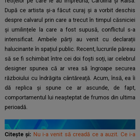
fetițelor pe care le au împreună, Carolina și Raisa.
După ce artista și-a făcut curaj și a vorbit deschis
despre calvarul prin care a trecut în timpul căsniciei
și umilințele la care a fost supusă, conflictul s-a
intensificat. Ambele părți au venit cu declarații
halucinante în spațiul public. Recent, lucrurile păreau
să se fi schimbat între cei doi foști soți, iar celebrul
designer spunea că ar vrea să îngroape securea
războiului cu îndrăgita cântăreață. Acum, însă, ea îi
dă replica și spune ce ar ascunde, de fapt,
comportamentul lui neașteptat de frumos din ultima
perioadă.
Citește și:
Nu i-a venit să creadă ce a auzit. Ce i-a