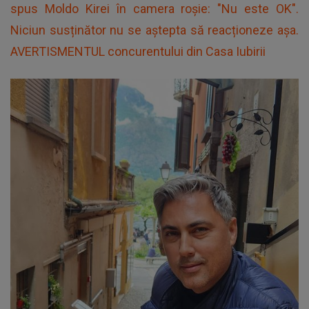
spus Moldo Kirei în camera roșie: "Nu este OK".
Niciun susținător nu se aștepta să reacționeze așa.
AVERTISMENTUL concurentului din Casa Iubirii