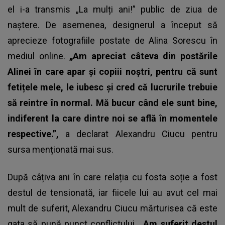
el i-a transmis „La mulți ani!” public de ziua de
naștere. De asemenea, designerul a început să
aprecieze fotografiile postate de Alina Sorescu în
mediul online.
„Am apreciat câteva din postările
Alinei în care apar și copiii noștri, pentru că sunt
fetițele mele, le iubesc și cred că lucrurile trebuie
să reintre în normal. Mă bucur când ele sunt bine,
indiferent la care dintre noi se află în momentele
respective.”,
a declarat Alexandru Ciucu pentru
sursa menționată mai sus.
După câțiva ani în care relația cu fosta soție a fost
destul de tensionată, iar fiicele lui au avut cel mai
mult de suferit, Alexandru Ciucu mărturisea că este
gata să pună punct conflictului.
„Am suferit destul