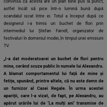
convinsă că acesta are un plan bine pus la punct,
astfel încât să pice într-o lumină bună după
scandalul iscat între ei. Totul a început după ce
designerul i-a trimis un buchet de flori prin
intermediul lui Ștefan Farrell, organizator de
festivaluri în domeniul modei, în timpul unei emisiuni
TV.
„I-a dat moderatoarei un buchet de flori pentru
mine, cerând scuze public în numele lui Alexandru.
A blamat comportamentul lui față de mine și
fetițe, spunând, printre altele, că nu este demn de
un furnizor al Casei Regale.
În urma acestei
apariții, care l-a vizat, de fapt, pe Alexandru, au
apărut urările lui de ‘La mulți ani’ transmise de