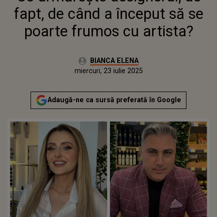
fapt, de când a început să se
poarte frumos cu artista?
Autor:
BIANCA ELENA
Publicat:
miercuri, 23 iulie 2025
Actualizat:
miercuri, 23 iulie 2025
Adaugă-ne ca sursă preferată în Google