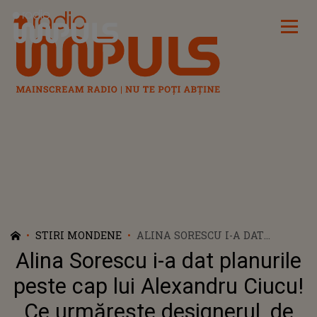
Radio Impuls
STIRI MONDENE
ALINA SORESCU I-A DAT
PLANURILE PESTE CAP LUI
Alina Sorescu i-a dat planurile
ALEXANDRU CIUCU! CE
URMĂREȘTE DESIGNERUL, DE
peste cap lui Alexandru Ciucu!
FAPT, DE CÂND A ÎNCEPUT SĂ SE
Ce urmărește designerul, de
POARTE FRUMOS CU ARTISTA?