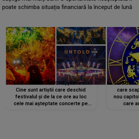
e
poate schimba situația financiară la început de lună
LINE-UP UNTOLD ONE, prima zi.
HOROSCOP 
Cine sunt artiștii care deschid
care scap
festivalul și de la ce ore au loc
nou capitol
cele mai așteptate concerte pe
care a
scena principală?
perioadă 