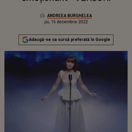
Autor:
ANDREEA BURGHELEA
Publicat:
miercuri, 15 decembrie 2021
Actualizat:
joi, 15 decembrie 2022
Adaugă-ne ca sursă preferată în Google