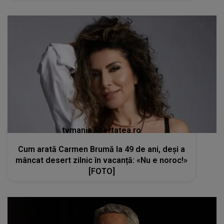
tvmania.libertatea.ro
Cum arată Carmen Brumă la 49 de ani, deși a
mâncat desert zilnic în vacanță: «Nu e noroc!»
[FOTO]