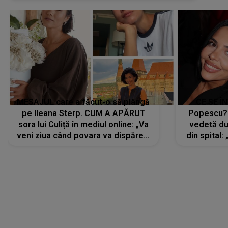
MESAJUL care a făcut-o să plângă
CE SE Î
pe Ileana Sterp. CUM A APĂRUT
Popescu?
sora lui Culiță în mediul online: „Va
vedetă du
veni ziua când povara va dispărea,
din spital:
iar lacrimile...”