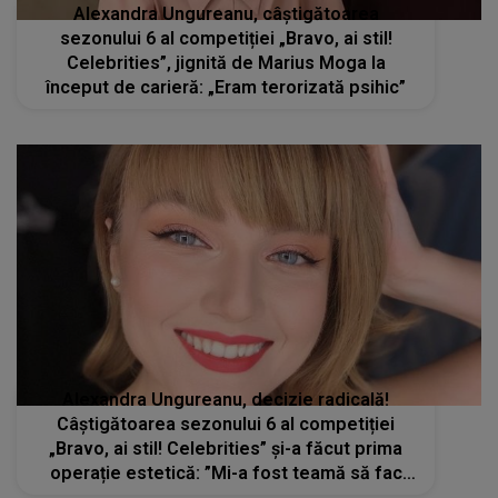
Alexandra Ungureanu, câștigătoarea
sezonului 6 al competiției „Bravo, ai stil!
Celebrities”, jignită de Marius Moga la
început de carieră: „Eram terorizată psihic”
Alexandra Ungureanu, decizie radicală!
Câștigătoarea sezonului 6 al competiției
„Bravo, ai stil! Celebrities” și-a făcut prima
operație estetică: ”Mi-a fost teamă să fac
acest pas”