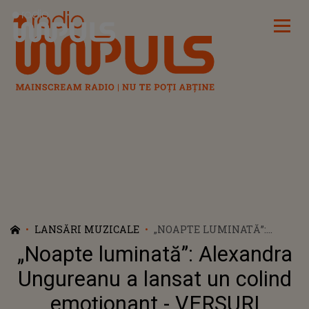
Radio Impuls
LANSĂRI MUZICALE
„NOAPTE LUMINATĂ”:
ALEXANDRA UNGUREANU
„Noapte luminată”: Alexandra
A LANSAT UN COLIND
EMOȚIONANT - VERSURI
Ungureanu a lansat un colind
emoționant - VERSURI