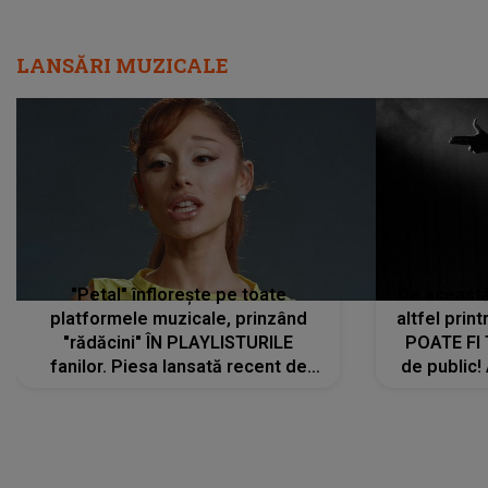
LANSĂRI MUZICALE
"Petal" înflorește pe toate
De această 
platformele muzicale, prinzând
altfel prin
"rădăcini" ÎN PLAYLISTURILE
POATE FI
fanilor. Piesa lansată recent de
de public!
Ariana Grande îi face pe
a lansat V
ascultători SĂ O ASCULTE PE
REPEAT