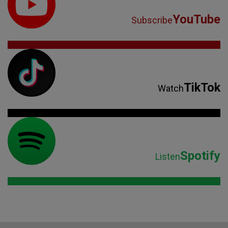
YouTube
Subscribe
TikTok
Watch
Spotify
Listen