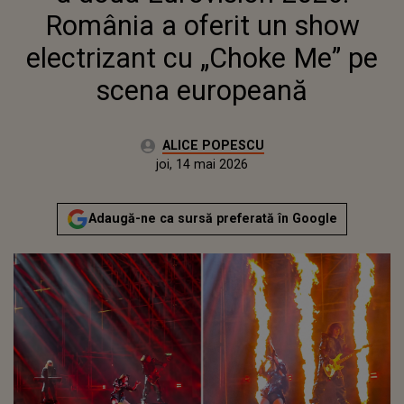
EUROPEANĂ
România a oferit un show
electrizant cu „Choke Me” pe
scena europeană
Autor:
ALICE POPESCU
Publicat:
joi, 14 mai 2026
Actualizat:
joi, 14 mai 2026
Adaugă-ne ca sursă preferată în Google