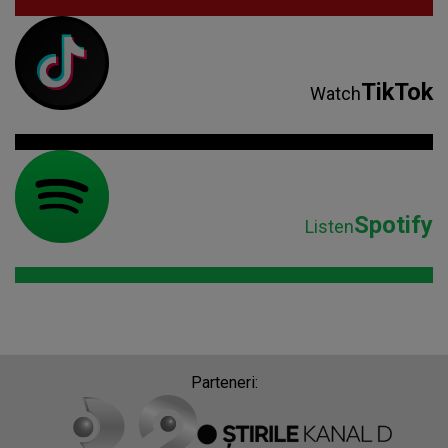
TikTok
Watch
Spotify
Listen
Parteneri: