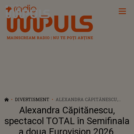
Radio Impuls
DIVERTISMENT
ALEXANDRA CĂPITĂNESCU,
SPECTACOL TOTAL ÎN
Alexandra Căpitănescu,
SEMIFINALA A DOUA
EUROVISION 2026. ROMÂNIA A
spectacol TOTAL în Semifinala
OFERIT UN SHOW ELECTRIZANT
a doua Eurovision 2026.
CU „CHOKE ME” PE SCENA