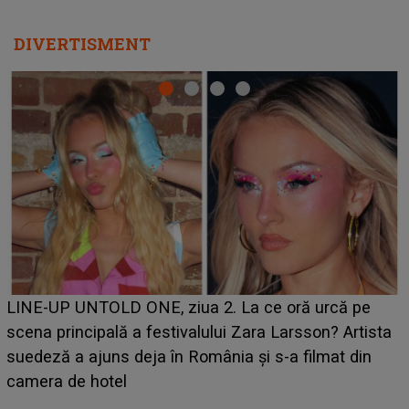
DIVERTISMENT
Ce a dezvăluit noua concurentă din "Casa Iubirii" l-a
luat prin surprindere pe Emanuel. CINE ESTE
BĂIATUL VIZAT de Alexandra?! Aflându-se în fața
faptului împlinit, A RECUNOSCUT IMEDIAT: "Am
avut..."