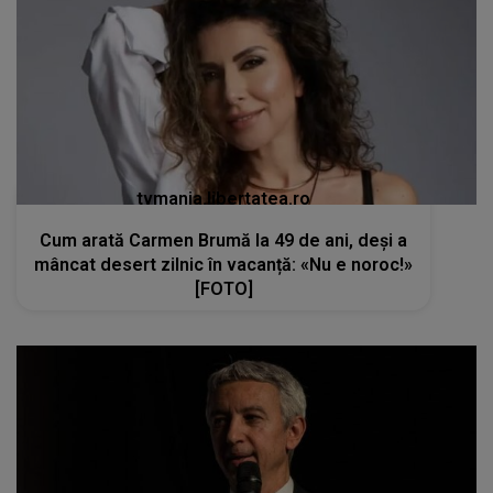
tvmania.libertatea.ro
Cum arată Carmen Brumă la 49 de ani, deși a
mâncat desert zilnic în vacanță: «Nu e noroc!»
[FOTO]