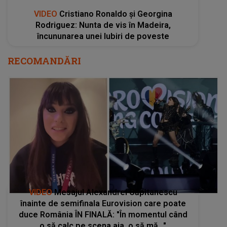
VIDEO
Cristiano Ronaldo și Georgina
Rodriguez: Nunta de vis în Madeira,
încununarea unei Iubiri de poveste
RECOMANDĂRI
VIDEO
Mesajul Alexandrei Căpitanescu
înainte de semifinala Eurovision care poate
duce România ÎN FINALĂ: "În momentul când
o să calc pe scena aia, o să mă..."