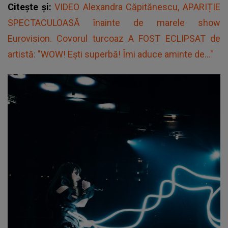
Citește și:
VIDEO Alexandra Căpitănescu, APARIȚIE
SPECTACULOASĂ înainte de marele show
Eurovision. Covorul turcoaz A FOST ECLIPSAT de
artistă: "WOW! Ești superbă! Îmi aduce aminte de..."