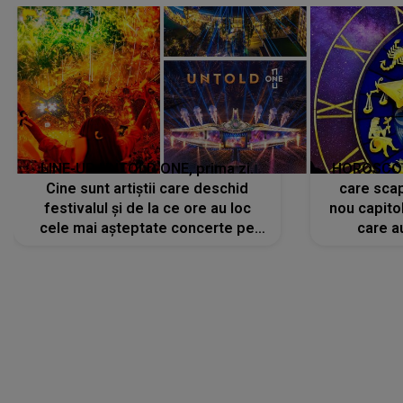
LINE-UP UNTOLD ONE, prima zi.
HOROSCOP 
Cine sunt artiștii care deschid
care scap
festivalul și de la ce ore au loc
nou capitol
cele mai așteptate concerte pe
care a
scena principală?
perioadă 