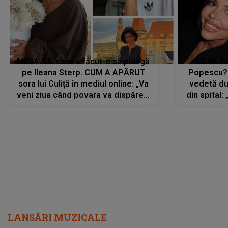
MESAJUL care a făcut-o să plângă
CE SE Î
pe Ileana Sterp. CUM A APĂRUT
Popescu?
sora lui Culiță în mediul online: „Va
vedetă du
veni ziua când povara va dispărea,
din spital:
iar lacrimile...”
LANSĂRI MUZICALE