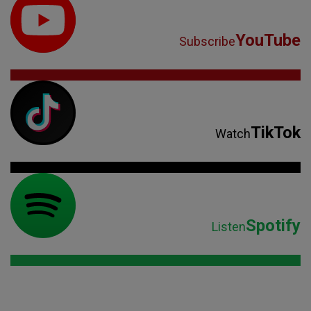
YouTube
Subscribe
TikTok
Watch
Spotify
Listen