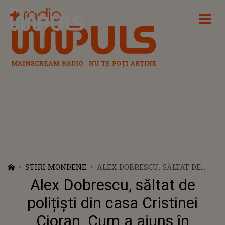
Radio Impuls
STIRI MONDENE
ALEX DOBRESCU, SĂLTAT DE
POLIȚIȘTI DIN CASA CRISTINEI
Alex Dobrescu, săltat de
CIORAN. CUM A AJUNS ÎN
ACEASTĂ SITUAȚIE: „A
polițiști din casa Cristinei
INVENTAT UN ORDIN DE
Cioran. Cum a ajuns în
RESTRICȚIE”