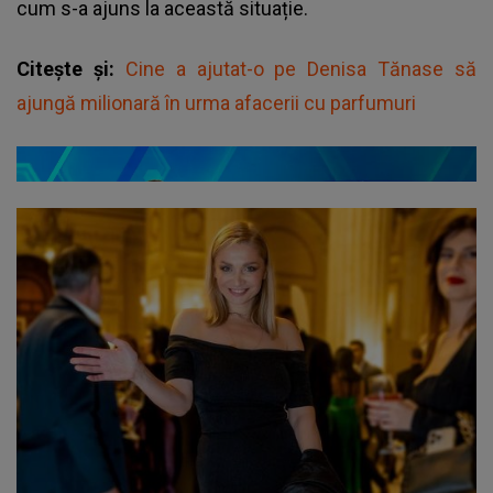
cum s-a ajuns la această situație.
Citește și:
Cine a ajutat-o pe Denisa Tănase să
ajungă milionară în urma afacerii cu parfumuri