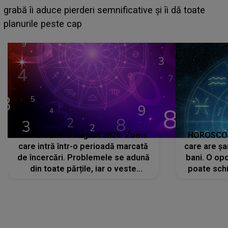
face o MĂRTURISIRE NEAȘTEPTATĂ despre mama
sa: "I-am spus și ei în față, eu nu te iubesc pentru
că..."
HOROSCOP 7 august 2026. Zodia
HOROSCOP 
care intră într-o perioadă marcată
care are șa
de încercări. Problemele se adună
bani. O opo
din toate părțile, iar o veste
poate schi
neașteptată îi dă planurile peste
la
cap