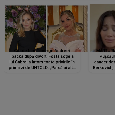
Cât de bine îi merge Andreei
MĂRTURIA
Ibacka după divorț! Fosta soție a
Pușcău!
lui Cabral a întors toate privirile în
cancer dato
prima zi de UNTOLD: „Parcă ai altă
Berkovich, 
strălucire, emani putere,
accident ru
încredere, siguranță...”
Dacă nu 