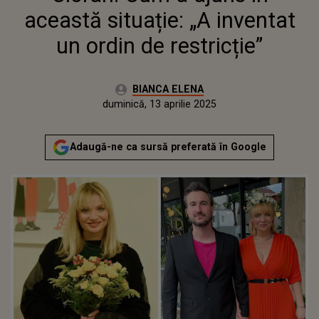
această situație: „A inventat
un ordin de restricție”
Autor:
BIANCA ELENA
Publicat:
sâmbătă, 13 aprilie 2024
Actualizat:
duminică, 13 aprilie 2025
Adaugă-ne ca sursă preferată în Google