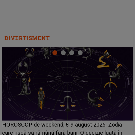
DIVERTISMENT
Emanuel a ținut ACEST DETALIU ASCUNS până
acum! În fața Alexandrei, concurentul din Casa Iubirii