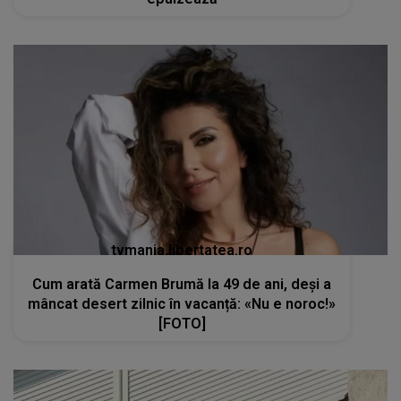
tvmania.libertatea.ro
Cum arată Carmen Brumă la 49 de ani, deși a
mâncat desert zilnic în vacanță: «Nu e noroc!»
[FOTO]