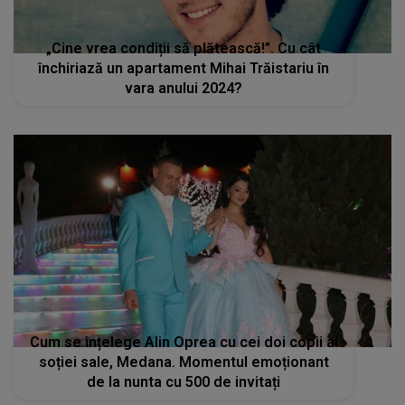
„Cine vrea condiții să plătească!”. Cu cât
închiriază un apartament Mihai Trăistariu în
vara anului 2024?
Cum se înțelege Alin Oprea cu cei doi copii ai
soției sale, Medana. Momentul emoționant
de la nunta cu 500 de invitați