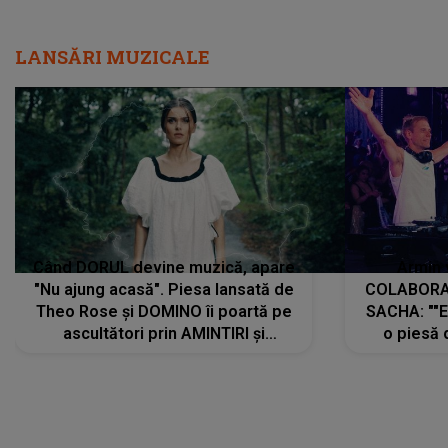
LANSĂRI MUZICALE
Când DORUL devine muzică, apare
Armin 
"Nu ajung acasă". Piesa lansată de
COLABORAR
Theo Rose și DOMINO îi poartă pe
SACHA: ""E
ascultători prin AMINTIRI și
o piesă 
REGĂSIRI, iar drumul emoțiilor
imediat pre
trece prin sufletul publicului:
cu mine șt
"Pentru toți cei care au plecat
păstrăm do
departe ca să le fie mai bine"