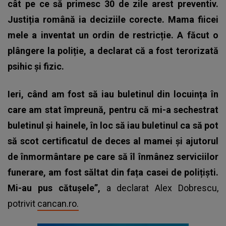
cât pe ce să primesc 30 de zile arest preventiv.
Justiția română ia deciziile corecte. Mama fiicei
mele a inventat un ordin de restricție. A făcut o
plângere la poliție, a declarat că a fost terorizată
psihic și fizic.
Ieri, când am fost să iau buletinul din locuința în
care am stat împreună, pentru că mi-a sechestrat
buletinul și hainele, în loc să iau buletinul ca să pot
să scot certificatul de deces al mamei și ajutorul
de înmormântare pe care să îl înmânez serviciilor
funerare, am fost săltat din fața casei de polițiști.
Mi-au pus cătușele”,
a declarat Alex Dobrescu,
potrivit
cancan.ro.