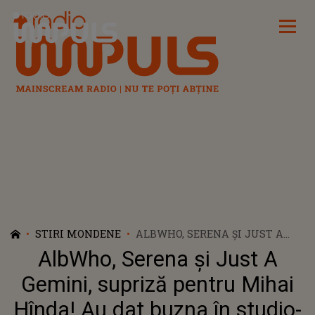
Radio Impuls
STIRI MONDENE
ALBWHO, SERENA ȘI JUST A
GEMINI, SUPRIZĂ PENTRU
AlbWho, Serena și Just A
MIHAI HÎNDA! AU DAT BUZNA
ÎN STUDIO-UL RADIO IMPULS
Gemini, supriză pentru Mihai
Hînda! Au dat buzna în studio-