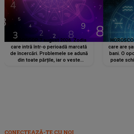
HOROSCOP 7 august 2026. Zodia
HOROSCOP 
care intră într-o perioadă marcată
care are șa
de încercări. Problemele se adună
bani. O opo
din toate părțile, iar o veste
poate schi
neașteptată îi dă planurile peste
la
cap
CONECTEAZĂ-TE CU NOI