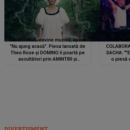
Când DORUL devine muzică, apare
Armin 
"Nu ajung acasă". Piesa lansată de
COLABORAR
Theo Rose și DOMINO îi poartă pe
SACHA: ""E
ascultători prin AMINTIRI și
o piesă 
REGĂSIRI, iar drumul emoțiilor
imediat pre
trece prin sufletul publicului:
cu mine șt
"Pentru toți cei care au plecat
păstrăm do
departe ca să le fie mai bine"
DIVERTISMENT