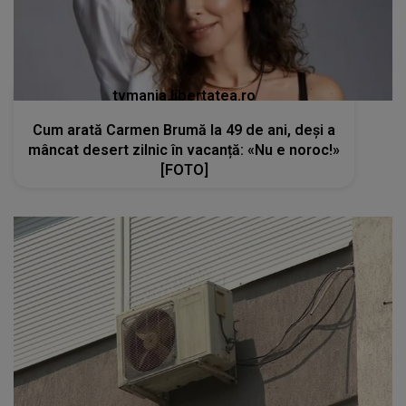
tvmania.libertatea.ro
Cum arată Carmen Brumă la 49 de ani, deși a
mâncat desert zilnic în vacanță: «Nu e noroc!»
[FOTO]