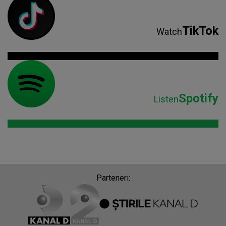
TikTok
Watch
Spotify
Listen
Parteneri: