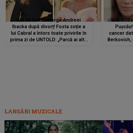
Cât de bine îi merge Andreei
MĂRTURIA
Ibacka după divorț! Fosta soție a
Pușcău!
lui Cabral a întors toate privirile în
cancer dato
prima zi de UNTOLD: „Parcă ai altă
Berkovich, 
strălucire, emani putere,
accident ru
încredere, siguranță...”
Dacă nu 
LANSĂRI MUZICALE