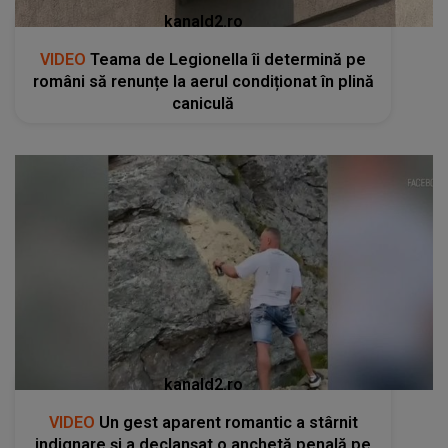
kanald2.ro
VIDEO
Teama de Legionella îi determină pe
români să renunțe la aerul condiționat în plină
caniculă
kanald2.ro
VIDEO
Un gest aparent romantic a stârnit
indignare și a declanșat o anchetă penală pe