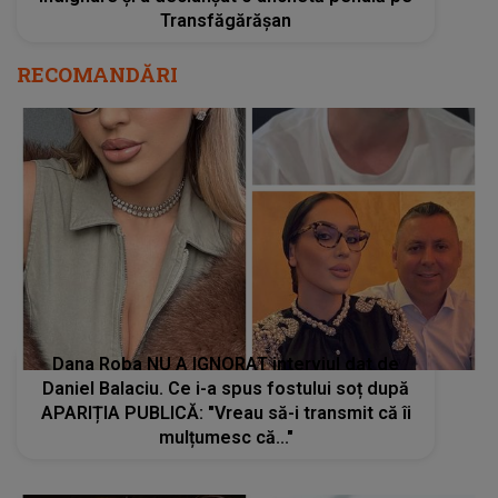
Transfăgărășan
RECOMANDĂRI
Dana Roba NU A IGNORAT interviul dat de
Daniel Balaciu. Ce i-a spus fostului soț după
APARIȚIA PUBLICĂ: "Vreau să-i transmit că îi
mulțumesc că..."