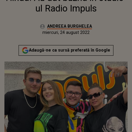
ul Radio Impuls
Autor:
ANDREEA BURGHELEA
Publicat:
miercuri, 24 august 2022
Actualizat:
miercuri, 24 august 2022
Adaugă-ne ca sursă preferată în Google