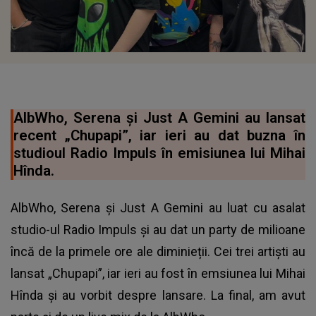
AlbWho, Serena și Just A Gemini au lansat
recent „Chupapi”, iar ieri au dat buzna în
studioul Radio Impuls în emisiunea lui Mihai
Hînda.
AlbWho, Serena și Just A Gemini au luat cu asalat
studio-ul Radio Impuls și au dat un party de milioane
încă de la primele ore ale diminieții. Cei trei artiști au
lansat „Chupapi”, iar ieri au fost în emsiunea lui Mihai
Hînda și au vorbit despre lansare. La final, am avut