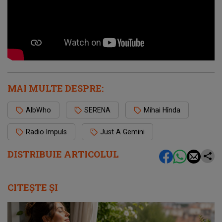
MAI MULTE DESPRE:
AlbWho
SERENA
Mihai Hînda
Radio Impuls
Just A Gemini
DISTRIBUIE ARTICOLUL
CITEȘTE ȘI