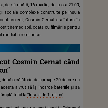
or, de sâmbătă, 16 martie, de la ora 21:00,
ții sociale complexe construite pe insula
iosul proiect, Cosmin Cernat s-a întors în
stit iremediabil, odată cu filmările pentru
sajul mediatic românesc.
făcut Cosmin Cernat când
ion”
ă, după o călătorie de aproape 20 de ore cu
acesta a vrut să își încarce bateriile și să
âmplă totul la
“Insula de 1 milion”
.
 colegii săi cu un gest inedit. Faimosul