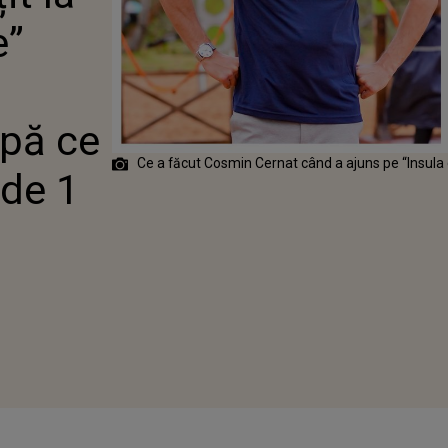
DE 1 MILION”
e”
pă ce
Ce a făcut Cosmin Cernat când a ajuns pe “Insula 
 de 1