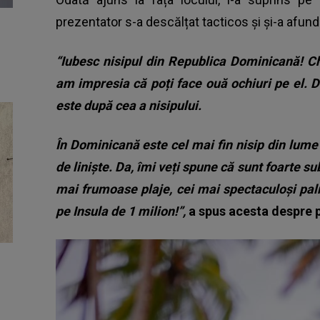
prezentator s-a descălțat tacticos și și-a afundat
“Iubesc nisipul din Republica Dominicană! Ch
am impresia că poți face ouă ochiuri pe el.
este după cea a nisipului.
În Dominicană este cel mai fin nisip din lume 
de liniște. Da, îmi veți spune că sunt foarte su
mai frumoase plaje, cei mai spectaculoși pal
pe Insula de 1 milion!”,
a spus acesta despre p