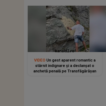
kanald2.ro
VIDEO
Un gest aparent romantic a
stârnit indignare și a declanșat o
anchetă penală pe Transfăgărășan