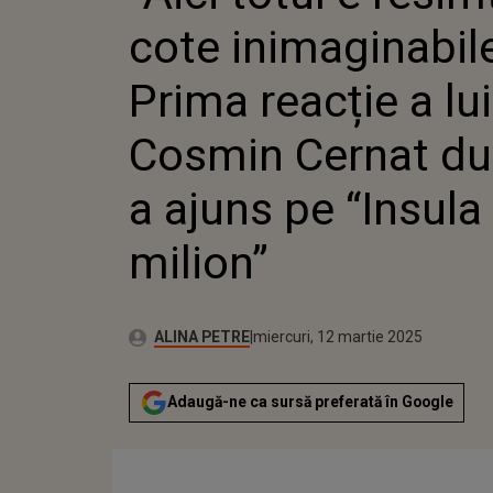
AJUNS PE “INSULA 
cote inimaginabil
Prima reacție a lui
Cosmin Cernat du
a ajuns pe “Insula
milion”
Publicat:
Autor:
marți, 12 martie 2024
Actualizat:
ALINA PETRE
miercuri, 12 martie 2025
Adaugă-ne ca sursă preferată în Google