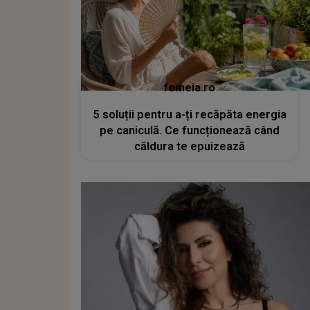
femeia.ro
5 soluții pentru a-ți recăpăta energia
pe caniculă. Ce funcționează când
căldura te epuizează