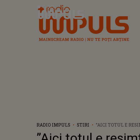
Radio Impuls
RADIO IMPULS
STIRI
”AICI TOTUL E RES
INIMAGINABILE” P
”Aici totul e resimț
A LUI COSMIN CER