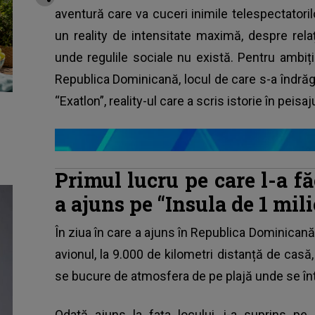
aventură care va cuceri inimile telespectatoril
un reality de intensitate maximă, despre rela
unde regulile sociale nu există. Pentru ambiț
Republica Dominicană, locul de care s-a îndrăgo
“Exatlon”, reality-ul care a scris istorie în pei
Primul lucru pe care l-a 
a ajuns pe “Insula de 1 mil
În ziua în care a ajuns în Republica Dominican
avionul, la 9.000 de kilometri distanță de casă, 
se bucure de atmosfera de pe plajă unde se înt
Odată ajuns la fața locului, i-a suprins pe