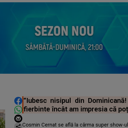
DISTRIBUIE ARTICOLUL
“Iubesc nisipul din Dominicană
fierbinte încât am impresia că poț
Cosmin Cernat se află la cârma super show-ului