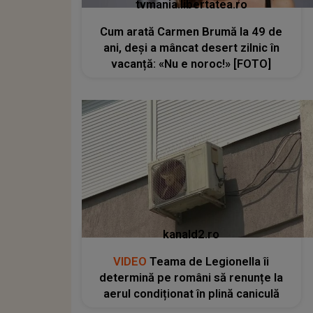
tvmania.libertatea.ro
Cum arată Carmen Brumă la 49 de
ani, deși a mâncat desert zilnic în
vacanță: «Nu e noroc!» [FOTO]
kanald2.ro
VIDEO
Teama de Legionella îi
determină pe români să renunțe la
aerul condiționat în plină caniculă