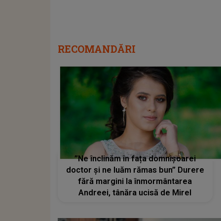
RECOMANDĂRI
”Ne înclinăm în fața domnișoarei
doctor și ne luăm rămas bun” Durere
fără margini la înmormântarea
Andreei, tânăra ucisă de Mirel