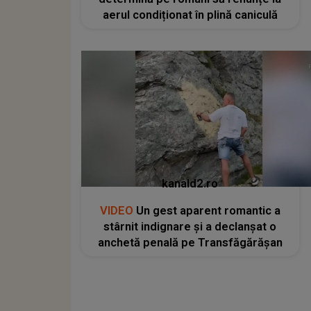
aerul condiționat în plină caniculă
kanald2.ro
VIDEO
Un gest aparent romantic a
stârnit indignare și a declanșat o
anchetă penală pe Transfăgărășan