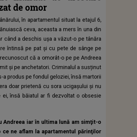
uzat de omor
ărului, în apartamentul situat la etajul 6,
 bănuiască ceva, aceasta a mers în una din
iar când a deschis ușa a văzut-o pe tânăra
are întinsă pe pat și cu pete de sânge pe
 a recunoscut că a omorât-o pe pe Andreea
mit și pe anchetatori. Criminalul a susținut
 s-a produs pe fondul geloziei, însă martorii
era doar prietenă cu sora ucigașului și nu
 ei, însă băiatul ar fi dezvoltat o obsesie
u Andreea iar în ultima lună am simţit-o
p ce ne aflam la apartamentul părinţilor