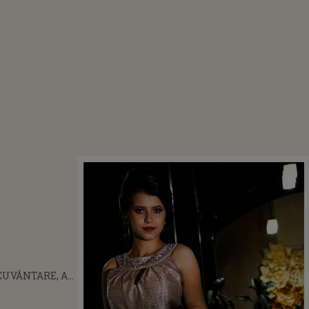
ECUVÂNTARE, AI
IJIN, AJUTOR".
OLEGII DE LA