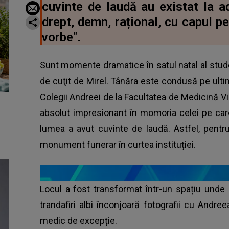
cuvinte de laudă au existat la a
drept, demn, rațional, cu capul pe
vorbe".
Sunt momente dramatice în satul natal al stude
de cuţit de Mirel. Tânăra este condusă pe ult
Colegii Andreei de la Facultatea de Medicină V
absolut impresionant în momoria celei pe car
lumea a avut cuvinte de laudă. Astfel, pentru
monument funerar în curtea instituției.
Locul a fost transformat într-un spațiu unde 
trandafiri albi înconjoară fotografii cu Andr
medic de excepție.