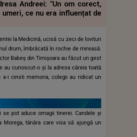
dresa Andreei: "Un om corect,
 umeri, ce nu era influențat de
ntei la Medicină, ucisă cu zeci de lovituri
imul drum, îmbrăcată în rochie de mireasă.
ictor Babeș din Timișoara au făcut un gest
e au cunoscut-o și la adresa căreia toată
 a-i cinsti memoria, colegii au ridicat un
i se pot aduce omagii tinerei. Candele și
eea Morega, tânăra care visa să ajungă un