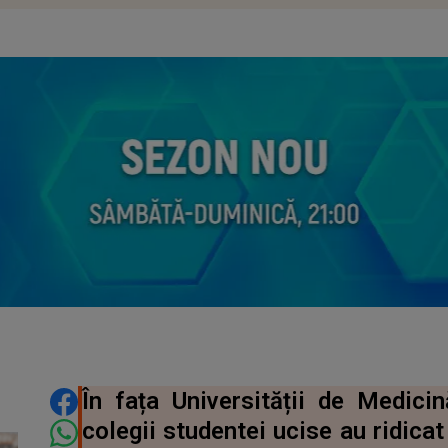
DISTRIBUIE ARTICOLUL
În fața Universității de Medici
colegii studentei ucise au ridica