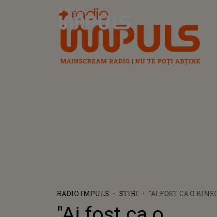
Radio Impuls
RADIO IMPULS
STIRI
"AI FOST CA O BIN
FOST ALINARE, SPR
"Ai fost ca o
GESTUL FĂCUT DE C