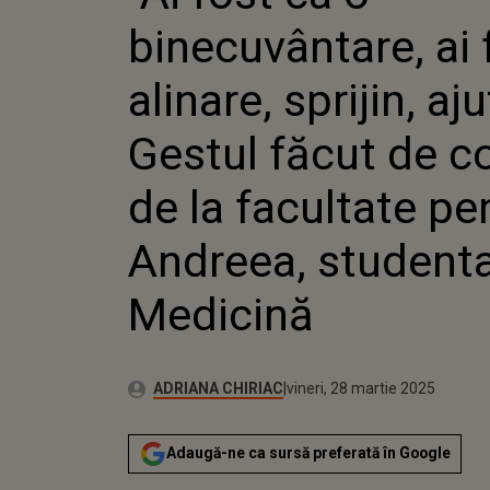
FACULTATE PENTR
binecuvântare, ai 
STUDENTA DE LA M
alinare, sprijin, aju
Gestul făcut de co
de la facultate pe
Andreea, studenta
Medicină
Publicat:
Autor:
joi, 28 martie 2024
Actualizat:
ADRIANA CHIRIAC
vineri, 28 martie 2025
Adaugă-ne ca sursă preferată în Google