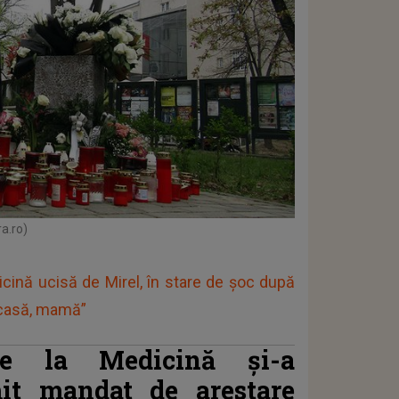
ra.ro)
cină ucisă de Mirel, în stare de șoc după
 acasă, mamă”
de la Medicină și-a
it mandat de arestare