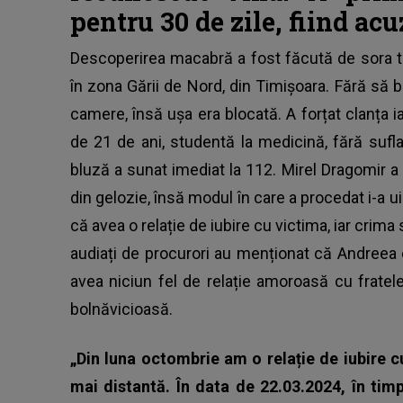
pentru 30 de zile, fiind ac
Descoperirea macabră a fost făcută de sora tân
în zona Gării de Nord, din Timișoara. Fără să
camere, însă ușa era blocată. A forțat clanța 
de 21 de ani, studentă la medicină, fără sufl
bluză a sunat imediat la 112. Mirel Dragomir
din gelozie, însă modul în care a procedat i-a ui
că avea o relație de iubire cu victima, iar crima
audiați de procurori au menționat că Andreea 
avea niciun fel de relație amoroasă cu fratele
bolnăvicioasă.
„Din luna octombrie am o relație de iubire c
mai distantă. În data de 22.03.2024, în tim