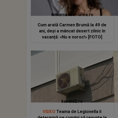
tvmania.libertatea.ro
Cum arată Carmen Brumă la 49 de
ani, deși a mâncat desert zilnic în
vacanță: «Nu e noroc!» [FOTO]
kanald2.ro
VIDEO
Teama de Legionella îi
determină pe români să renunțe la