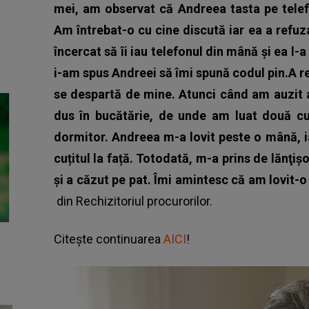
mei, am observat că Andreea tasta pe telef
Am întrebat-o cu cine discută iar ea a refu
încercat să îi iau telefonul din mână şi ea l-a 
i-am spus Andreei să îmi spună codul pin.A re
se despartă de mine. Atunci când am auzit 
dus în bucătărie, de unde am luat două cu
dormitor. Andreea m-a lovit peste o mână, 
cuțitul la față. Totodată, m-a prins de lănţiş
și a căzut pe pat. Îmi amintesc că am lovit-o
din Rechizitoriul procurorilor.
Citește continuarea
AICI
!