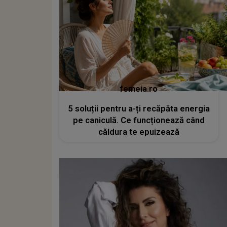
femeia.ro
5 soluții pentru a-ți recăpăta energia
pe caniculă. Ce funcționează când
căldura te epuizează