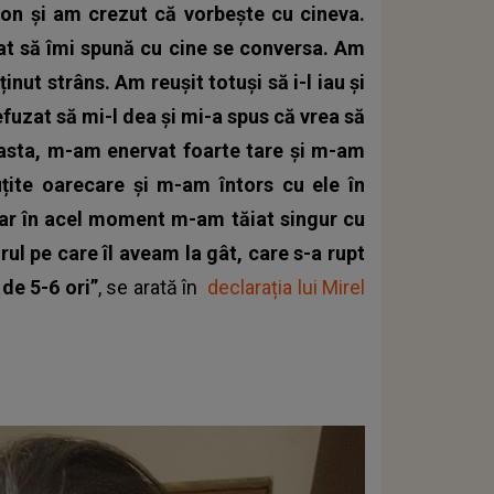
on şi am crezut că vorbeşte cu cineva.
zat să îmi spună cu cine se conversa. Am
ținut strâns. Am reuşit totuşi să i-l iau și
fuzat să mi-l dea şi mi-a spus că vrea să
asta, m-am enervat foarte tare şi m-am
țite oarecare şi m-am întors cu ele în
iar în acel moment m-am tăiat singur cu
orul pe care îl aveam la gât, care s-a rupt
 de 5-6 ori”
, se arată în
declarația lui Mirel