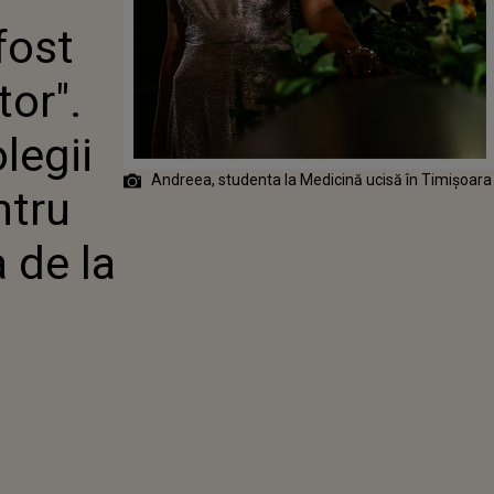
U ANDREEA,
fost
EDICINĂ
tor".
legii
Andreea, studenta la Medicină ucisă în Timișoar
ntru
 de la