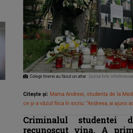
Colegii tinerei au făcut un altar
(sursa foto: infotimisoa
Citește și:
Mama Andreei, studenta de la Medi
ce și-a văzut fiica în sicriu: ”Andreea, ai ajuns
Criminalul studentei 
recunoscut vina. A prim