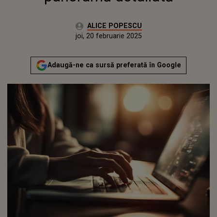
Autor:
ALICE POPESCU
Publicat:
marți, 20 februarie 2024
Actualizat:
joi, 20 februarie 2025
Adaugă-ne ca sursă preferată în Google