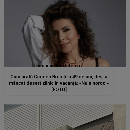
tvmania.libertatea.ro
Cum arată Carmen Brumă la 49 de ani, deși a
mâncat desert zilnic în vacanță: «Nu e noroc!»
[FOTO]