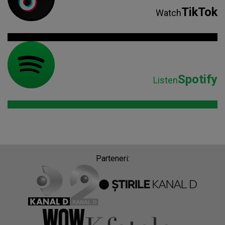
TikTok
Watch
Spotify
Listen
Parteneri: