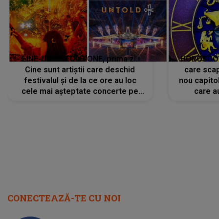
LINE-UP UNTOLD ONE, prima zi.
HOROSCOP 
Cine sunt artiștii care deschid
care scap
festivalul și de la ce ore au loc
nou capitol
cele mai așteptate concerte pe
care a
scena principală?
perioadă 
CONECTEAZĂ-TE CU NOI