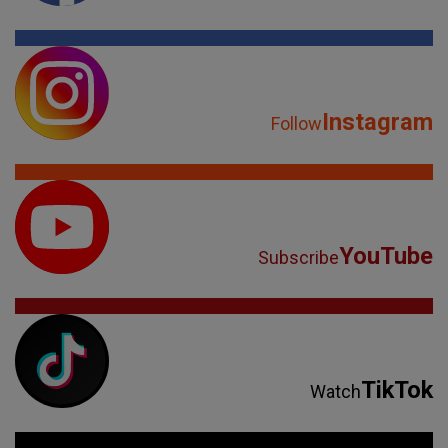
Instagram
Follow
YouTube
Subscribe
TikTok
Watch