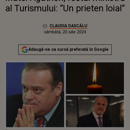
al Turismului: ”Un prieten loial”
Autor:
CLAUDIA DASCĂLU
Publicat:
joi, 20 iulie 2023
Actualizat:
sâmbătă, 20 iulie 2024
Adaugă-ne ca sursă preferată în Google