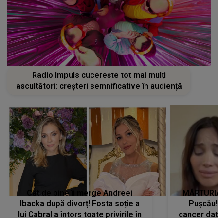
Radio Impuls cucerește tot mai mulți
ascultători: creșteri semnificative în audiență
Cât de bine îi merge Andreei
MĂRTURIA
Ibacka după divorț! Fosta soție a
Pușcău!
lui Cabral a întors toate privirile în
cancer dato