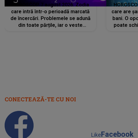
HOROSCOP 7 august 2026. Zodia
HOROSCOP 
care intră într-o perioadă marcată
care are șa
de încercări. Problemele se adună
bani. O opo
din toate părțile, iar o veste
poate schi
neașteptată îi dă planurile peste
la
cap
CONECTEAZĂ-TE CU NOI
Facebook
Like