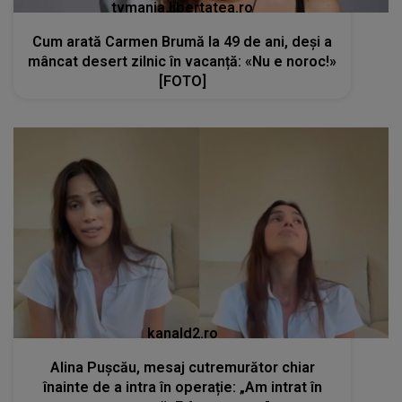
tvmania.libertatea.ro
Cum arată Carmen Brumă la 49 de ani, deși a
mâncat desert zilnic în vacanță: «Nu e noroc!»
[FOTO]
kanald2.ro
Alina Pușcău, mesaj cutremurător chiar
înainte de a intra în operație: „Am intrat în