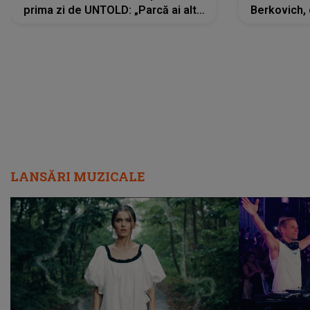
prima zi de UNTOLD: „Parcă ai altă
Berkovich, 
strălucire, emani putere,
accident ru
încredere, siguranță...”
Dacă nu 
LANSĂRI MUZICALE