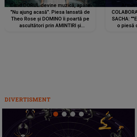
Când DORUL devine muzică, apare
Armin 
"Nu ajung acasă". Piesa lansată de
COLABORAR
Theo Rose și DOMINO îi poartă pe
SACHA: ""E
ascultători prin AMINTIRI și
o piesă 
REGĂSIRI, iar drumul emoțiilor
imediat pre
trece prin sufletul publicului:
cu mine șt
"Pentru toți cei care au plecat
păstrăm do
departe ca să le fie mai bine"
DIVERTISMENT