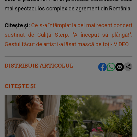
mai spectaculos complex de agrement din România.
Citește și:
Ce s-a întâmplat la cel mai recent concert
susținut de Culiță Sterp: "A început să plângă!".
Gestul făcut de artist i-a lăsat mască pe toți- VIDEO
DISTRIBUIE ARTICOLUL
CITEȘTE ȘI