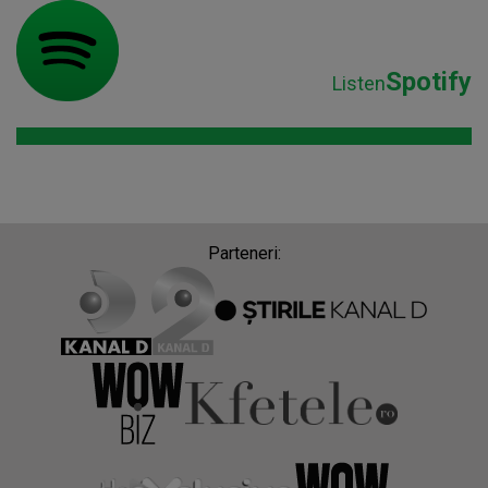
Spotify
Listen
Parteneri: