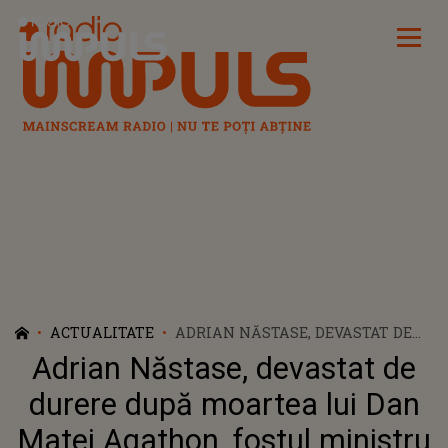
Radio Impuls
ACTUALITATE
ADRIAN NĂSTASE, DEVASTAT DE
DURERE DUPĂ MOARTEA LUI DAN
Adrian Năstase, devastat de
MATEI AGATHON, FOSTUL
MINISTRU AL TURISMULUI: ”UN
durere după moartea lui Dan
PRIETEN LOIAL”
Matei Agathon, fostul ministru