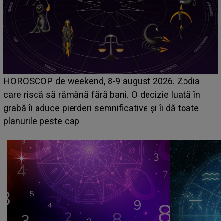
Emanuel a ținut ACEST DETALIU ASCUNS până
acum! În fața Alexandrei, concurentul din Casa Iubirii
face o MĂRTURISIRE NEAȘTEPTATĂ despre mama
sa: "I-am spus și ei în față, eu nu te iubesc pentru
că..."