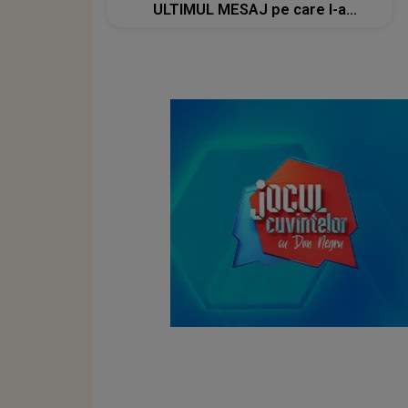
ULTIMUL MESAJ pe care l-a
transmis le-a frânt inimile fanilor:
„Sper că, oriunde vor ajunge piesele
mele, să aducă și puțină bucurie”