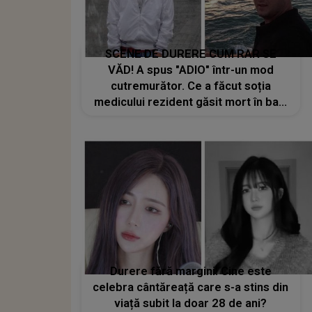
SCENE DE DURERE CUM RAR SE
VĂD! A spus "ADIO" într-un mod
cutremurător. Ce a făcut soția
medicului rezident găsit mort în baia
Spitalul Floreasca înainte de
ÎNMORMÂNTARE: "De acolo de unde
ești să ai grijă de copiii tăi, atâta te
mai rog, ei erau..."
Durere fără margini! Cine este
celebra cântăreață care s-a stins din
viață subit la doar 28 de ani?