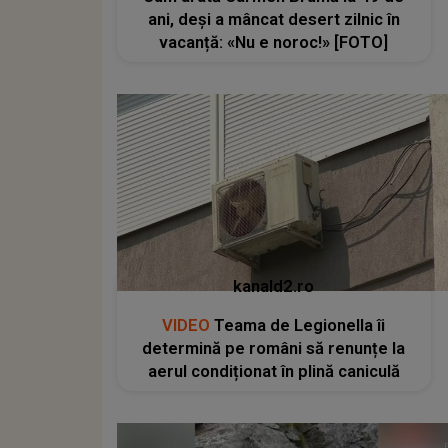
ani, deși a mâncat desert zilnic în
vacanță: «Nu e noroc!» [FOTO]
kanald2.ro
VIDEO
Teama de Legionella îi
determină pe români să renunțe la
aerul condiționat în plină caniculă