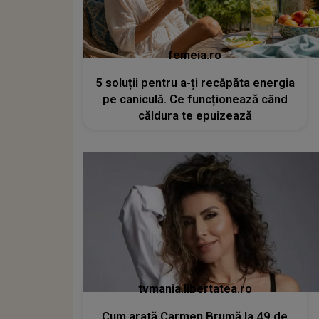
femeia.ro
5 soluții pentru a-ți recăpăta energia
pe caniculă. Ce funcționează când
căldura te epuizează
tvmania.libertatea.ro
Cum arată Carmen Brumă la 49 de