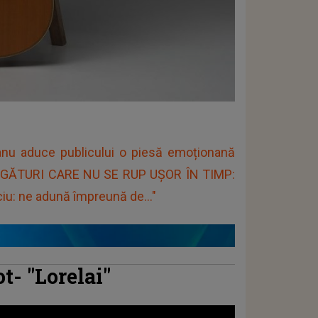
eanu aduce publicului o piesă emoționană
 LEGĂTURI CARE NU SE RUP UȘOR ÎN TIMP:
iu: ne adună împreună de..."
t- "Lorelai"