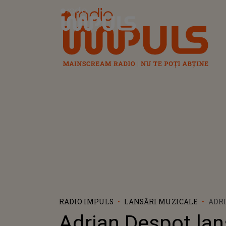
Radio Impuls
RADIO IMPULS
LANSĂRI MUZICALE
ADR
LAN
Adrian Despot la
SA P