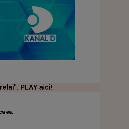
elai". PLAY aici!
ca ea.