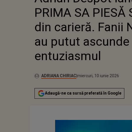
CARI
PRIMA SA PIESĂ
ȘI-
ASC
ENT
din carieră. Fanii 
au putut ascunde
entuziasmul
Publicat:
Autor:
miercuri, 10 iunie 2026
Actualizat:
ADRIANA CHIRIAC
miercuri, 10 iunie 2026
Adaugă-ne ca sursă preferată în Google