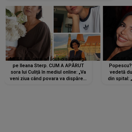
MESAJUL care a făcut-o să plângă
CE SE Î
pe Ileana Sterp. CUM A APĂRUT
Popescu?
sora lui Culiță în mediul online: „Va
vedetă du
veni ziua când povara va dispărea,
din spital:
iar lacrimile...”