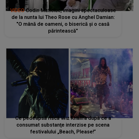
VIDEO
Codin Maticiuc, imagini spectaculoase
de la nunta lui Theo Rose cu Anghel Damian:
"O mână de oameni, o biserică și o casă
părintească"
Ce pedeapsă riscă Wiz Khalifa după ce a
consumat substanţe interzise pe scena
festivalului „Beach, Please!”