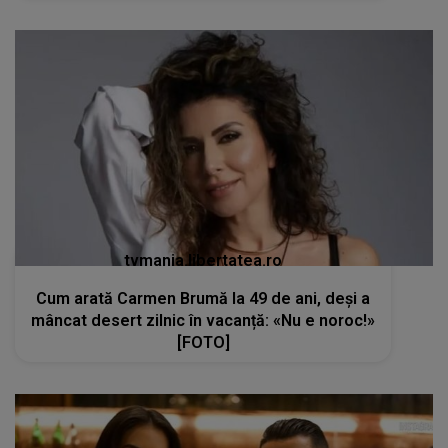
tvmania.libertatea.ro
Cum arată Carmen Brumă la 49 de ani, deși a
mâncat desert zilnic în vacanță: «Nu e noroc!»
[FOTO]