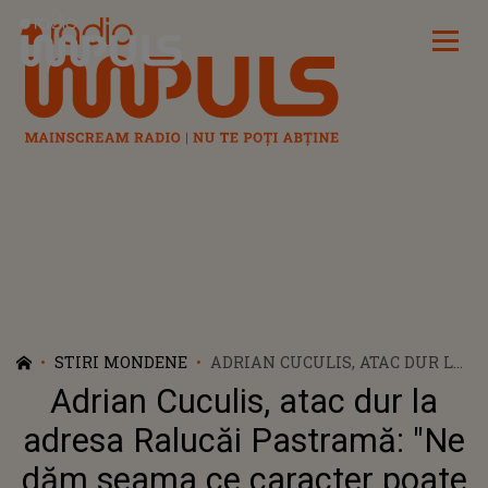
Radio Impuls
STIRI MONDENE
ADRIAN CUCULIS, ATAC DUR LA
ADRESA RALUCĂI PASTRAMĂ:
Adrian Cuculis, atac dur la
"NE DĂM SEAMA CE CARACTER
POATE SĂ AIBĂ O ASTFEL DE
adresa Ralucăi Pastramă: "Ne
MAMĂ"
dăm seama ce caracter poate