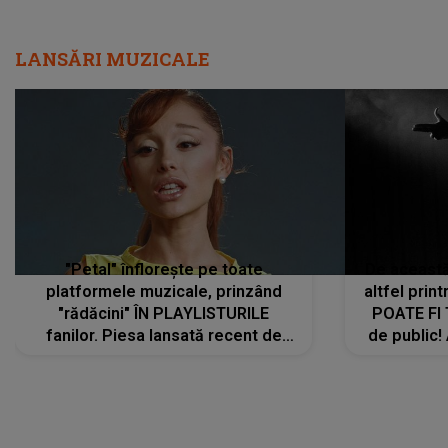
LANSĂRI MUZICALE
"Petal" înflorește pe toate
De această 
platformele muzicale, prinzând
altfel prin
"rădăcini" ÎN PLAYLISTURILE
POATE FI
fanilor. Piesa lansată recent de
de public!
Ariana Grande îi face pe
a lansat V
ascultători SĂ O ASCULTE PE
REPEAT