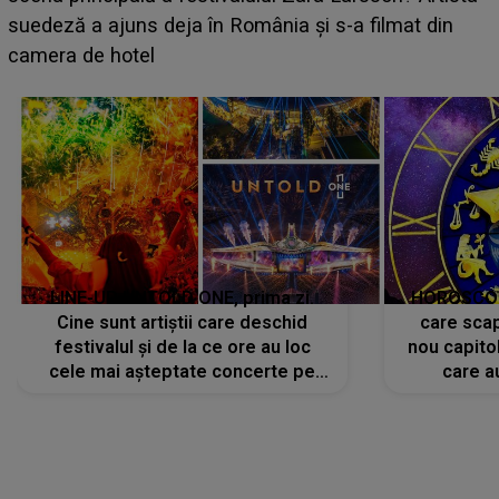
BĂIATUL VIZAT de Alexandra?! Aflându-se în fața
faptului împlinit, A RECUNOSCUT IMEDIAT: "Am
avut..."
LINE-UP UNTOLD ONE, prima zi.
HOROSCOP 
Cine sunt artiștii care deschid
care scap
festivalul și de la ce ore au loc
nou capitol
cele mai așteptate concerte pe
care a
scena principală?
perioadă 