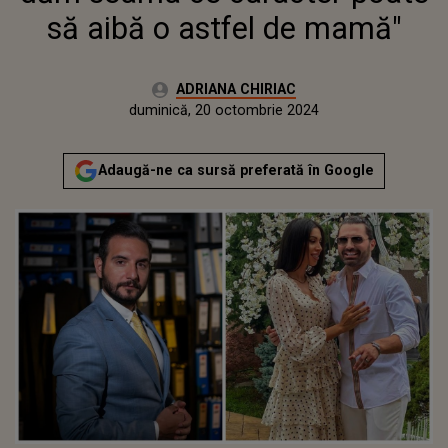
să aibă o astfel de mamă"
Autor:
ADRIANA CHIRIAC
Publicat:
duminică, 20 octombrie 2024
Actualizat:
duminică, 20 octombrie 2024
Adaugă-ne ca sursă preferată în Google