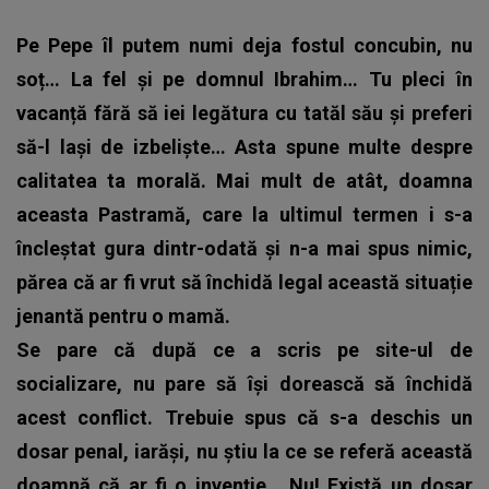
Pe Pepe îl putem numi deja fostul concubin, nu
soț… La fel și pe domnul Ibrahim… Tu pleci în
vacanță fără să iei legătura cu tatăl său și preferi
să-l lași de izbeliște… Asta spune multe despre
calitatea ta morală.
Mai mult de atât, doamna
aceasta Pastramă, care la ultimul termen i s-a
încleștat gura dintr-odată și n-a mai spus nimic,
părea că ar fi vrut să închidă legal această situație
jenantă pentru o mamă.
Se pare că după ce a scris pe site-ul de
socializare, nu pare să își dorească să închidă
acest conflict.
Trebuie spus că s-a deschis un
dosar penal, iarăși, nu știu la ce se referă această
doamnă că ar fi o invenție… Nu! Există un dosar