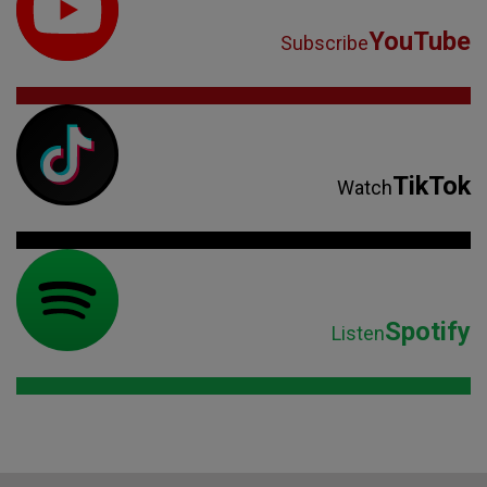
YouTube
Subscribe
TikTok
Watch
Spotify
Listen