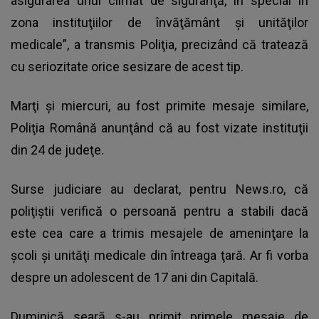
asigurarea unui climat de siguranţă, în special în
zona instituţiilor de învăţământ şi unităţilor
medicale”, a transmis Poliţia, precizând că tratează
cu seriozitate orice sesizare de acest tip.
Marţi şi miercuri, au fost primite mesaje similare,
Poliţia Română anunţând că au fost vizate instituţii
din 24 de judeţe.
Surse judiciare au declarat, pentru News.ro, că
poliţiştii verifică o persoană pentru a stabili dacă
este cea care a trimis mesajele de ameninţare la
şcoli şi unităţi medicale din întreaga ţară. Ar fi vorba
despre un adolescent de 17 ani din Capitală.
Duminică seară s-au primit primele mesaje de