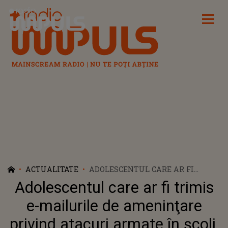
Radio Impuls
ACTUALITATE
ADOLESCENTUL CARE AR FI
TRIMIS E-MAILURILE DE
Adolescentul care ar fi trimis
AMENINŢARE PRIVIND ATACURI
ARMATE ÎN ŞCOLI, SPITALE ŞI
e-mailurile de ameninţare
ALTE INSTITUŢII DIN ROMÂNIA,
privind atacuri armate în şcoli,
DUS DIN AREST LA SPITALUL DE