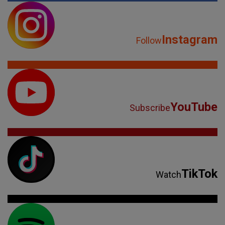
Instagram
Follow
YouTube
Subscribe
TikTok
Watch