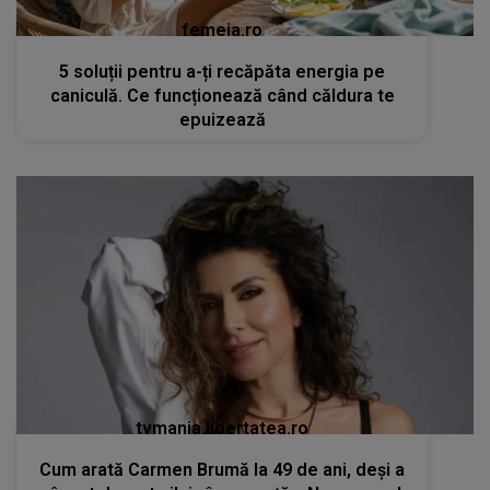
femeia.ro
5 soluții pentru a-ți recăpăta energia pe
caniculă. Ce funcționează când căldura te
epuizează
tvmania.libertatea.ro
Cum arată Carmen Brumă la 49 de ani, deși a