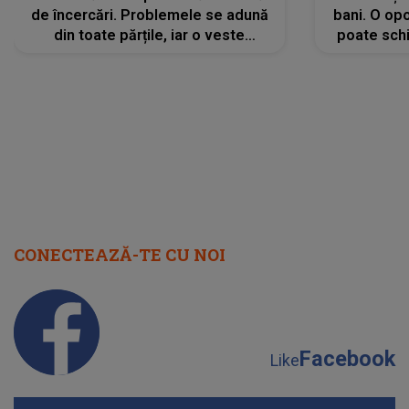
de încercări. Problemele se adună
bani. O opo
din toate părțile, iar o veste
poate schi
neașteptată îi dă planurile peste
la
cap
CONECTEAZĂ-TE CU NOI
Facebook
Like