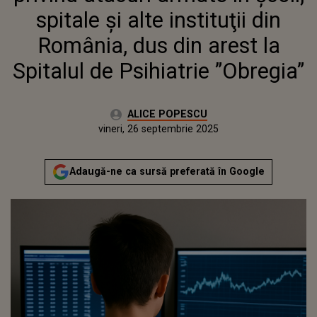
PSIHIATRIE ”OBREGIA”
spitale şi alte instituţii din
România, dus din arest la
Spitalul de Psihiatrie ”Obregia”
Autor:
ALICE POPESCU
Publicat:
vineri, 26 septembrie 2025
Adaugă-ne ca sursă preferată în Google