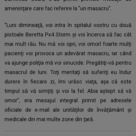
ameninţare care fac referire la ”un masacru”.
”Luni dimineaţă, voi intra în spitalul vostru cu două
pistoale Beretta Px4 Storm şi voi încerca să fac cât
mai mult rău. Nu mă voi opri, voi omorî foarte mulţi
pacienţi voi provoca un adevărat masacru, iar când
va ajunge poliţia mă voi sinucide. Pregătiţi-vă pentru
masacrul de luni. Toţi meritaţi să suferiţi eu îndur
durere în fiecare zi, îmi urăsc viaţa, aşa că este
timpul să vă simţiţi şi voi la fel. Abia aştept să vă
omor”, era mesajul integral primit pe adresele
oficiale de e-mail ale unităţilor de învăţământ şi
medicale din mai multe zone din ţară.