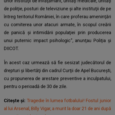
unor instituţii de învăţământ, unităţi medicale, unităţi
de poliţie, posturi de televiziune şi alte instituţii de pe
întreg teritoriul României, în care proferau ameninţări
cu comiterea unor atacuri armate, în scopul creării
de panică şi intimidării populaţiei prin producerea
unui puternic impact psihologic”, anunţau Poliţia şi
DIICOT.
În acest caz urmează să fie sesizat judecătorul de
drepturi şi libertăţi din cadrul Curţii de Apel Bucureşti,
cu propunerea de arestare preventive a inculpatului,
pentru o perioadă de 30 de zile.
Citește și:
Tragedie în lumea fotbalului! Fostul junior
al lui Arsenal, Billy Vigar, a murit la doar 21 de ani după