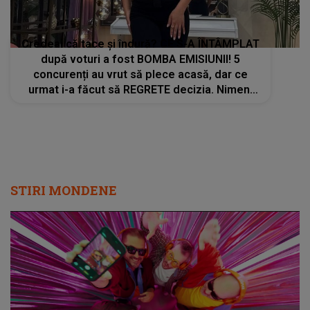
Credeai că tace și îndură? CE S-A ÎNTÂMPLAT
după voturi a fost BOMBA EMISIUNII! 5
concurenți au vrut să plece acasă, dar ce
urmat i-a făcut să REGRETE decizia. Nimeni
nu ar fi îndrăznit! Ce a făcut concurenta din
Casa Iubirii în ultimele secunde
STIRI MONDENE