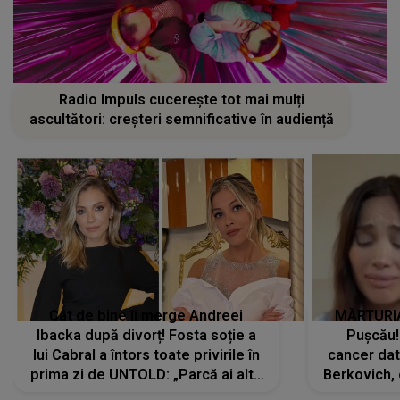
Radio Impuls cucerește tot mai mulți
ascultători: creșteri semnificative în audiență
Cât de bine îi merge Andreei
MĂRTURIA
Ibacka după divorț! Fosta soție a
Pușcău!
lui Cabral a întors toate privirile în
cancer dato
prima zi de UNTOLD: „Parcă ai altă
Berkovich, 
strălucire, emani putere,
accident ru