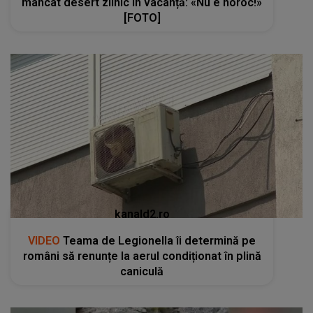
mâncat desert zilnic în vacanță: «Nu e noroc!»
[FOTO]
kanald2.ro
VIDEO
Teama de Legionella îi determină pe
români să renunțe la aerul condiționat în plină
caniculă