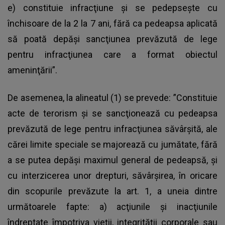
e) constituie infracţiune şi se pedepseşte cu
închisoare de la 2 la 7 ani, fără ca pedeapsa aplicată
să poată depăşi sancţiunea prevăzută de lege
pentru infracţiunea care a format obiectul
ameninţării”.
De asemenea, la alineatul (1) se prevede: ”Constituie
acte de terorism şi se sancţionează cu pedeapsa
prevăzută de lege pentru infracţiunea săvârşită, ale
cărei limite speciale se majorează cu jumătate, fără
a se putea depăşi maximul general de pedeapsă, şi
cu interzicerea unor drepturi, săvârşirea, în oricare
din scopurile prevăzute la art. 1, a uneia dintre
următoarele fapte: a) acţiunile şi inacţiunile
îndreptate împotriva vieţii, integrităţii corporale sau