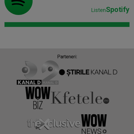
Spotify
Listen
Parteneri: