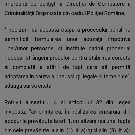
împreună cu poliţişti ai Direcţiei de Combatere a
Criminalităţii Organizate din cadrul Poliţiei Române.
”Precizăm că această etapă a procesului penal nu
semnifică formularea unor acuzaţii împotriva
unei/unor persoane, ci instituie cadrul procesual
necesar strângerii probelor pentru stabilirea corectă
şi completă a stării de fapt care să permită
adoptarea în cauză a unei soluţii legale şi temeinice”,
adăuga sursa citată.
Potrivit alineatului 4 al articolului 32 din legea
invocată, ”ameninţarea, în realizarea oricăruia din
scopurile prevăzute la art. 1, cu săvârşirea unei fapte
din cele prevăzute la alin. (1) lit. a)-q) şi alin. (3) lit. a)-