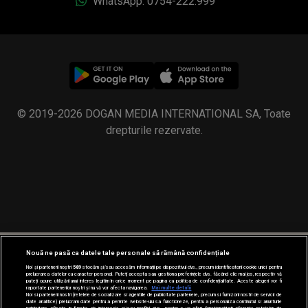
WhatsApp: 0754-222.999
© 2019-2026 DOGAN MEDIA INTERNATIONAL SA, Toate
drepturile rezervate.
Nouă ne pasă ca datele tale personale să rămână confidențiale
Noi și partenerii noștri
589
stocăm și/sau accesăm informații pe dispozitivul dvs., precum identificatorii cookie unici pentru
prelucrarea datelor cu caracter personal. Puteți accepta sau gestiona preferințele dvs. făcând clic mai jos, respectiv vă
puteți opune utilizării unui interes legitim în orice moment pe pagina cu politica de confidențialitate. Aceste alegeri vor fi
raportate partenerilor noștri și nu vă vor afecta navigarea.
Mai multe detalii
Noi si partenerii nostri (retelele de socializare si agentiile de publicitate partenere, precum si furnizorii nostri de servicii de
date analitice) prelucram date pentru a permite website-ului sa functioneze, pentru a personaliza continutul si anunturile