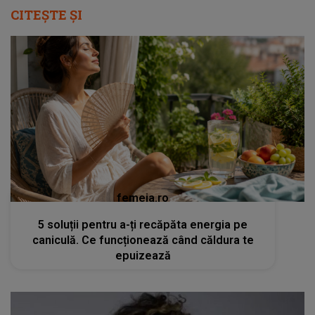
CITEȘTE ȘI
femeia.ro
5 soluții pentru a-ți recăpăta energia pe
caniculă. Ce funcționează când căldura te
epuizează