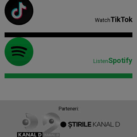
TikTok
Watch
Spotify
Listen
Parteneri: