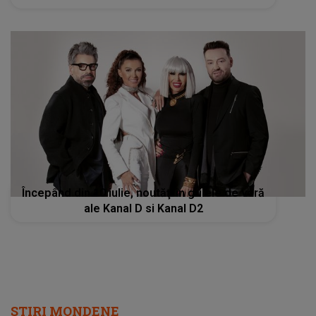
Începând din 10 iulie, noutăţi în grilele de vară
ale Kanal D si Kanal D2
STIRI MONDENE