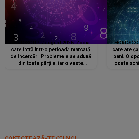
HOROSCOP 7 august 2026. Zodia
HOROSCOP 
care intră într-o perioadă marcată
care are șa
de încercări. Problemele se adună
bani. O opo
din toate părțile, iar o veste
poate schi
neașteptată îi dă planurile peste
la
cap
CONECTEAZĂ-TE CU NOI