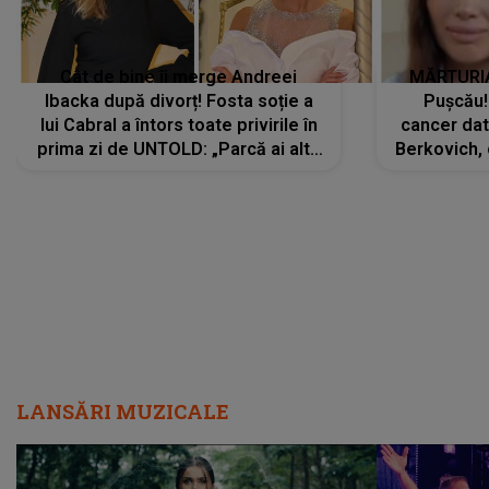
Cât de bine îi merge Andreei
MĂRTURIA
Ibacka după divorț! Fosta soție a
Pușcău!
lui Cabral a întors toate privirile în
cancer dato
prima zi de UNTOLD: „Parcă ai altă
Berkovich, 
strălucire, emani putere,
accident ru
încredere, siguranță...”
Dacă nu 
LANSĂRI MUZICALE