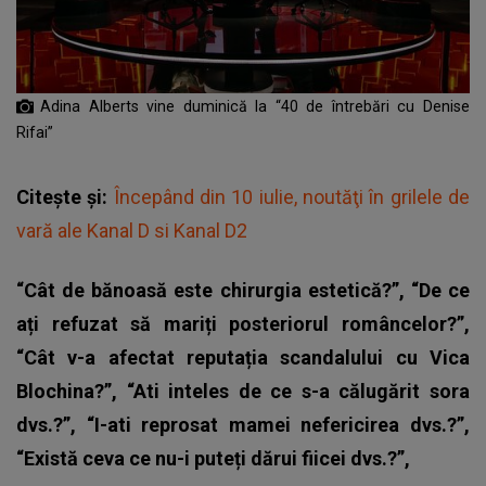
Adina Alberts vine duminică la “40 de întrebări cu Denise
Rifai”
Citește și:
Începând din 10 iulie, noutăţi în grilele de
vară ale Kanal D si Kanal D2
“Cât de bănoasă este chirurgia estetică?”, “De ce
ați refuzat să mariți posteriorul româncelor?”,
“Cât v-a afectat reputația scandalului cu Vica
Blochina?”, “Ati inteles de ce s-a călugărit sora
dvs.?”, “I-ati reprosat mamei nefericirea dvs.?”,
“Există ceva ce nu-i puteți dărui fiicei dvs.?”,