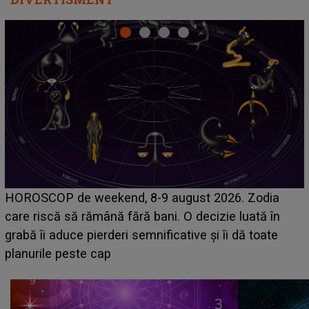
Emanuel a ținut ACEST DETALIU ASCUNS până
acum! În fața Alexandrei, concurentul din Casa Iubirii
face o MĂRTURISIRE NEAȘTEPTATĂ despre mama
sa: "I-am spus și ei în față, eu nu te iubesc pentru
că..."