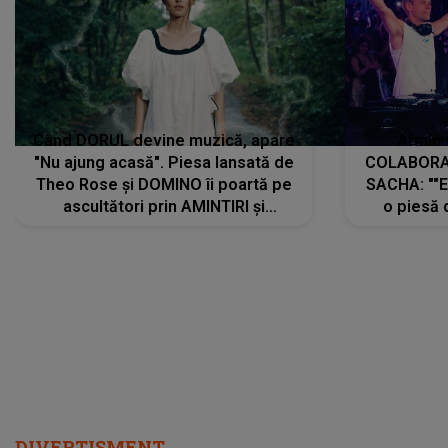
Când DORUL devine muzică, apare
Armin 
"Nu ajung acasă". Piesa lansată de
COLABORAR
Theo Rose și DOMINO îi poartă pe
SACHA: ""E
ascultători prin AMINTIRI și
o piesă 
REGĂSIRI, iar drumul emoțiilor
imediat pre
trece prin sufletul publicului:
cu mine șt
"Pentru toți cei care au plecat
păstrăm do
departe ca să le fie mai bine"
DIVERTISMENT