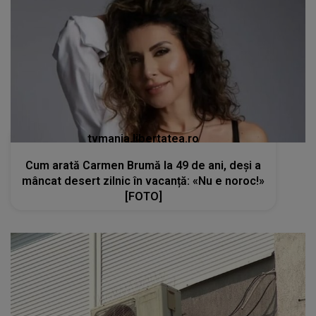
tvmania.libertatea.ro
Cum arată Carmen Brumă la 49 de ani, deși a
mâncat desert zilnic în vacanță: «Nu e noroc!»
[FOTO]