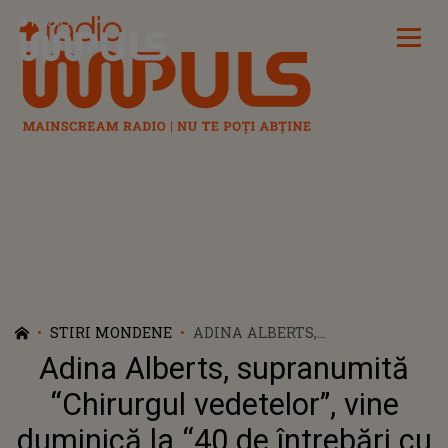
Radio Impuls
STIRI MONDENE
ADINA ALBERTS,
SUPRANUMITĂ “CHIRURGUL
Adina Alberts, supranumită
VEDETELOR”, VINE DUMINICĂ
LA “40 DE ÎNTREBĂRI CU
“Chirurgul vedetelor”, vine
DENISE RIFAI”
duminică la “40 de întrebări cu