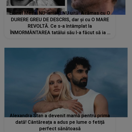
Lionel Messi NU iartă și NU uită! A rămas cu O
DURERE GREU DE DESCRIS, dar și cu O MARE
REVOLTĂ. Ce s-a întâmplat la
ÎNMORMÂNTAREA tatălui său l-a făcut să ia o
DECIZIE DRASTICĂ
Alexandra Stan a devenit mamă pentru prima
dată! Cântăreața a adus pe lume o fetiță
perfect sănătoasă