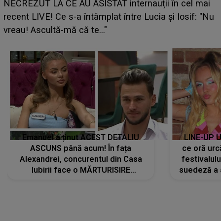
UNTOLD ONE de Zara Larsson? Aceasta a dezvăluit
ce i-a spus artista suedeză în culise: „Nu am fost
pregătită...”
Emanuel a ținut ACEST DETALIU
LINE-UP U
ASCUNS până acum! În fața
ce oră urc
Alexandrei, concurentul din Casa
festivalul
Iubirii face o MĂRTURISIRE
suedeză a a
NEAȘTEPTATĂ despre mama sa:
s-a film
"I-am spus și ei în față, eu nu te
iubesc pentru că..."