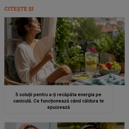
CITEȘTE ȘI
femeia.ro
5 soluții pentru a-ți recăpăta energia pe
caniculă. Ce funcționează când căldura te
epuizează