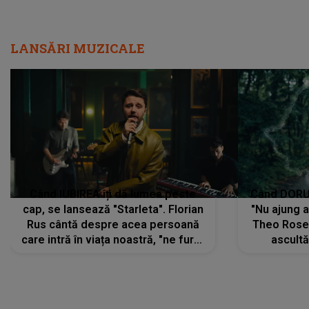
LANSĂRI MUZICALE
Când IUBIREA îți dă lumea peste
Când DORUL
cap, se lansează "Starleta". Florian
"Nu ajung 
Rus cântă despre acea persoană
Theo Rose 
care intră în viața noastră, "ne fură"
ascultă
toate PRIVIRILE, toate GÂNDURILE,
REGĂSIRI
tot UNIVERSUL și fără să ne dăm
trece pr
seama, ajunge să fie motivul
"Pentru t
pentru care zâmbim
departe 