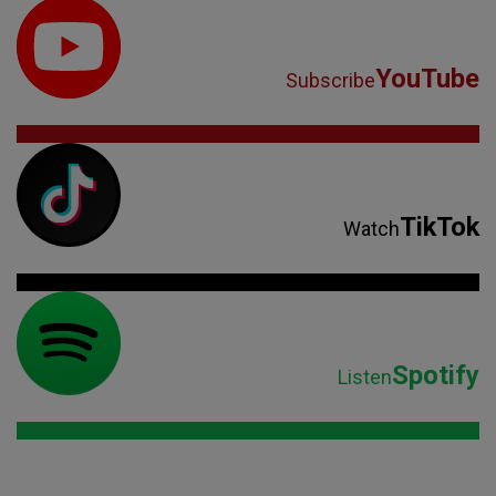
YouTube
Subscribe
TikTok
Watch
Spotify
Listen