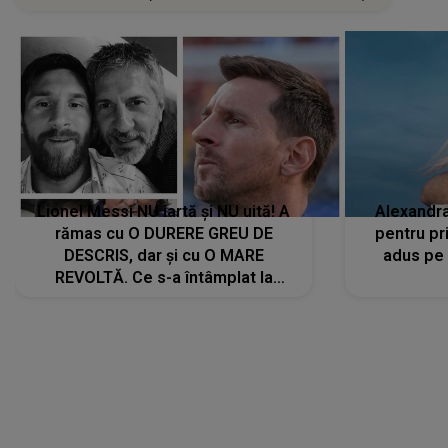
Lionel Messi NU iartă și NU uită! A
Alexandr
rămas cu O DURERE GREU DE
pentru pr
DESCRIS, dar și cu O MARE
adus pe 
REVOLTĂ. Ce s-a întâmplat la
ÎNMORMÂNTAREA tatălui său l-a
făcut să ia o DECIZIE DRASTICĂ