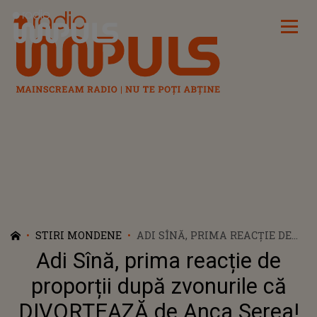
Radio Impuls
STIRI MONDENE
ADI SÎNĂ, PRIMA REACȚIE DE
PROPORȚII DUPĂ ZVONURILE
Adi Sînă, prima reacție de
CĂ DIVORȚEAZĂ DE ANCA
SEREA! MESAJUL CARE
proporții după zvonurile că
ARUNCĂ TOTUL ÎN AER
DIVORȚEAZĂ de Anca Serea!