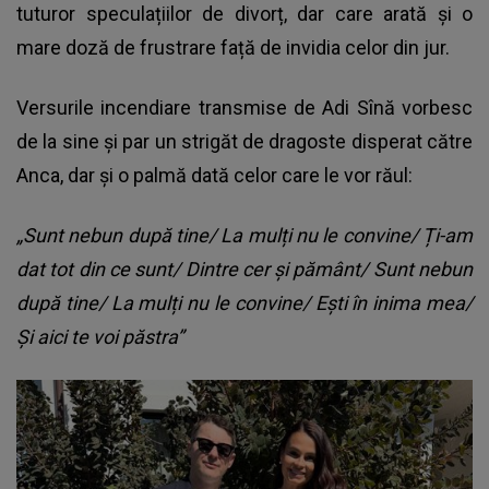
tuturor speculațiilor de divorț, dar care arată și o
mare doză de frustrare față de invidia celor din jur.
Versurile incendiare transmise de Adi Sînă vorbesc
de la sine și par un strigăt de dragoste disperat către
Anca, dar și o palmă dată celor care le vor răul:
„Sunt nebun după tine/ La mulți nu le convine/ Ți-am
dat tot din ce sunt/ Dintre cer și pământ/ Sunt nebun
după tine/ La mulți nu le convine/ Ești în inima mea/
Și aici te voi păstra”