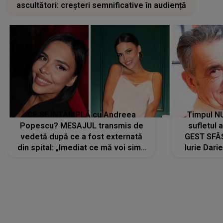
ascultători: creșteri semnificative în audiență
CE SE ÎNTÂMPLĂ cu Andreea
Timpul N
Popescu? MESAJUL transmis de
sufletul 
vedetă după ce a fost externată
GEST SFÂȘ
din spital: „Imediat ce mă voi simți
Iurie Dari
mai bine...”
măsură ce