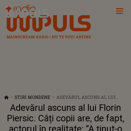
Radio Impuls
STIRI MONDENE
ADEVĂRUL ASCUNS AL LUI
FLORIN PIERSIC. CÂȚI COPII
Adevărul ascuns al lui Florin
ARE, DE FAPT, ACTORUL ÎN
REALITATE: ”A ȚINUT-O
Piersic. Câți copii are, de fapt,
ASCUNSĂ ZECI DE ANI”
actorul în realitate: ”A ținut-o