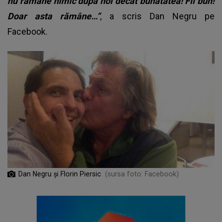
nu rămâne nimic după noi decât bunătatea!
Fii bun!
Doar asta rămâne…”
, a scris Dan Negru pe
Facebook.
Dan Negru și Florin Piersic
(sursa foto: Facebook)