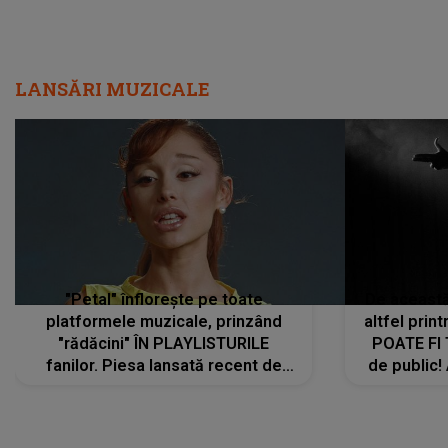
LANSĂRI MUZICALE
"Petal" înflorește pe toate
De această 
platformele muzicale, prinzând
altfel prin
"rădăcini" ÎN PLAYLISTURILE
POATE FI
fanilor. Piesa lansată recent de
de public!
Ariana Grande îi face pe
a lansat V
ascultători SĂ O ASCULTE PE
REPEAT