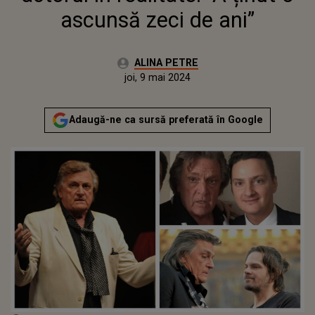
ascunsă zeci de ani”
Autor:
ALINA PETRE
Publicat:
joi, 9 mai 2024
Actualizat:
joi, 9 mai 2024
Adaugă-ne ca sursă preferată în Google