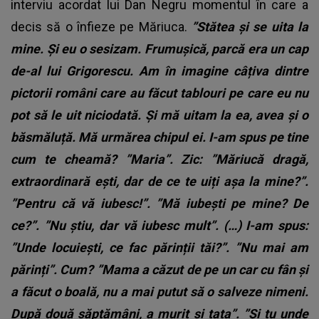
interviu acordat lui Dan Negru momentul în care a
decis să o înfieze pe Măriuca.
”Stătea și se uita la
mine. Și eu o sesizam. Frumușică, parcă era un cap
de-al lui Grigorescu. Am în imagine câțiva dintre
pictorii români care au făcut tablouri pe care eu nu
pot să le uit niciodată. Și mă uitam la ea, avea și o
băsmăluță. Mă urmărea chipul ei. I-am spus pe tine
cum te cheamă? ”Maria”. Zic: ”Măriucă dragă,
extraordinară ești, dar de ce te uiți așa la mine?”.
”Pentru că vă iubesc!”. ”Mă iubești pe mine? De
ce?”. ”Nu știu, dar vă iubesc mult”. (…) I-am spus:
”Unde locuiești, ce fac părinții tăi?”. ”Nu mai am
părinți”. Cum? ”Mama a căzut de pe un car cu fân și
a făcut o boală, nu a mai putut să o salveze nimeni.
După două săptămâni, a murit și tata”. ”Și tu unde