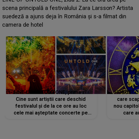
luat prin surprindere pe Emanuel. CINE ESTE
BĂIATUL VIZAT de Alexandra?! Aflându-se în fața
faptului împlinit, A RECUNOSCUT IMEDIAT: "Am
avut..."
LINE-UP UNTOLD ONE, prima zi.
HOROSCOP 
Cine sunt artiștii care deschid
care scap
festivalul și de la ce ore au loc
nou capitol
cele mai așteptate concerte pe
care a
scena principală?
perioadă 