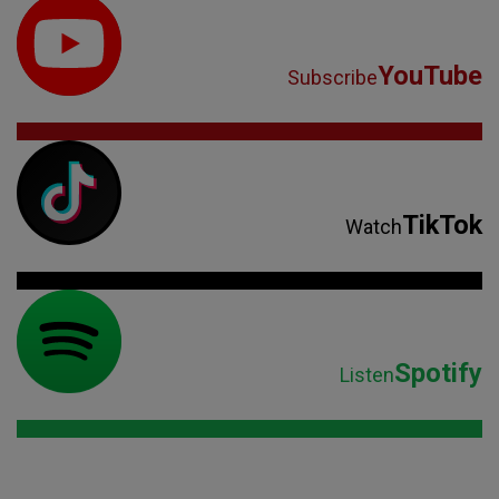
YouTube
Subscribe
TikTok
Watch
Spotify
Listen