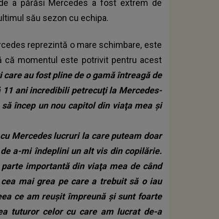
 de a părăsi Mercedes a fost extrem de
u ultimul său sezon cu echipa.
Mercedes reprezintă o mare schimbare, este
ă că momentul este potrivit pentru acest
i care au fost pline de o gamă întreagă de
ă 11 ani incredibili petrecuţi la Mercedes-
 încep un nou capitol din viaţa mea şi
t cu Mercedes lucruri la care puteam doar
 a-mi îndeplini un alt vis din copilărie.
o parte importantă din viaţa mea de când
 cea mai grea pe care a trebuit să o iau
eea ce am reuşit împreună şi sunt foarte
a tuturor celor cu care am lucrat de-a