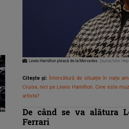
Lewis Hamilton pleacă de la Mercedes
(sursa foto: Hep
Citește și:
Întorsătură de situație în viața a
Cruise, nici pe Lewis Hamilton. Cine este muzi
artista?
De când se va alătura L
Ferrari