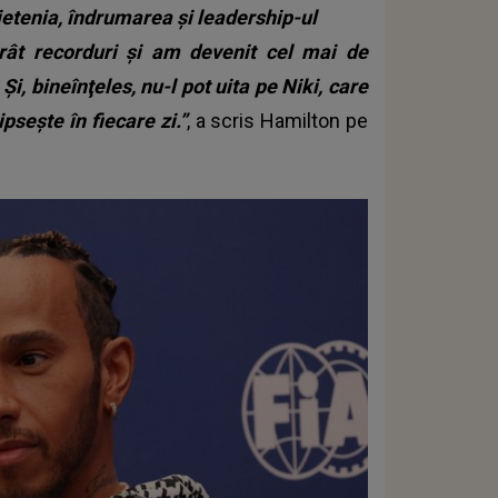
prietenia, îndrumarea şi leadership-ul
rât recorduri şi am devenit cel mai de
Şi, bineînţeles, nu-l pot uita pe Niki, care
pseşte în fiecare zi.”
, a scris Hamilton pe