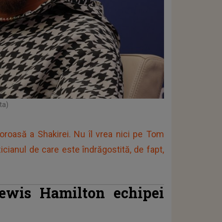
ta)
moroasă a Shakirei. Nu îl vrea nici pe Tom
cianul de care este îndrăgostită, de fapt,
ewis Hamilton echipei