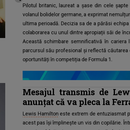
Pilotul britanic, laureat a șase din cele șapt
volanul bolidelor germane, a exprimat nemulțu
ultima perioadă. Decizia sa de a părăsi echipa
colaborarea cu unul dintre apropiații săi de în
Această schimbare semnificativă în cariera
parcursul său profesional și reflectă căutarea c
oportunități în competiția de Formula 1.
Mesajul transmis de Lew
anunțat că va pleca la Ferr
Lewis Hamilton
este extrem de entuziasmat pen
acest pas își împlinește un vis din copilărie. Înt