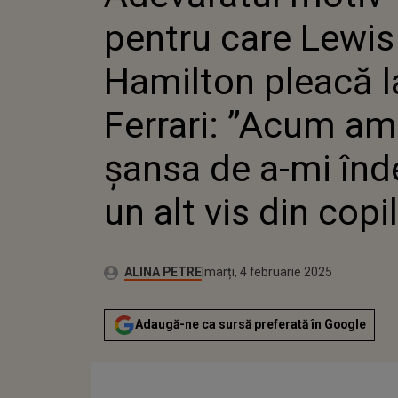
FERRARI
pentru care Lewis
ŞANSA D
ÎNDEPLI
DIN COP
Hamilton pleacă l
Ferrari: ”Acum am
şansa de a-mi înde
un alt vis din copi
Publicat:
Autor:
duminică, 4 februarie 2024
Actualizat:
ALINA PETRE
marți, 4 februarie 2025
Adaugă-ne ca sursă preferată în Google