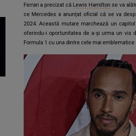
Ferrari a precizat că
Lewis Hamilton
se va alăt
ce Mercedes a anunțat oficial că se va despărț
2024. Această mutare marchează un capitol n
oferindu-i oportunitatea de a-și urma un vis d
Formula 1 cu una dintre cele mai emblematice ec