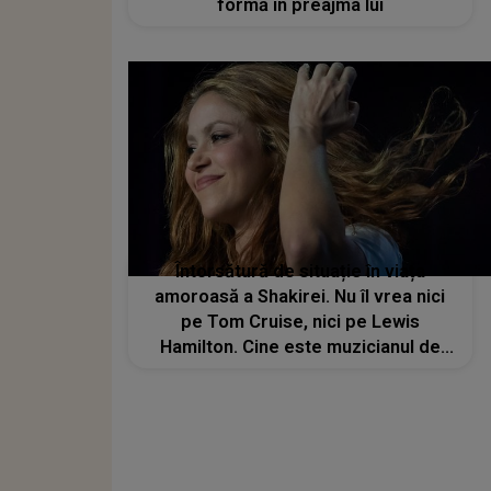
formă în preajma lui
Întorsătură de situație în viața
amoroasă a Shakirei. Nu îl vrea nici
pe Tom Cruise, nici pe Lewis
Hamilton. Cine este muzicianul de
care este îndrăgostită, de fapt,
artista?