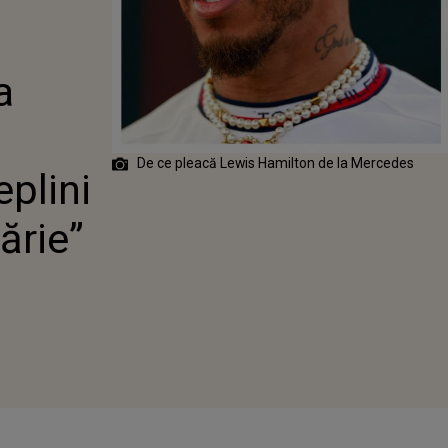
: ”ACUM AM
E A-MI
NI UN ALT VIS
ILĂRIE”
a
De ce pleacă Lewis Hamilton de la Mercedes
plini
lărie”