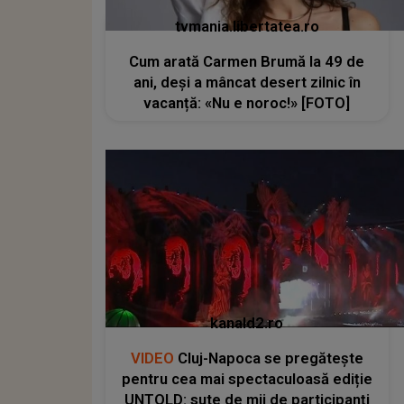
tvmania.libertatea.ro
Cum arată Carmen Brumă la 49 de
ani, deși a mâncat desert zilnic în
vacanță: «Nu e noroc!» [FOTO]
kanald2.ro
VIDEO
Cluj-Napoca se pregătește
pentru cea mai spectaculoasă ediție
UNTOLD: sute de mii de participanți