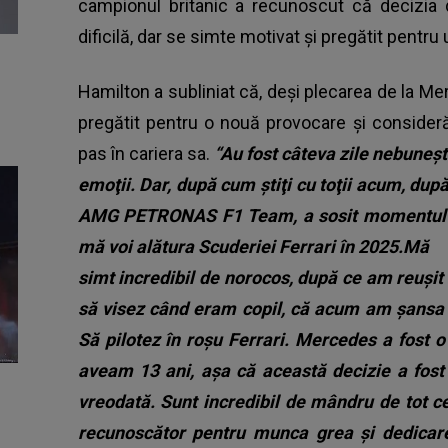
campionul britanic a recunoscut că decizia
dificilă, dar se simte motivat și pregătit pentr
Hamilton a subliniat că, deși plecarea de la 
pregătit pentru o nouă provocare și consider
pas în cariera sa.
“Au fost câteva zile nebuneşt
emoţii. Dar, după cum ştiţi cu toţii acum, dup
AMG PETRONAS F1 Team, a sosit momentul să
mă voi alătura Scuderiei Ferrari în 2025.Mă
simt incredibil de norocos, după ce am reuşi
să visez când eram copil, că acum am şansa de
Să pilotez în roşu Ferrari. Mercedes a fost 
aveam 13 ani, aşa că această decizie a fost
vreodată. Sunt incredibil de mândru de tot c
recunoscător pentru munca grea şi dedicare