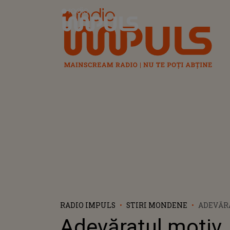
Radio Impuls
RADIO IMPULS
STIRI MONDENE
ADEVĂR
PENTRU
Adevăratul motiv
HAMILT