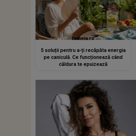
femeia.ro
5 soluții pentru a-ți recăpăta energia
pe caniculă. Ce funcționează când
căldura te epuizează