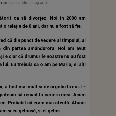
nicie
(sursa foto: Instagram)
torit ca să divorțez. Noi în 2000 am
o relație de 8 ani, dar nu a fost să fie.
red că din punct de vedere al timpului, al
ptă din partea amândurora. Noi am avut
și e clar că drumurile noastre nu au fost
a lui. Eu trebuia să o am pe Maria, el alți
, a fost mai mult și de orgoliu la noi. L-
nu puteam să renunț la cariera mea. Acum
ace. Probabil că eram mai atentă. Atunci
am și eu geloasă, și el gelos.