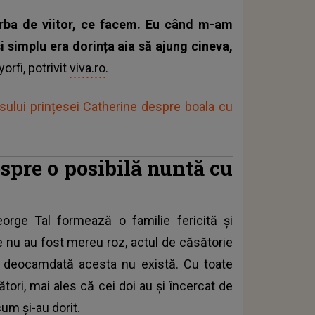
rba de viitor, ce facem. Eu când m-am
i simplu era dorința aia să ajung cineva,
orfi, potrivit
viva.ro.
sului prințesei Catherine despre boala cu
spre o posibilă nuntă cu
eorge Tal formează o familie fericită și
rile nu au fost mereu roz, actul de căsătorie
 că deocamdată acesta nu există. Cu toate
ori, mai ales că cei doi au și încercat de
cum și-au dorit.