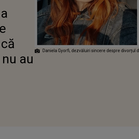
SOȚ: „E CLAR
la
MURILE
E NU AU FOST
de
 că
Daniela Gyorfi, dezvăluiri sincere despre divorțul d
 nu au