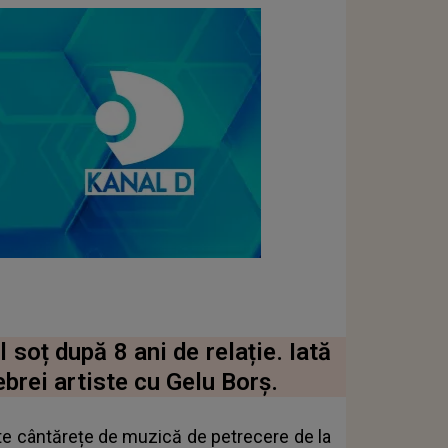
 soț după 8 ani de relație. Iată
ebrei artiste cu Gelu Borș.
ate cântărețe de muzică de petrecere de la