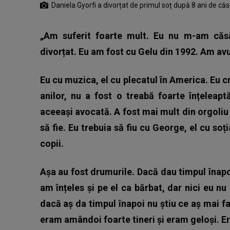
Daniela Gyorfi a divorțat de primul soț după 8 ani de căs
„Am suferit foarte mult. Eu nu m-am căsă
divorțat. Eu am fost cu Gelu din 1992. Am avut 
Eu cu muzica, el cu plecatul în America. Eu c
anilor, nu a fost o treabă foarte înțelea
aceeași avocată. A fost mai mult din orgoliu 
să fie. Eu trebuia să fiu cu George, el cu soți
copii.
Așa au fost drumurile. Dacă dau timpul înapoi
am înțeles și pe el ca bărbat, dar nici eu 
dacă aș da timpul înapoi nu știu ce aș mai f
eram amândoi foarte tineri și eram geloși. Er