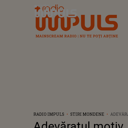
Radio Impuls
RADIO IMPULS
STIRI MONDENE
ADEVĂR
PENTRU
Adevăratul motiv
GYORFI 