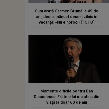
tvmania.libertatea.ro
Cum arată Carmen Brumă la 49 de
ani, deși a mâncat desert zilnic în
vacanță: «Nu e noroc!» [FOTO]
kanald2.ro
Momente dificile pentru Dan
Diaconescu. Fratele lui s-a stins din
viață la doar 60 de ani