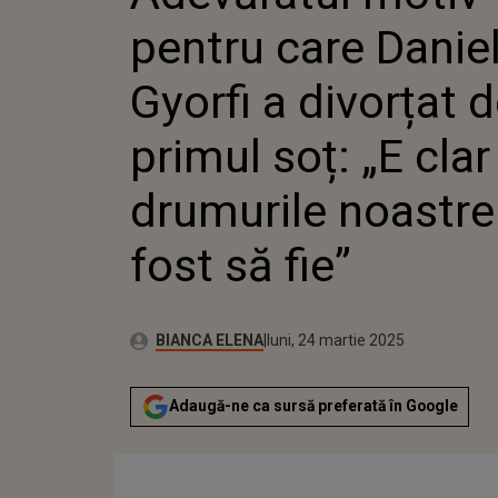
PRIMUL 
pentru care Danie
CĂ DRU
NOASTR
SĂ FIE”
Gyorfi a divorțat 
primul soț: „E clar
drumurile noastre
fost să fie”
Publicat:
Autor:
duminică, 24 martie 2024
Actualizat:
BIANCA ELENA
luni, 24 martie 2025
Adaugă-ne ca sursă preferată în Google