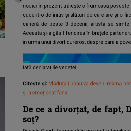
noi, iar în prezent trăiește o frumoasă poveste
cucerit-o definitiv și alături de care are și o fi
carieră de peste 3 decenii, artista se simte 
Aceasta și-a găsit fericirea în brațele parteneru
în urma unui divorț dureros, despre care a pove
Iată declarațiile vedetei.
Citește și:
Vlăduța Lupău va deveni mamă pent
și-a emoționat fanii
De ce a divorțat, de fapt,
soț?
Daniela Gyorfi formează în prezent o familie 