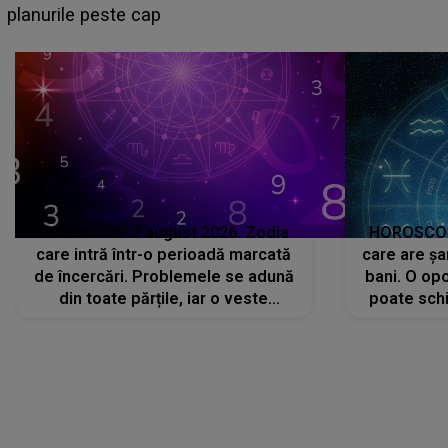
sa: "I-am spus și ei în față, eu nu te iubesc pentru
că..."
HOROSCOP 7 august 2026. Zodia
HOROSCOP 
care intră într-o perioadă marcată
care are șa
de încercări. Problemele se adună
bani. O opo
din toate părțile, iar o veste
poate schi
neașteptată îi dă planurile peste
la
cap