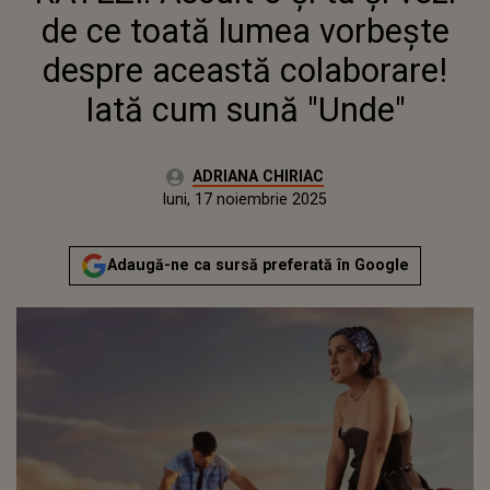
IATĂ CUM SUNĂ "UNDE"
de ce toată lumea vorbește
despre această colaborare!
Iată cum sună "Unde"
Autor:
ADRIANA CHIRIAC
Publicat:
luni, 17 noiembrie 2025
Actualizat:
luni, 17 noiembrie 2025
Adaugă-ne ca sursă preferată în Google