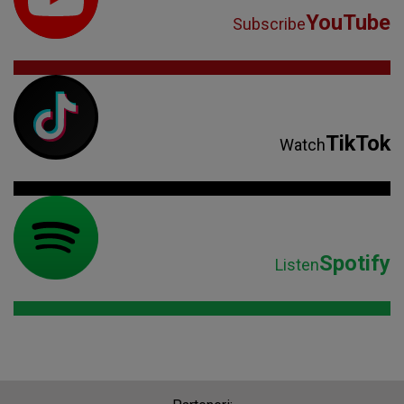
YouTube
Subscribe
TikTok
Watch
Spotify
Listen