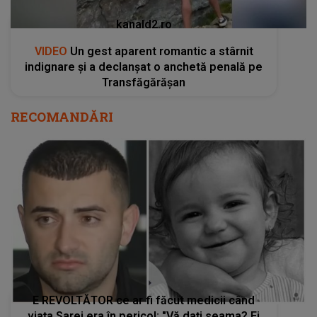
kanald2.ro
VIDEO
Un gest aparent romantic a stârnit
indignare și a declanșat o anchetă penală pe
Transfăgărășan
RECOMANDĂRI
E REVOLTĂTOR ce ar fi făcut medicii când
viața Sarei era în pericol: "Vă daţi seama? Ei