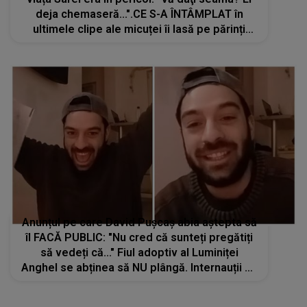
deja chemaseră...".CE S-A ÎNTÂMPLAT în
ultimele clipe ale micuței îi lasă pe părinți
fără liniște și plini de suferință. Gestul
personalului clinicii adâncește DUREREA
Anunțul pe care David Pușcaș abia aștepta să
îl FACĂ PUBLIC: "Nu cred că sunteți pregătiți
să vedeți că..." Fiul adoptiv al Luminiței
Anghel se abținea să NU plângă. Internauții au
rămas cu sprâncenele ridicate și gura
căscată: "Bravo!"