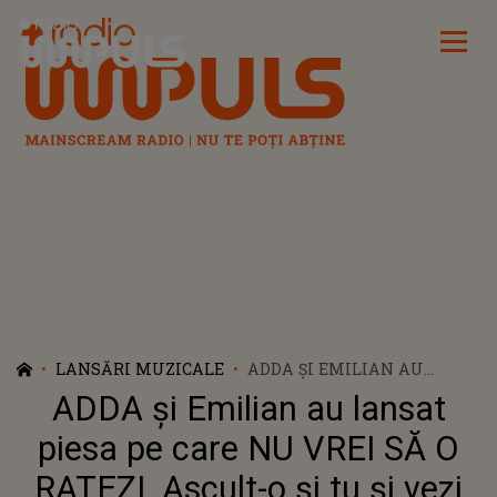
Radio Impuls
LANSĂRI MUZICALE
ADDA ȘI EMILIAN AU
LANSAT PIESA PE CARE NU
ADDA și Emilian au lansat
VREI SĂ O RATEZI. ASCULT-O
ȘI TU ȘI VEZI DE CE TOATĂ
piesa pe care NU VREI SĂ O
LUMEA VORBEȘTE DESPRE
RATEZI. Ascult-o și tu și vezi
ACEASTĂ COLABORARE!