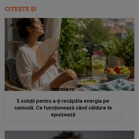
CITEȘTE ȘI
femeia.ro
5 soluții pentru a-ți recăpăta energia pe
caniculă. Ce funcționează când căldura te
epuizează