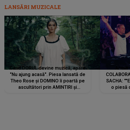
LANSĂRI MUZICALE
Când DORUL devine muzică, apare
Armin 
"Nu ajung acasă". Piesa lansată de
COLABORAR
Theo Rose și DOMINO îi poartă pe
SACHA: ""E
ascultători prin AMINTIRI și
o piesă 
REGĂSIRI, iar drumul emoțiilor
imediat pre
trece prin sufletul publicului:
cu mine șt
"Pentru toți cei care au plecat
păstrăm do
departe ca să le fie mai bine"