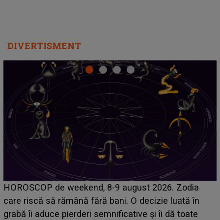
DIVERTISMENT
Emanuel a ținut ACEST DETALIU ASCUNS până
acum! În fața Alexandrei, concurentul din Casa Iubiri
face o MĂRTURISIRE NEAȘTEPTATĂ despre mam