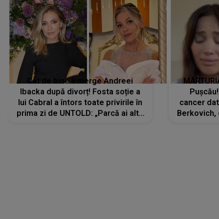
Cât de bine îi merge Andreei
MĂRTURIA
Ibacka după divorț! Fosta soție a
Pușcău!
lui Cabral a întors toate privirile în
cancer dato
prima zi de UNTOLD: „Parcă ai altă
Berkovich, 
strălucire, emani putere,
accident ru
încredere, siguranță...”
Dacă nu 