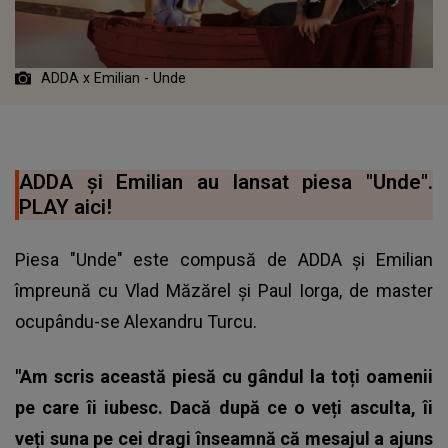
ADDA x Emilian - Unde
ADDA și Emilian au lansat piesa "Unde".
PLAY aici!
Piesa "Unde" este compusă de ADDA și Emilian
împreună cu Vlad Măzărel și Paul Iorga, de master
ocupându-se Alexandru Turcu.
"Am scris această piesă cu gândul la toți oamenii
pe care îi iubesc. Dacă după ce o veți asculta, îi
veți suna pe cei dragi înseamnă că mesajul a ajuns