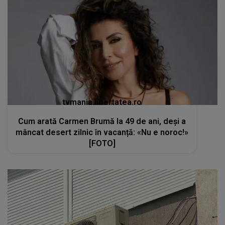
tvmania.libertatea.ro
Cum arată Carmen Brumă la 49 de ani, deși a
mâncat desert zilnic în vacanță: «Nu e noroc!»
[FOTO]