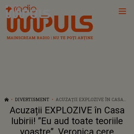
Radio Impuls
DIVERTISMENT
ACUZAȚII EXPLOZIVE ÎN CASA
IUBIRII! ”EU AUD TOATE
Acuzații EXPLOZIVE în Casa
TEORIILE VOASTRE”. VERONICA
CERE SOCOTEALĂ DUPĂ CE
Iubirii! ”Eu aud toate teoriile
ROBERT A INSINUAT CĂ
voastre”. Veronica cere
DOROBANȚU A VORBIT-O DE RĂU