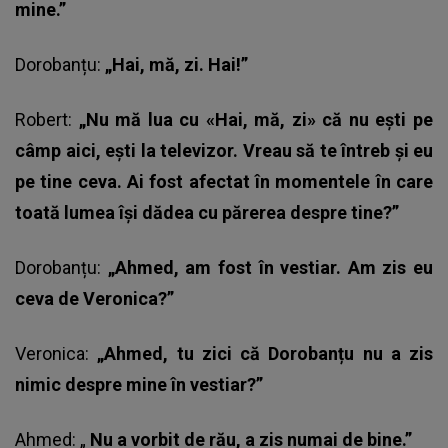
mine.”
Dorobanțu:
„Hai, mă, zi. Hai!”
Robert:
„Nu mă lua cu «Hai, mă, zi» că nu ești pe
câmp aici, ești la televizor. Vreau să te întreb și eu
pe tine ceva. Ai fost afectat în momentele în care
toată lumea își dădea cu părerea despre tine?”
Dorobanțu:
„Ahmed, am fost în vestiar. Am zis eu
ceva de Veronica?”
Veronica:
„Ahmed, tu zici că Dorobanțu nu a zis
nimic despre mine în vestiar?”
Ahmed: „
Nu a vorbit de rău, a zis numai de bine.”