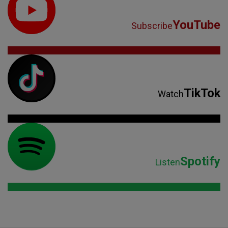
YouTube
Subscribe
TikTok
Watch
Spotify
Listen