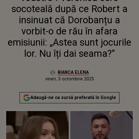
ÎN AFARA EMISIUNII: „ASTEA
socoteală după ce Robert a
SUNT JOCURILE LOR. NU ÎȚI DAI
SEAMA?”
insinuat că Dorobanțu a
vorbit-o de rău în afara
emisiunii: „Astea sunt jocurile
lor. Nu îți dai seama?”
Autor:
BIANCA ELENA
Publicat:
vineri, 3 octombrie 2025
Adaugă-ne ca sursă preferată în Google