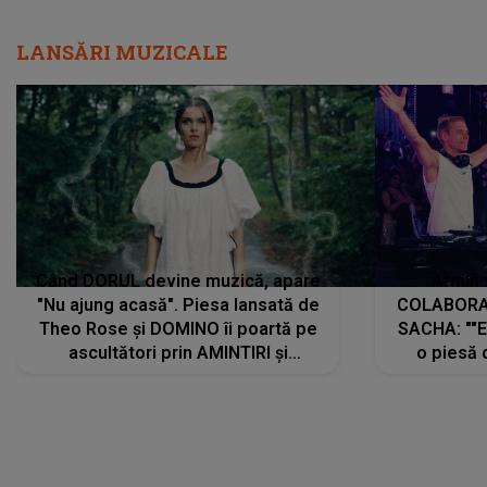
LANSĂRI MUZICALE
Când DORUL devine muzică, apare
Armin 
"Nu ajung acasă". Piesa lansată de
COLABORAR
Theo Rose și DOMINO îi poartă pe
SACHA: ""E
ascultători prin AMINTIRI și
o piesă 
REGĂSIRI, iar drumul emoțiilor
imediat pre
trece prin sufletul publicului:
cu mine șt
"Pentru toți cei care au plecat
păstrăm do
departe ca să le fie mai bine"