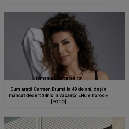
tvmania.libertatea.ro
Cum arată Carmen Brumă la 49 de ani, deși a
mâncat desert zilnic în vacanță: «Nu e noroc!»
[FOTO]