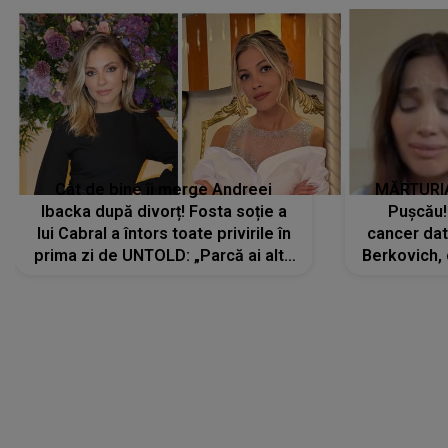
Cât de bine îi merge Andreei
MĂRTURIA
Ibacka după divorț! Fosta soție a
Pușcău!
lui Cabral a întors toate privirile în
cancer dato
prima zi de UNTOLD: „Parcă ai altă
Berkovich, 
strălucire, emani putere,
accident ru
încredere, siguranță...”
Dacă nu 