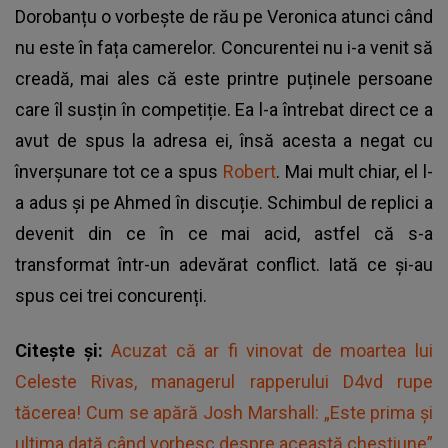
Dorobanțu o vorbește de rău pe Veronica atunci când
nu este în fața camerelor. Concurentei nu i-a venit să
creadă, mai ales că este printre puținele persoane
care îl susțin în competiție. Ea l-a întrebat direct ce a
avut de spus la adresa ei, însă acesta a negat cu
înverșunare tot ce a spus
Robert
. Mai mult chiar, el l-
a adus și pe Ahmed în discuție. Schimbul de replici a
devenit din ce în ce mai acid, astfel că s-a
transformat într-un adevărat conflict. Iată ce și-au
spus cei trei concurenți.
Citește și:
Acuzat că ar fi vinovat de moartea lui
Celeste Rivas, managerul rapperului D4vd rupe
tăcerea! Cum se apără Josh Marshall: „Este prima și
ultima dată când vorbesc despre această chestiune”