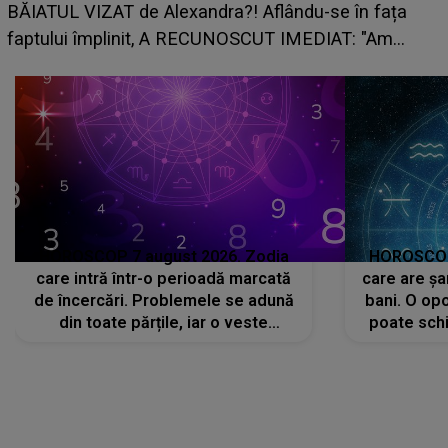
BĂIATUL VIZAT de Alexandra?! Aflându-se în fața
faptului împlinit, A RECUNOSCUT IMEDIAT: "Am
avut..."
HOROSCOP 7 august 2026. Zodia
HOROSCOP 
care intră într-o perioadă marcată
care are șa
de încercări. Problemele se adună
bani. O opo
din toate părțile, iar o veste
poate schi
neașteptată îi dă planurile peste
la
cap