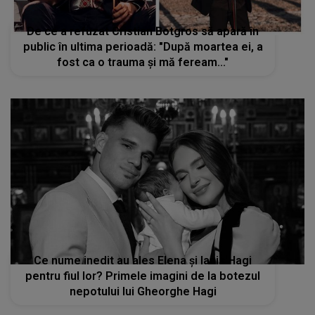
De ce a refuzat Cristian Botgros să apară în
public în ultima perioadă: "După moartea ei, a
fost ca o trauma și mă feream..."
Ce nume inedit au ales Elena și Ianis Hagi
pentru fiul lor? Primele imagini de la botezul
nepotului lui Gheorghe Hagi