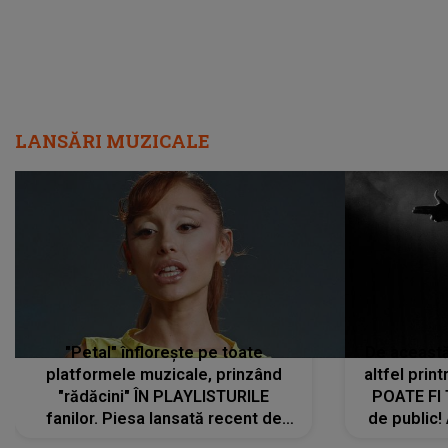
LANSĂRI MUZICALE
"Petal" înflorește pe toate
De această 
platformele muzicale, prinzând
altfel prin
"rădăcini" ÎN PLAYLISTURILE
POATE FI
fanilor. Piesa lansată recent de
de public!
Ariana Grande îi face pe
a lansat V