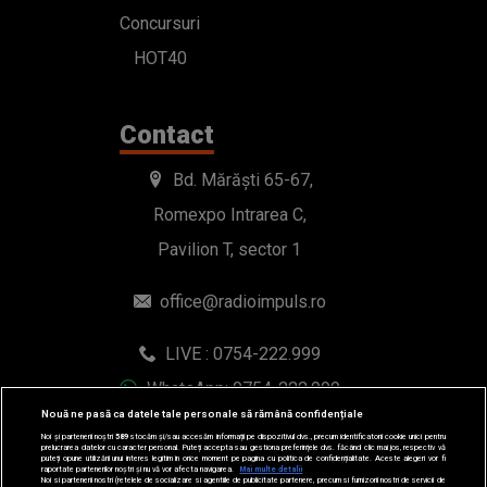
Concursuri
HOT40
Contact
Bd. Mărăști 65-67,
Romexpo Intrarea C,
Pavilion T, sector 1
office@radioimpuls.ro
LIVE : 0754-222.999
WhatsApp: 0754-222.999
Nouă ne pasă ca datele tale personale să rămână confidențiale
Noi și partenerii noștri
589
stocăm și/sau accesăm informații pe dispozitivul dvs., precum identificatorii cookie unici pentru
prelucrarea datelor cu caracter personal. Puteți accepta sau gestiona preferințele dvs. făcând clic mai jos, respectiv vă
puteți opune utilizării unui interes legitim în orice moment pe pagina cu politica de confidențialitate. Aceste alegeri vor fi
raportate partenerilor noștri și nu vă vor afecta navigarea.
Mai multe detalii
Noi si partenerii nostri (retelele de socializare si agentiile de publicitate partenere, precum si furnizorii nostri de servicii de