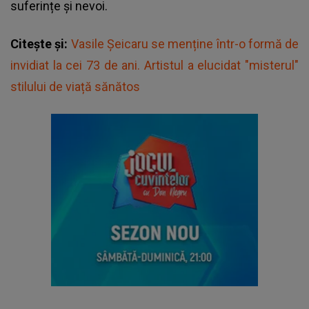
suferințe și nevoi.
Citește și:
Vasile Șeicaru se menține într-o formă de
invidiat la cei 73 de ani. Artistul a elucidat "misterul"
stilului de viață sănătos