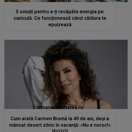
femeia.ro
5 soluții pentru a-ți recăpăta energia pe
caniculă. Ce funcționează când căldura te
epuizează
tvmania.libertatea.ro
Cum arată Carmen Brumă la 49 de ani, deși a
mâncat desert zilnic în vacanță: «Nu e noroc!»
[FOTO]