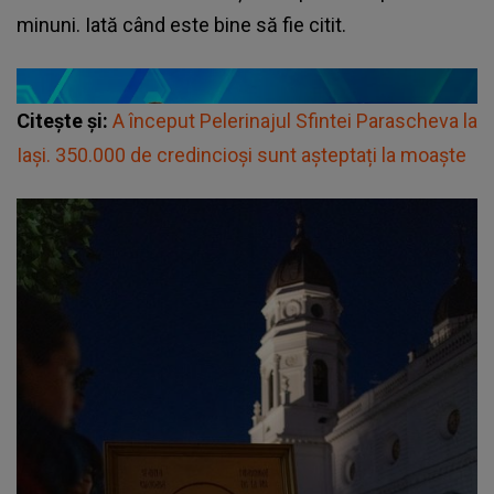
minuni. Iată când este bine să fie citit.
Citește și:
A început Pelerinajul Sfintei Parascheva la
Iaşi. 350.000 de credincioşi sunt așteptați la moaşte