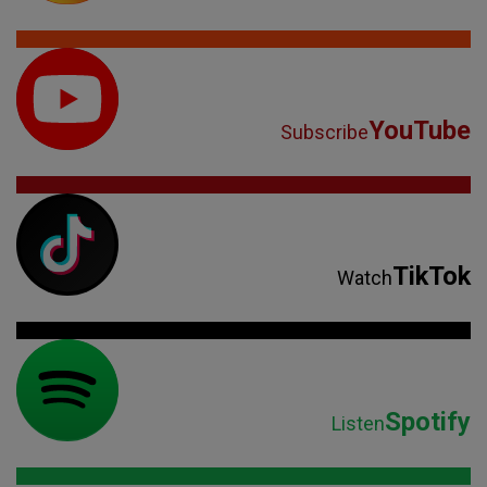
YouTube
Subscribe
TikTok
Watch
Spotify
Listen