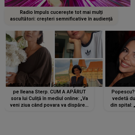
Radio Impuls cucerește tot mai mulți
ascultători: creșteri semnificative în audiență
MESAJUL care a făcut-o să plângă
CE SE Î
pe Ileana Sterp. CUM A APĂRUT
Popescu?
sora lui Culiță în mediul online: „Va
vedetă du
veni ziua când povara va dispărea,
din spital:
iar lacrimile...”