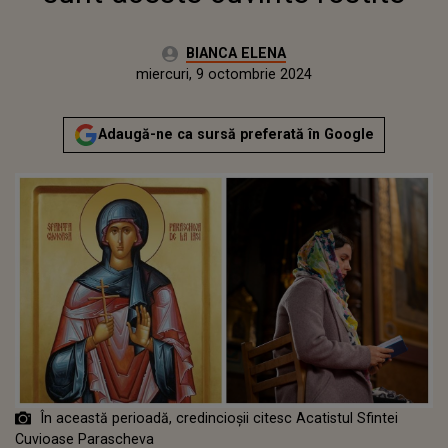
Autor:
BIANCA ELENA
Publicat:
miercuri, 9 octombrie 2024
Actualizat:
miercuri, 9 octombrie 2024
Adaugă-ne ca sursă preferată în Google
În această perioadă, credincioșii citesc Acatistul Sfintei
Cuvioase Parascheva