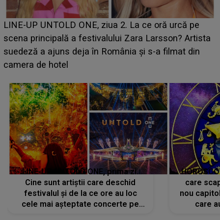
Ce a dezvăluit noua concurentă din "Casa Iubirii" l-a
luat prin surprindere pe Emanuel. CINE ESTE
BĂIATUL VIZAT de Alexandra?! Aflându-se în fața
faptului împlinit, A RECUNOSCUT IMEDIAT: "Am
avut..."
LINE-UP UNTOLD ONE, prima zi.
HOROSCOP 
Cine sunt artiștii care deschid
care scap
festivalul și de la ce ore au loc
nou capitol
cele mai așteptate concerte pe
care a
scena principală?
perioadă 