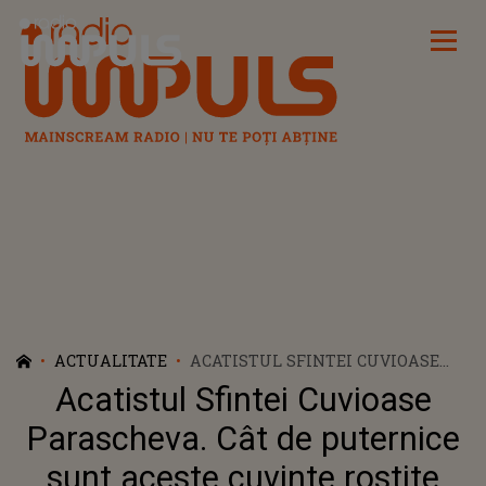
Radio Impuls
ACTUALITATE
ACATISTUL SFINTEI CUVIOASE
PARASCHEVA. CÂT DE PUTERNICE
Acatistul Sfintei Cuvioase
SUNT ACESTE CUVINTE ROSTITE
Parascheva. Cât de puternice
sunt aceste cuvinte rostite