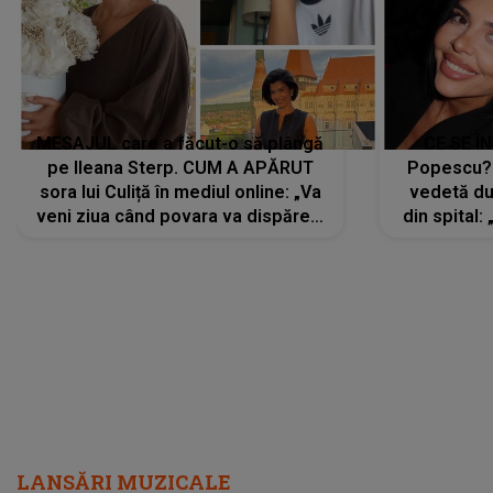
MESAJUL care a făcut-o să plângă
CE SE Î
pe Ileana Sterp. CUM A APĂRUT
Popescu?
sora lui Culiță în mediul online: „Va
vedetă du
veni ziua când povara va dispărea,
din spital:
iar lacrimile...”
LANSĂRI MUZICALE