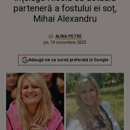
parteneră a fostului ei soț,
Mihai Alexandru
Autor:
ALINA PETRE
Publicat:
joi, 19 octombrie 2023
Actualizat:
joi, 19 octombrie 2023
Adaugă-ne ca sursă preferată în Google