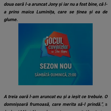
doua oară l-a aruncat Jony și iar nu a fost bine, că l-
a prins maica Luminița, care se ținea și ea de
glume.
A treia oară l-am aruncat eu și a ieșit ce trebuie. O
domnișoară frumoasă, care merita să-l prindă.”
, a