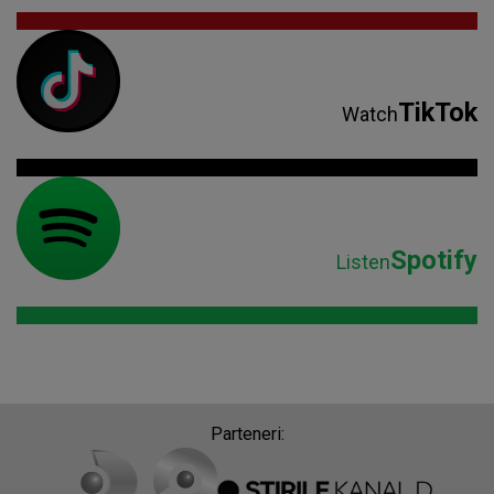
TikTok
Watch
Spotify
Listen
Parteneri: