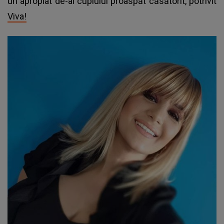
un apropiat de-al cuplului proaspăt căsătorit, potrivit
Viva!