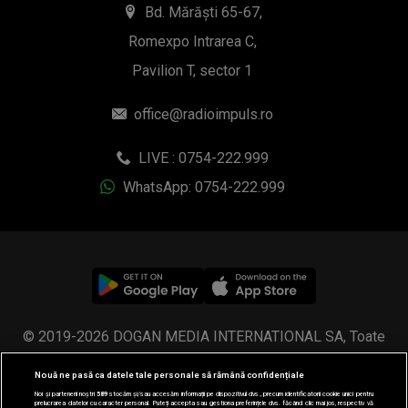
Bd. Mărăști 65-67,
Romexpo Intrarea C,
Pavilion T, sector 1
office@radioimpuls.ro
LIVE : 0754-222.999
WhatsApp: 0754-222.999
© 2019-2026 DOGAN MEDIA INTERNATIONAL SA, Toate
drepturile rezervate.
Nouă ne pasă ca datele tale personale să rămână confidențiale
Noi și partenerii noștri
589
stocăm și/sau accesăm informații pe dispozitivul dvs., precum identificatorii cookie unici pentru
prelucrarea datelor cu caracter personal. Puteți accepta sau gestiona preferințele dvs. făcând clic mai jos, respectiv vă