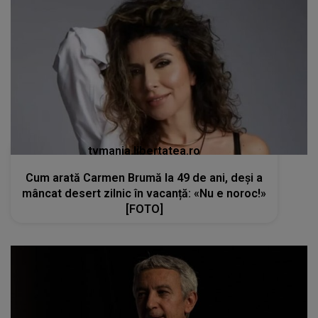
tvmania.libertatea.ro
Cum arată Carmen Brumă la 49 de ani, deși a
mâncat desert zilnic în vacanță: «Nu e noroc!»
[FOTO]