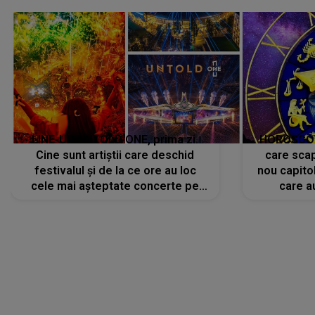
avut..."
LINE-UP UNTOLD ONE, prima zi.
HOROSCOP 
Cine sunt artiștii care deschid
care scap
festivalul și de la ce ore au loc
nou capitol
cele mai așteptate concerte pe
care a
scena principală?
perioadă 