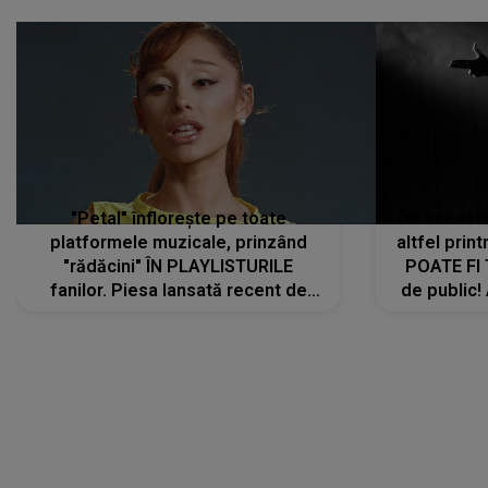
"Petal" înflorește pe toate
De această 
platformele muzicale, prinzând
altfel prin
"rădăcini" ÎN PLAYLISTURILE
POATE FI
fanilor. Piesa lansată recent de
de public!
Ariana Grande îi face pe
a lansat V
ascultători SĂ O ASCULTE PE
REPEAT