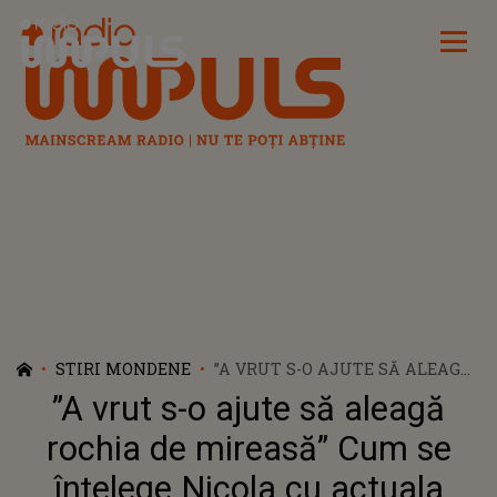
Radio Impuls
STIRI MONDENE
”A VRUT S-O AJUTE SĂ ALEAGĂ
ROCHIA DE MIREASĂ” CUM SE
”A vrut s-o ajute să aleagă
ÎNȚELEGE NICOLA CU ACTUALA
PARTENERĂ A FOSTULUI EI SOȚ,
rochia de mireasă” Cum se
MIHAI ALEXANDRU
înțelege Nicola cu actuala