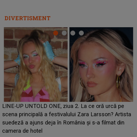
DIVERTISMENT
Ce a dezvăluit noua concurentă din "Casa Iubirii" l-a
luat prin surprindere pe Emanuel. CINE ESTE
BĂIATUL VIZAT de Alexandra?! Aflându-se în fața
faptului împlinit, A RECUNOSCUT IMEDIAT: "Am