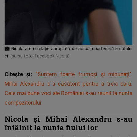
Nicola are o relație apropiată de actuala parteneră a soțului
ei
(sursa foto: Facebook Nicola)
Citește și:
"Suntem foarte frumoși și minunați".
Mihai Alexandru s-a căsătorit pentru a treia oară.
Cele mai bune voci ale României s-au reunit la nunta
compozitorului
Nicola și Mihai Alexandru s-au
întâlnit la nunta fiului lor