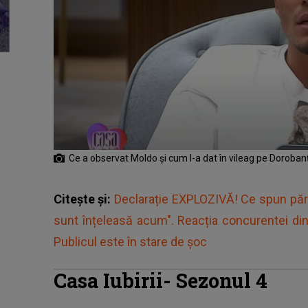
Ce a observat Moldo și cum l-a dat în vileag pe Doroban
Citește și:
Declarație EXPLOZIVĂ! Ce spun pări
sunt înțeleasă acum". Reacția concurentei din 
Publicul este în stare de șoc
Casa Iubirii- Sezonul 4