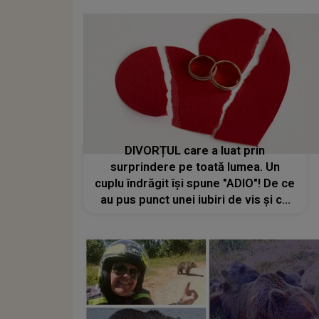
DIVORȚUL care a luat prin
surprindere pe toată lumea. Un
cuplu îndrăgit își spune "ADIO"! De ce
au pus punct unei iubiri de vis și ce
se ascundea în spatele zâmbetelor
lor: "Nu mi-aș spăla niciodată rufele
în public"