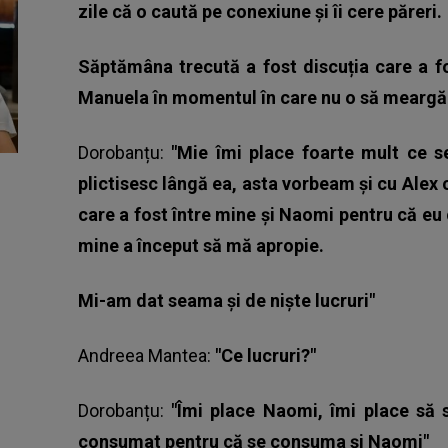
zile că o caută pe conexiune și îi cere păreri.
Săptămâna trecută a fost discuția care a fo
Manuela în momentul în care nu o să meargă
Dorobanțu:
"Mie îmi place foarte mult ce 
plictisesc lângă ea, asta vorbeam și cu Alex
care a fost între mine și Naomi pentru că eu 
mine a început să mă apropie.
Mi-am dat seama și de niște lucruri"
Andreea Mantea:
"Ce lucruri?"
Dorobanțu:
"Îmi place Naomi, îmi place să 
consumat pentru că se consuma și Naomi"