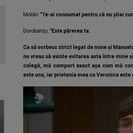
Moldo:
"Te-ai consumat pentru că nu știai c
Dorobanțu
:
"Este părerea ta.
Ca să vorbesc strict legat de mine și Manue
nu vreau să existe evitarea asta între mine 
colegă, mă comport exact așa cum mă com
este una, iar prietenia mea cu Veronica este a