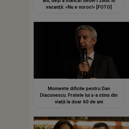
ani, deși a mâncat desert zilnic în
vacanță: «Nu e noroc!» [FOTO]
kanald2.ro
Momente dificile pentru Dan
Diaconescu. Fratele lui s-a stins din
viață la doar 60 de ani