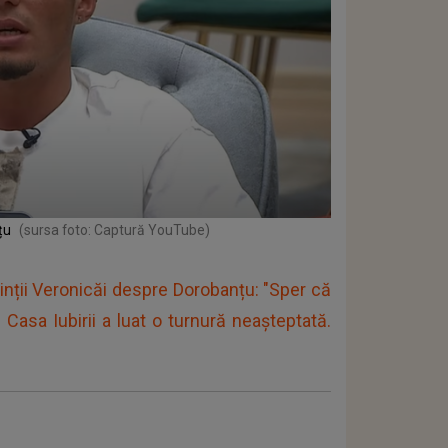
țu
(sursa foto: Captură YouTube)
nții Veronicăi despre Dorobanțu: "Sper că
Casa Iubirii a luat o turnură neașteptată.