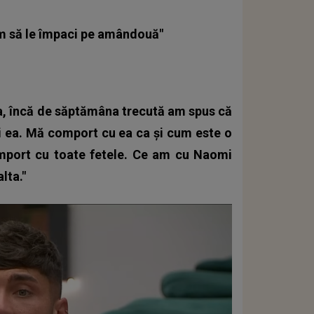
um să le împaci pe amândouă"
la, încă de săptămâna trecută am spus că
și ea. Mă comport cu ea ca și cum este o
port cu toate fetele. Ce am cu Naomi
lta."