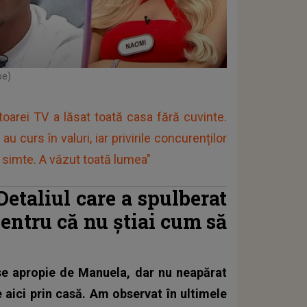
be)
toarei TV a lăsat toată casa fără cuvinte.
 curs în valuri, iar privirile concurenților
e simte. A văzut toată lumea"
etaliul care a spulberat
entru că nu știai cum să
 se apropie de Manuela, dar nu neapărat
 aici prin casă. Am observat în ultimele