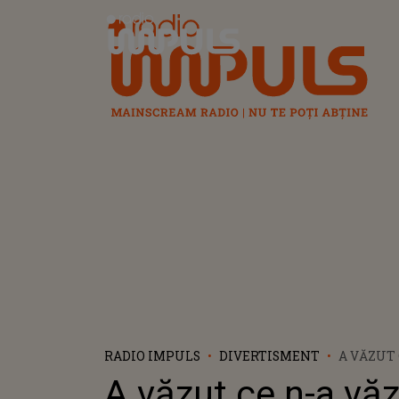
Radio Impuls
RADIO IMPULS
DIVERTISMENT
A VĂZUT 
NIMENI! 
A văzut ce n-a vă
MOLDO ȘI