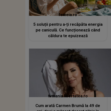
femeia.ro
5 soluții pentru a-ți recăpăta energia
pe caniculă. Ce funcționează când
căldura te epuizează
tvmania.libertatea.ro
Cum arată Carmen Brumă la 49 de