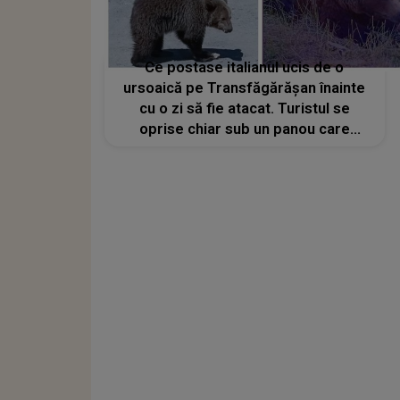
Ce postase italianul ucis de o
ursoaică pe Transfăgărășan înainte
cu o zi să fie atacat. Turistul se
oprise chiar sub un panou care
interzicea hrănirea animalelor