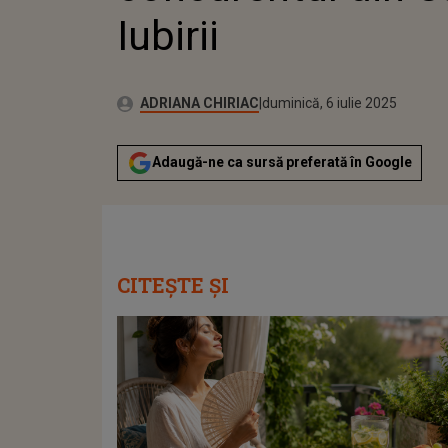
Iubirii
Publicat:
Autor:
duminică, 6 iulie 2025
Actualizat:
ADRIANA CHIRIAC
duminică, 6 iulie 2025
Adaugă-ne ca sursă preferată în Google
CITEȘTE ȘI