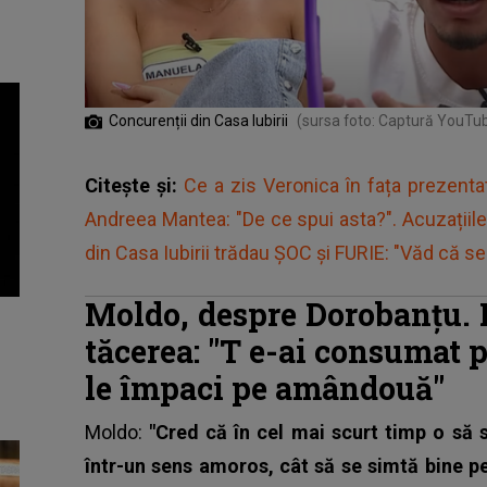
Concurenții din Casa Iubirii
(sursa foto: Captură YouTu
Citește și:
Ce a zis Veronica în fața prezenta
Andreea Mantea: "De ce spui asta?". Acuzațiile au
din Casa Iubirii trădau ȘOC și FURIE: "Văd că s
Moldo, despre Dorobanțu. D
tăcerea: "T
e-ai consumat p
le împaci pe amândouă"
Moldo
:
"Cred că în cel mai scurt timp o să
într-un sens amoros, cât să se simtă bine pe