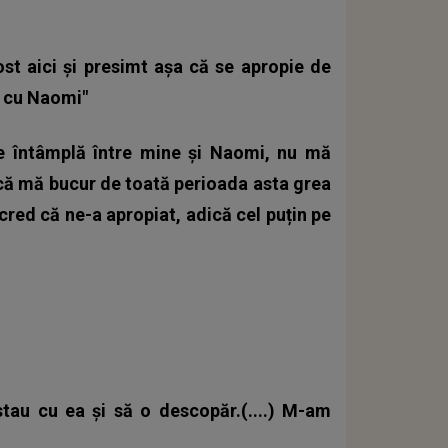
st aici și presimt așa că se apropie de
 cu Naomi"
se întâmplă între mine și Naomi, nu mă
 că mă bucur de toată perioada asta grea
cred că ne-a apropiat, adică cel puțin pe
stau cu ea și să o descopăr.(....) M-am