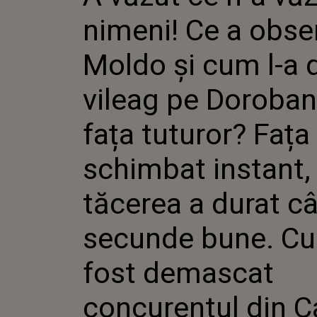
ÎN VILEA
nimeni! Ce a obse
DOROBAN
TUTUROR?
SCHIMBAT
Moldo și cum l-a d
TĂCEREA
CÂTEVA 
vileag pe Doroban
CUM A F
CONCURE
CASA IUB
fața tuturor? Fața 
schimbat instant, 
tăcerea a durat c
secunde bune. C
fost demascat
concurentul din C