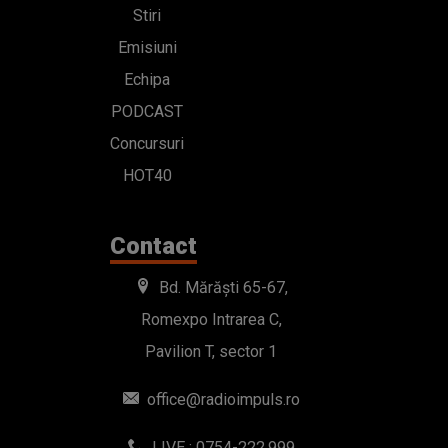
Stiri
Emisiuni
Echipa
PODCAST
Concursuri
HOT40
Contact
Bd. Mărăști 65-67,
Romexpo Intrarea C,
Pavilion T, sector 1
office@radioimpuls.ro
LIVE : 0754-222.999