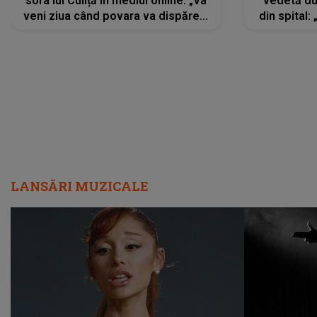
sora lui Culiță în mediul online: „Va
vedetă du
veni ziua când povara va dispărea,
din spital:
iar lacrimile...”
LANSĂRI MUZICALE