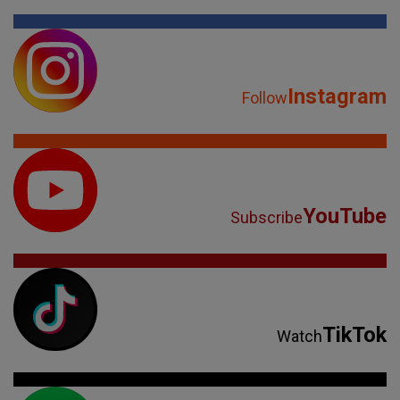
Instagram
Follow
YouTube
Subscribe
TikTok
Watch