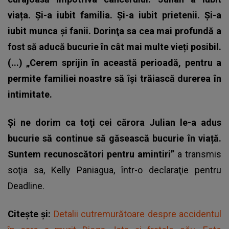
viața. Şi-a iubit familia. Şi-a iubit prietenii. Şi-a
iubit munca şi fanii. Dorinţa sa cea mai profundă a
fost să aducă bucurie în cât mai multe vieți posibil.
(...) „Cerem sprijin în această perioadă, pentru a
permite familiei noastre să îşi trăiască durerea în
intimitate.
Şi ne dorim ca toţi cei cărora Julian le-a adus
bucurie să continue să găsească bucurie în viață.
Suntem recunoscători pentru amintiri”
a transmis
soţia sa, Kelly Paniagua, într-o declaraţie pentru
Deadline.
Citește și:
Detalii cutremurătoare despre accidentul