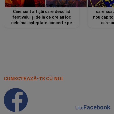
LINE-UP UNTOLD ONE, prima zi.
HOROSCOP 
Cine sunt artiștii care deschid
care scap
festivalul și de la ce ore au loc
nou capitol
cele mai așteptate concerte pe
care a
scena principală?
perioadă 
CONECTEAZĂ-TE CU NOI
Facebook
Like