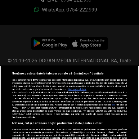
WhatsApp: 0754-222.999
© 2019-2026 DOGAN MEDIA INTERNATIONAL SA, Toate
drepturile rezervate.
Nouă ne pasă ca datele tale personale să rămână confidențiale
Noi și partenerii noștri
589
stocăm și/sau accesăm informații pe dispozitivul dvs., precum identificatorii cookie unici pentru
prelucrarea datelor cu caracter personal. Puteți accepta sau gestiona preferințele dvs. făcând clic mai jos, respectiv vă
puteți opune utilizării unui interes legitim în orice moment pe pagina cu politica de confidențialitate. Aceste alegeri vor fi
raportate partenerilor noștri și nu vă vor afecta navigarea.
Mai multe detalii
Noi si partenerii nostri (retelele de socializare si agentiile de publicitate partenere, precum si furnizorii nostri de servicii de
date analitice) prelucram date pentru a permite website-ului sa functioneze, pentru a personaliza continutul si anunturile
publicitare afisate in functie de interesele si/sau profilul dvs., pentru a va oferi functionalitati aferente retelelor de
socializare si pentru a analiza traficul pe website. Beneficiati de drepturile prevazute de art. 15-22 din GDPR in legatura
cu prelucrarea datelor cu caracter personal. Aceste drepturi pot fi exercitate prin modalitatea indicata
aici
. Prin click pe
“ACCEPT TOATE”, acceptati folosirea tuturor Tehnologiilor de tip Cookie, care implica inclusiv acceptul dvs. cu privire la
stocarea/accesarea informatiilor de catre Vendor-ii cu care colaboram. Prin click pe “VREAU SA MODIFIC SETARILE
INDIVIDUAL” puteti schimba preferintele in mod individual, mai putin cele legate de cookie strict necesare pentru
functionarea website-ului.
Atât noi, cât și partenerii noștri prelucrăm datele pentru a oferi:
Stocarea și/sau accesarea informațiilor de pe un dispozitiv. Măsurarea performanței reclamelor. Utilizarea profilurilor
pentru selectarea conținutului personalizat. Dezvoltarea și îmbunătățirea serviciilor. Crearea profilurilor de conținut
personalizat. Utilizarea profilurilor pentru selectarea publicității personalizate. Crearea profilurilor pentru publicitate
personalizată. Măsurarea performanței conținutului. Înțelegerea publicului prin statistici sau combinații de date din surse