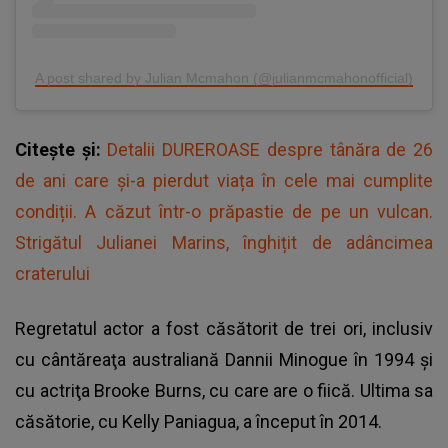
A post shared by Julian Mcmahon (@julianmcmahonofficial)
Citește și:
Detalii DUREROASE despre tânăra de 26
de ani care și-a pierdut viața în cele mai cumplite
condiții. A căzut într-o prăpastie de pe un vulcan.
Strigătul Julianei Marins, înghițit de adâncimea
craterului
Regretatul actor a fost căsătorit de trei ori, inclusiv
cu cântăreaţa australiană Dannii Minogue în 1994 şi
cu actriţa Brooke Burns, cu care are o fiică. Ultima sa
căsătorie, cu Kelly Paniagua, a început în 2014.