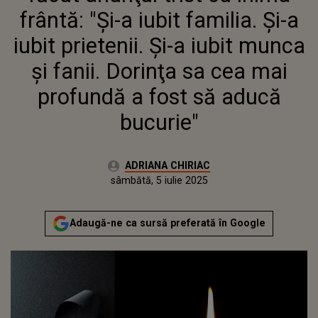
DORINŢA SA CEA MAI PROFUNDĂ
frântă: "Şi-a iubit familia. Şi-a
A FOST SĂ ADUCĂ BUCURIE"
iubit prietenii. Şi-a iubit munca
şi fanii. Dorinţa sa cea mai
profundă a fost să aducă
bucurie"
Autor:
ADRIANA CHIRIAC
Publicat:
sâmbătă, 5 iulie 2025
Adaugă-ne ca sursă preferată în Google