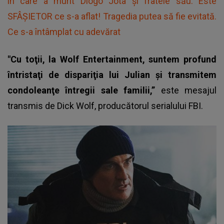
în care a murit Diogo Jota și fratele său. Este
SFÂȘIETOR ce s-a aflat! Tragedia putea să fie evitată.
Ce s-a întâmplat cu adevărat
"Cu toţii, la Wolf Entertainment, suntem profund
întristaţi de dispariţia lui Julian şi transmitem
condoleanţe întregii sale familii,”
este mesajul
transmis de Dick Wolf, producătorul serialului FBI.