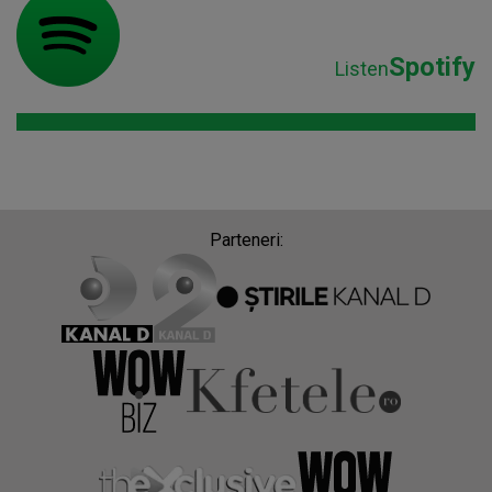
Spotify
Listen
Parteneri: