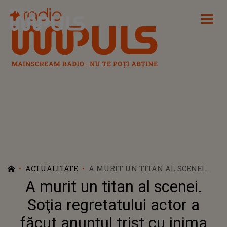
Radio Impuls
ACTUALITATE
A MURIT UN TITAN AL SCENEI.
SOŢIA REGRETATULUI ACTOR A
A murit un titan al scenei.
FĂCUT ANUNŢUL TRIST CU
INIMA FRÂNTĂ: "ŞI-A IUBIT
Soţia regretatului actor a
FAMILIA. ŞI-A IUBIT PRIETENII. ŞI-
făcut anunţul trist cu inima
A IUBIT MUNCA ŞI FANII.