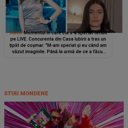
VIDEO
Momentul în care Lia s-a speriat teribil
pe LIVE. Concurenta din Casa Iubirii a tras un
țipăt de coșmar: "M-am speriat și eu când am
văzut imaginile. Până la urmă de ce a făcut
așa?". Ce s-a întâmplat în camera de hotel
STIRI MONDENE