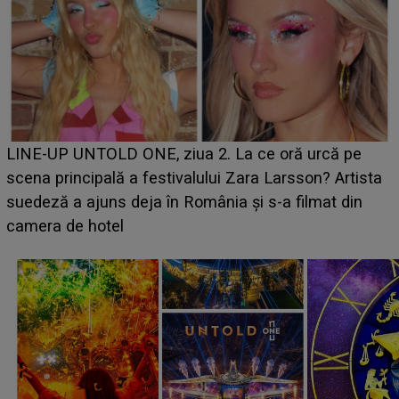
Ce a dezvăluit noua concurentă din "Casa Iubirii" l-a
luat prin surprindere pe Emanuel. CINE ESTE
BĂIATUL VIZAT de Alexandra?! Aflându-se în fața
faptului împlinit, A RECUNOSCUT IMEDIAT: "Am
avut..."