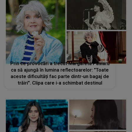
Prin ce provocări a trecut Margareta Pâslaru
ca să ajungă în lumina reflectoarelor: "Toate
aceste dificultăți fac parte dintr-un bagaj de
trăiri". Clipa care i-a schimbat destinul