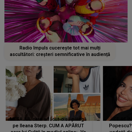
Radio Impuls cucerește tot mai mulți
ascultători: creșteri semnificative în audiență
MESAJUL care a făcut-o să plângă
CE SE Î
pe Ileana Sterp. CUM A APĂRUT
Popescu?