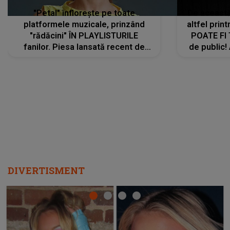
"Petal" înflorește pe toate
De această 
platformele muzicale, prinzând
altfel prin
"rădăcini" ÎN PLAYLISTURILE
POATE FI
fanilor. Piesa lansată recent de
de public!
Ariana Grande îi face pe
a lansat V
ascultători SĂ O ASCULTE PE
REPEAT
DIVERTISMENT