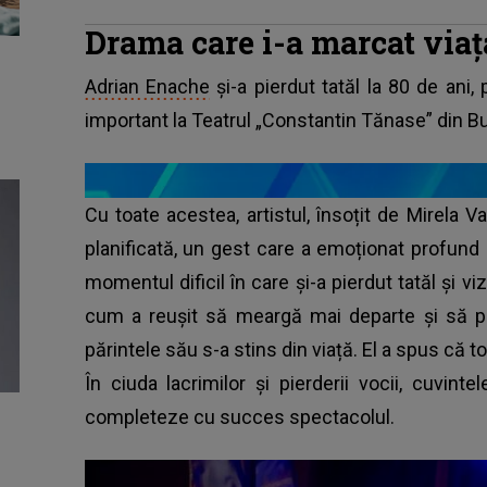
Drama care i-a marcat viaț
Adrian Enache
și-a pierdut tatăl la 80 de ani,
important la Teatrul „Constantin Tănase” din Bu
Cu toate acestea, artistul, însoțit de Mirela 
planificată, un gest care a emoționat profund pu
momentul dificil în care și-a pierdut tatăl și vi
cum a reușit să meargă mai departe și să p
părintele său s-a stins din viață. El a spus că to
În ciuda lacrimilor și pierderii vocii, cuvinte
completeze cu succes spectacolul.