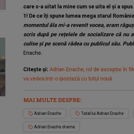
care s-a uitat la mine cum se uita el și a spu
1! De ce îți spune lumea mega starul Românie
momentul ăla mi-a revenit vocea, eram răgușit
scris după pe rețelele de socializare că nu 
culise și pe scenă râdea cu publicul său. Publ
Enache.
Citește și:
Adrian Enache, rol de excepție în fi
va vedea într-o ipostază cu totul nouă
MAI MULTE DESPRE:
Adrian Enache
Tatal lui Adrian Enache
Adrian Enache drama