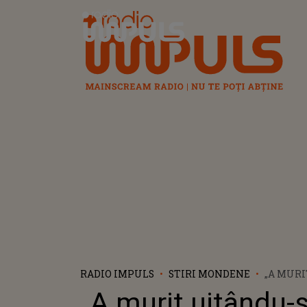
Radio Impuls
RADIO IMPULS
STIRI MONDENE
„A MURI
LA EMIS
„A murit uitându-s
DRAMA C