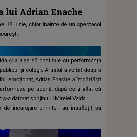
a lui Adrian Enache
 pe 18 iunie, chiar înainte de un spectacol
curești.
Vaida și a ales să continue cu performanța
blicul și colegii. Artistul a vorbit despre
zibil emoționat,
Adrian Enache
a împărtășit
erformeze pe scenă, după ce a aflat că
t s-a datorat sprijinului Mirelei Vaida.
le de încurajare primite l-au însuflețit să