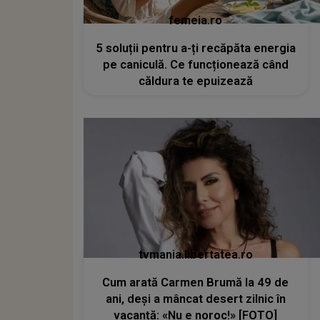
femeia.ro
5 soluții pentru a-ți recăpăta energia
pe caniculă. Ce funcționează când
căldura te epuizează
tvmania.libertatea.ro
Cum arată Carmen Brumă la 49 de
ani, deși a mâncat desert zilnic în
vacanță: «Nu e noroc!» [FOTO]