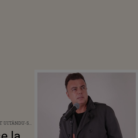
T UITÂNDU-SE
IUNEA MEA”
e la
ARE I-A