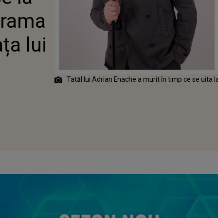
VIAȚA LUI
Drama
 ENACHE
ța lui
Tatăl lui Adrian Enache a murit în timp ce se uita la