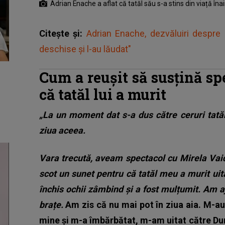
Adrian Enache a aflat că tatăl său s-a stins din viață în
Citește și:
Adrian Enache, dezvăluiri despre c
deschise și l-au lăudat"
Cum a reușit să susțină sp
că tatăl lui a murit
„La un moment dat s-a dus către ceruri tată
ziua aceea.
Vara trecută, aveam spectacol cu Mirela Vaid
scot un sunet pentru că tatăl meu a murit ui
închis ochii zâmbind și a fost mulțumit. Am a
brațe.
Am zis că nu mai pot în ziua aia. M-au 
mine și m-a îmbărbătat, m-am uitat către Du