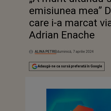
MARCAT 
emisiunea mea” 
ADRIAN
care i-a marcat via
Adrian Enache
Publicat:
Autor:
duminică, 7 aprilie 2024
Actualizat:
ALINA PETRE
duminică, 7 aprilie 2024
Adaugă-ne ca sursă preferată în Google