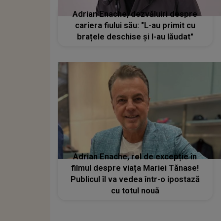
Adrian Enache, dezvăluiri despre
cariera fiului său: "L-au primit cu
brațele deschise și l-au lăudat"
Adrian Enache, rol de excepție în
filmul despre viața Mariei Tănase!
Publicul îl va vedea într-o ipostază
cu totul nouă