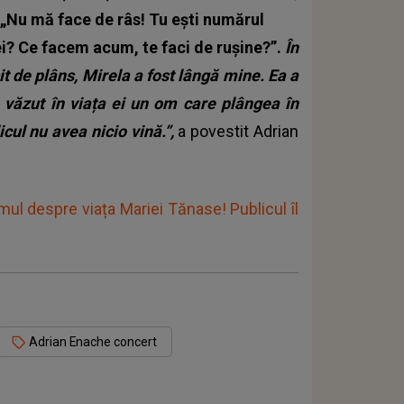
s „Nu mă face de râs! Tu ești numărul
i? Ce facem acum, te faci de rușine?”.
În
 de plâns, Mirela a fost lângă mine. Ea a
a văzut în viața ei un om care plângea în
icul nu avea nicio vină.”,
a povestit Adrian
lmul despre viața Mariei Tănase! Publicul îl
Adrian Enache concert