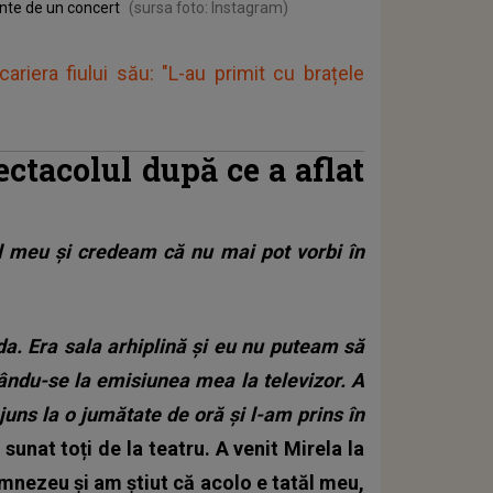
ainte de un concert
(sursa foto: Instagram)
ariera fiului său: "L-au primit cu brațele
ectacolul după ce a aflat
l meu și credeam că nu mai pot vorbi în
a. Era sala arhiplină și eu nu puteam să
tându-se la emisiunea mea la televizor. A
juns la o jumătate de oră și l-am prins în
sunat toți de la teatru. A venit Mirela la
mnezeu și am știut că acolo e tatăl meu,