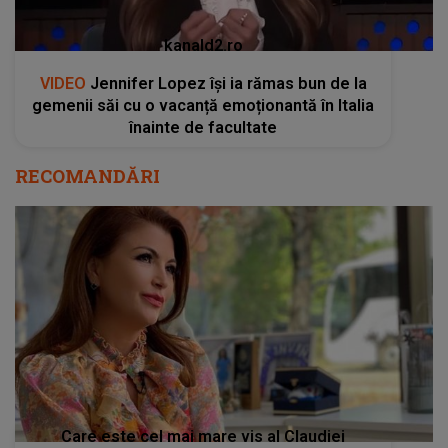
kanald2.ro
VIDEO
Jennifer Lopez își ia rămas bun de la
gemenii săi cu o vacanță emoționantă în Italia
înainte de facultate
RECOMANDĂRI
Care este cel mai mare vis al Claudiei