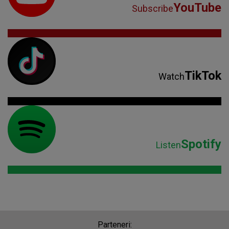
YouTube
Subscribe
TikTok
Watch
Spotify
Listen
Parteneri: