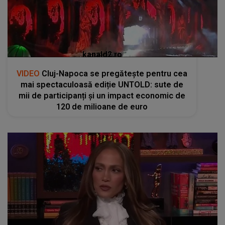
kanald2.ro
VIDEO
Cluj-Napoca se pregătește pentru cea
mai spectaculoasă ediție UNTOLD: sute de
mii de participanți și un impact economic de
120 de milioane de euro