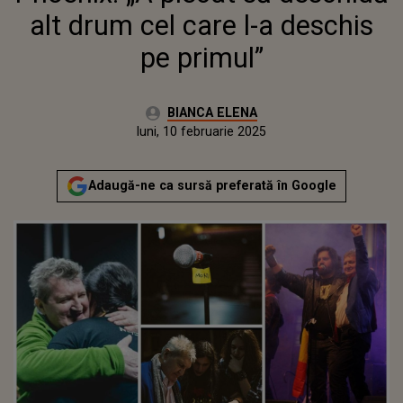
alt drum cel care l-a deschis
pe primul”
Autor:
BIANCA ELENA
Publicat:
sâmbătă, 10 februarie 2024
Actualizat:
luni, 10 februarie 2025
Adaugă-ne ca sursă preferată în Google