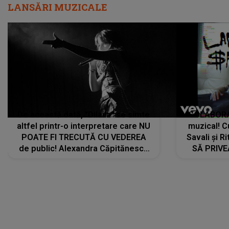
LANSĂRI MUZICALE
De această dată, "Dilaila" se simte
COLABORAR
altfel printr-o interpretare care NU
muzical! C
POATE FI TRECUTĂ CU VEDEREA
Savali și Ri
de public! Alexandra Căpitănescu
SĂ PRIV
a lansat VERSIUNEA LIVE a piesei