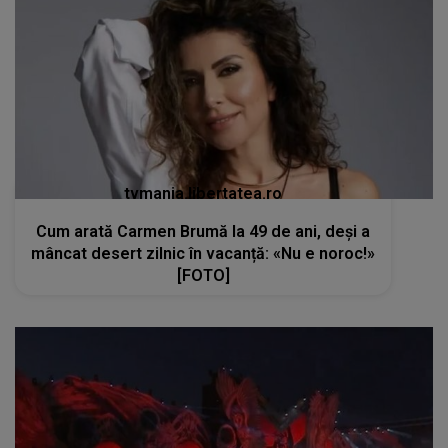
tvmania.libertatea.ro
Cum arată Carmen Brumă la 49 de ani, deși a
mâncat desert zilnic în vacanță: «Nu e noroc!»
[FOTO]