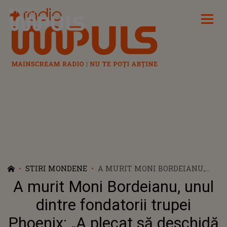
Radio Impuls
STIRI MONDENE
A MURIT MONI BORDEIANU,
UNUL DINTRE FONDATORII
A murit Moni Bordeianu, unul
TRUPEI PHOENIX: „A PLECAT SĂ
DESCHIDĂ ALT DRUM CEL CARE
dintre fondatorii trupei
L-A DESCHIS PE PRIMUL”
Phoenix: „A plecat să deschidă