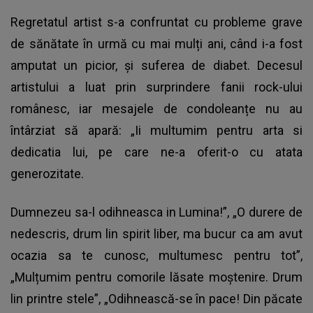
Regretatul artist s-a confruntat cu probleme grave
de sănătate în urmă cu mai mulți ani, când i-a fost
amputat un picior, și suferea de diabet. Decesul
artistului a luat prin surprindere fanii rock-ului
românesc, iar mesajele de condoleanțe nu au
întârziat să apară: „Ii multumim pentru arta si
dedicatia lui, pe care ne-a oferit-o cu atata
generozitate.
Dumnezeu sa-l odihneasca in Lumina!”, „O durere de
nedescris, drum lin spirit liber, ma bucur ca am avut
ocazia sa te cunosc, multumesc pentru tot”,
„Mulțumim pentru comorile lăsate moștenire. Drum
lin printre stele”, „Odihnească-se în pace! Din păcate