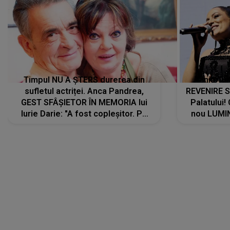
Timpul NU A ȘTERS durerea din
Tania Tu
sufletul actriței. Anca Pandrea,
REVENIRE 
GEST SFÂȘIETOR ÎN MEMORIA lui
Palatului!
Iurie Darie: "A fost copleșitor. Pe
nou LUMI
măsură ce trece timpul parcă..."
pentru a
cântece no
care abia 