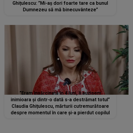
Ghițulescu: ”Mi-aș dori foarte tare ca bunul
Dumnezeu să mă binecuvânteze”
”Eram însărcinată în 4 luni, îi auzisem
inimioara și dintr-o dată s-a destrămat totul”
Claudia Ghițulescu, mărturii cutremurătoare
despre momentul în care și-a pierdut copilul