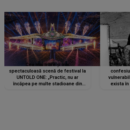
Cea mai mare și mai
Charli xc
spectaculoasă scenă de festival la
confesiu
UNTOLD ONE: „Practic, nu ar
vulnerabil
încăpea pe multe stadioane din
exista în
lume”. Evenimentul începe joi, 6
august 2026