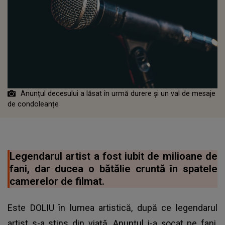
Anunțul decesului a lăsat în urmă durere și un val de mesaje
de condoleanțe
Legendarul artist a fost iubit de milioane de
fani, dar ducea o bătălie cruntă în spatele
camerelor de filmat.
Este DOLIU în lumea artistică, după ce legendarul
artist s-a stins din viață. Anunțul i-a șocat pe fani,