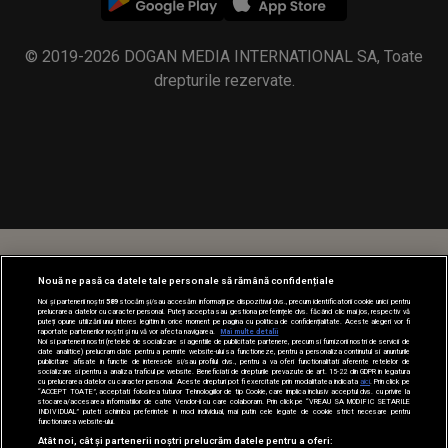
© 2019-2026 DOGAN MEDIA INTERNATIONAL SA, Toate
drepturile rezervate.
Nouă ne pasă ca datele tale personale să rămână confidențiale
Noi și partenerii noștri
589
stocăm și/sau accesăm informații pe dispozitivul dvs., precum identificatorii cookie unici pentru
prelucrarea datelor cu caracter personal. Puteți accepta sau gestiona preferințele dvs. făcând clic mai jos, respectiv vă
puteți opune utilizării unui interes legitim în orice moment pe pagina cu politica de confidențialitate. Aceste alegeri vor fi
raportate partenerilor noștri și nu vă vor afecta navigarea.
Mai multe detalii
Noi si partenerii nostri (retelele de socializare si agentiile de publicitate partenere, precum si furnizorii nostri de servicii de
date analitice) prelucram date pentru a permite website-ului sa functioneze, pentru a personaliza continutul si anunturile
publicitare afisate in functie de interesele si/sau profilul dvs., pentru a va oferi functionalitati aferente retelelor de
socializare si pentru a analiza traficul pe website. Beneficiati de drepturile prevazute de art. 15-22 din GDPR in legatura
cu prelucrarea datelor cu caracter personal. Aceste drepturi pot fi exercitate prin modalitatea indicata
aici
. Prin click pe
“ACCEPT TOATE”, acceptati folosirea tuturor Tehnologiilor de tip Cookie, care implica inclusiv acceptul dvs. cu privire la
stocarea/accesarea informatiilor de catre Vendor-ii cu care colaboram. Prin click pe “VREAU SA MODIFIC SETARILE
INDIVIDUAL” puteti schimba preferintele in mod individual, mai putin cele legate de cookie strict necesare pentru
functionarea website-ului.
Atât noi, cât și partenerii noștri prelucrăm datele pentru a oferi: