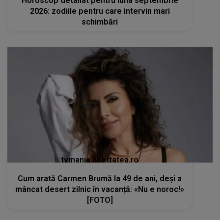
Horoscop detaliat pentru luna septembrie
2026: zodiile pentru care intervin mari
schimbări
tvmania.libertatea.ro
Cum arată Carmen Brumă la 49 de ani, deși a
mâncat desert zilnic în vacanță: «Nu e noroc!»
[FOTO]