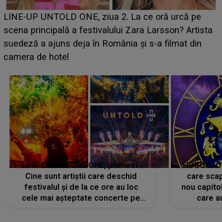
Ce a dezvăluit noua concurentă din "Casa Iubirii" l-a
luat prin surprindere pe Emanuel. CINE ESTE
BĂIATUL VIZAT de Alexandra?! Aflându-se în fața
faptului împlinit, A RECUNOSCUT IMEDIAT: "Am
avut..."
LINE-UP UNTOLD ONE, prima zi.
HOROSCOP 
Cine sunt artiștii care deschid
care scap
festivalul și de la ce ore au loc
nou capitol
cele mai așteptate concerte pe
care a
scena principală?
perioadă 