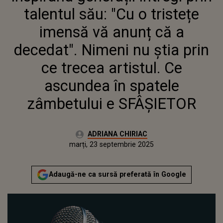
PRIN CE TRECEA ARTISTUL. CE
talentul său: "Cu o tristețe
ASCUNDEA ÎN SPATELE
ZÂMBETULUI E SFÂȘIETOR
imensă vă anunț că a
decedat". Nimeni nu știa prin
ce trecea artistul. Ce
ascundea în spatele
zâmbetului e SFÂȘIETOR
Autor:
ADRIANA CHIRIAC
Publicat:
marți, 23 septembrie 2025
Actualizat:
marți, 23 septembrie 2025
Adaugă-ne ca sursă preferată în Google