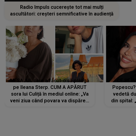
Radio Impuls cucerește tot mai mulți
ascultători: creșteri semnificative în audiență
MESAJUL care a făcut-o să plângă
CE SE Î
pe Ileana Sterp. CUM A APĂRUT
Popescu?
sora lui Culiță în mediul online: „Va
vedetă du
veni ziua când povara va dispărea,
din spital:
iar lacrimile...”