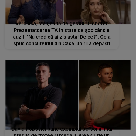
Veronica, stânjenită de gestul lui Andrei.
Prezentatoarea TV, în stare de șoc când a
auzit: "Nu cred că ai zis asta! De ce?". Ce a
spus concurentul din Casa Iubirii a depășit
orice așteptare. A scos la iveală DETALII care
nu fuseseră menționate public
David Popovici pune exemplul personal mai
presus de trofee și medalii. Vrea să fie un