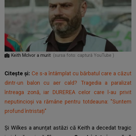
Keith McIvor a murit
(sursa foto: captură YouTube )
Citește și:
Ce s-a întâmplat cu bărbatul care a căzut
dintr-un balon cu aer cald? Tragedia a paralizat
întreaga zonă, iar DUREREA celor care l-au privit
neputincioși va rămâne pentru totdeauna: "Suntem
profund întristați"
Și Wilkes a anunțat astăzi că Keith a decedat tragic