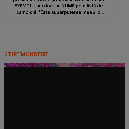
EXEMPLU, nu doar un NUME pe o listă de
campioni: "Este superputerea mea și o
folosesc în sens pozitiv și voi continua să
fac asta"
STIRI MONDENE