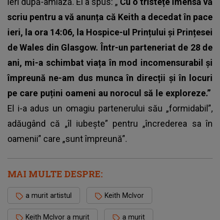
ieri după-amiază. El a spus: „
Cu o tristețe imensă vă
scriu pentru a vă anunța că Keith a decedat în pace
ieri, la ora 14:06, la Hospice-ul Prințului și Prințesei
de Wales din Glasgow. Într-un parteneriat de 28 de
ani, mi-a schimbat viața în mod incomensurabil și
împreună ne-am dus munca în direcții și în locuri
pe care puțini oameni au norocul să le exploreze.”
El i-a adus un omagiu partenerului său „formidabil”,
adăugând că „îl iubește” pentru „încrederea sa în
oamenii” care „sunt împreună”.
MAI MULTE DESPRE:
a murit artistul
Keith McIvor
Keith McIvor a murit
a murit