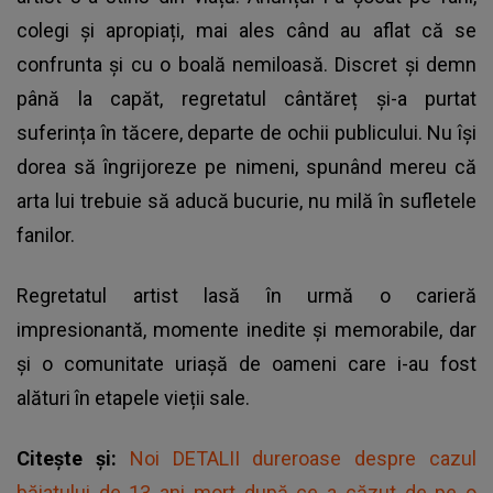
colegi și apropiați, mai ales când au aflat că se
confrunta și cu o boală nemiloasă. Discret și demn
până la capăt, regretatul cântăreț și-a purtat
suferința în tăcere, departe de ochii publicului. Nu își
dorea să îngrijoreze pe nimeni, spunând mereu că
arta lui trebuie să aducă bucurie, nu milă în sufletele
fanilor.
Regretatul artist lasă în urmă o carieră
impresionantă, momente inedite și memorabile, dar
și o comunitate uriașă de oameni care i-au fost
alături în etapele vieții sale.
Citește și:
Noi DETALII dureroase despre cazul
băiatului de 13 ani mort după ce a căzut de pe o