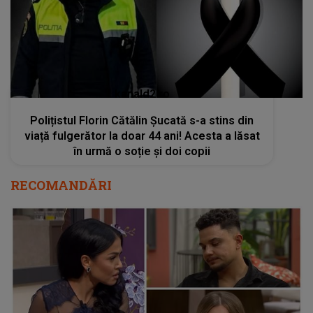
kanald2.ro
Polițistul Florin Cătălin Șucată s-a stins din
viață fulgerător la doar 44 ani! Acesta a lăsat
în urmă o soție și doi copii
RECOMANDĂRI