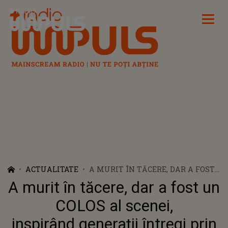
Radio Impuls
ACTUALITATE
A MURIT ÎN TĂCERE, DAR A FOST
UN COLOS AL SCENEI,
A murit în tăcere, dar a fost un
INSPIRÂND GENERAȚII ÎNTREGI
PRIN TALENTUL SĂU: "CU O
COLOS al scenei,
TRISTEȚE IMENSĂ VĂ ANUNȚ CĂ
inspirând generații întregi prin
A DECEDAT". NIMENI NU ȘTIA