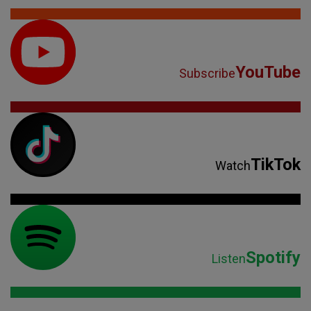
YouTube
Subscribe
TikTok
Watch
Spotify
Listen