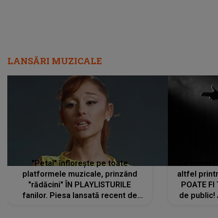
LANSĂRI MUZICALE
"Petal" înflorește pe toate
De această 
platformele muzicale, prinzând
altfel prin
"rădăcini" ÎN PLAYLISTURILE
POATE FI
fanilor. Piesa lansată recent de
de public!
Ariana Grande îi face pe
a lansat V
ascultători SĂ O ASCULTE PE