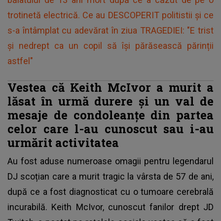
trotinetă electrică. Ce au DESCOPERIT politistii și ce
s-a întâmplat cu adevărat în ziua TRAGEDIEI: "E trist
și nedrept ca un copil să îşi părăsească părinții
astfel"
Vestea că Keith McIvor a murit a
lăsat în urmă durere și un val de
mesaje de condoleanțe din partea
celor care l-au cunoscut sau i-au
urmărit activitatea
Au fost aduse numeroase omagii pentru
legendarul
DJ scoțian care a murit tragic la vârsta de 57 de ani
,
după ce a fost diagnosticat cu o tumoare cerebrală
incurabilă. Keith McIvor, cunoscut fanilor drept JD