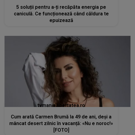
5 soluții pentru a-ți recăpăta energia pe
caniculă. Ce funcționează când căldura te
epuizează
tvmania.libertatea.ro
Cum arată Carmen Brumă la 49 de ani, deși a
mâncat desert zilnic în vacanță: «Nu e noroc!»
[FOTO]