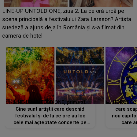
Ce a dezvăluit noua concurentă din "Casa Iubirii" l-a
luat prin surprindere pe Emanuel. CINE ESTE
BĂIATUL VIZAT de Alexandra?! Aflându-se în fața
faptului împlinit, A RECUNOSCUT IMEDIAT: "Am
avut..."
LINE-UP UNTOLD ONE, prima zi.
HOROSCOP 
Cine sunt artiștii care deschid
care scap
festivalul și de la ce ore au loc
nou capitol
cele mai așteptate concerte pe
care a
scena principală?
perioadă 