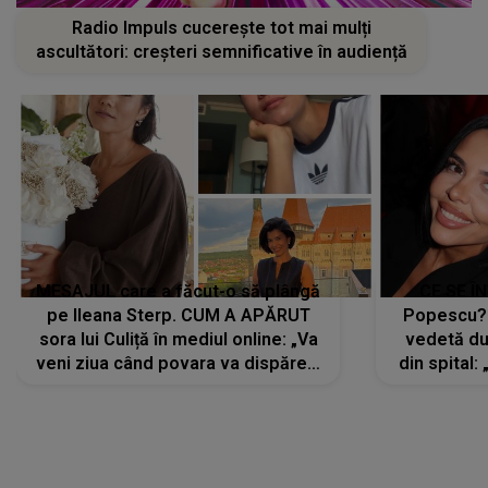
Radio Impuls cucerește tot mai mulți
ascultători: creșteri semnificative în audiență
MESAJUL care a făcut-o să plângă
CE SE Î
pe Ileana Sterp. CUM A APĂRUT
Popescu?
sora lui Culiță în mediul online: „Va
vedetă du
veni ziua când povara va dispărea,
din spital:
iar lacrimile...”