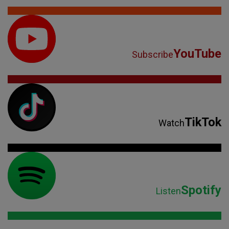
YouTube
Subscribe
TikTok
Watch
Spotify
Listen