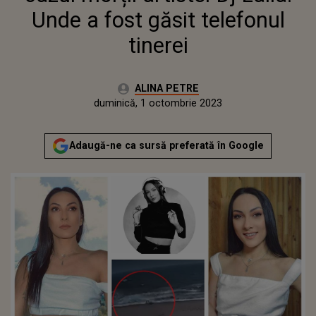
Unde a fost găsit telefonul
tinerei
Autor:
ALINA PETRE
Publicat:
duminică, 1 octombrie 2023
Actualizat:
duminică, 1 octombrie 2023
Adaugă-ne ca sursă preferată în Google