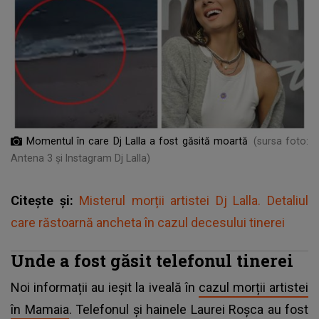
Momentul în care Dj Lalla a fost găsită moartă
(sursa foto:
Antena 3 și Instagram Dj Lalla)
Citește și:
Misterul morții artistei Dj Lalla. Detaliul
care răstoarnă ancheta în cazul decesului tinerei
Unde a fost găsit telefonul tinerei
Noi informații au ieșit la iveală în
cazul morții artistei
în Mamaia
. Telefonul și hainele Laurei Roșca au fost