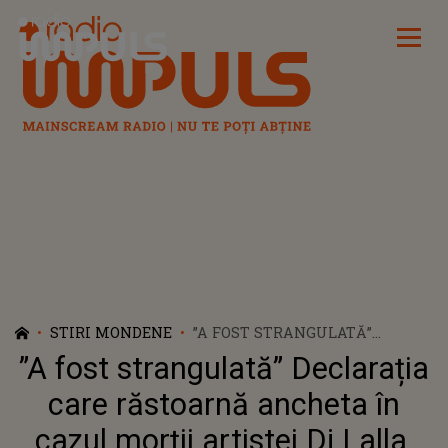
Radio Impuls
STIRI MONDENE
”A FOST STRANGULATĂ”
DECLARAȚIA CARE RĂSTOARNĂ
”A fost strangulată” Declarația
ANCHETA ÎN CAZUL MORȚII
ARTISTEI DJ LALLA. UNDE A
care răstoarnă ancheta în
FOST GĂSIT TELEFONUL
cazul morții artistei Dj Lalla.
TINEREI