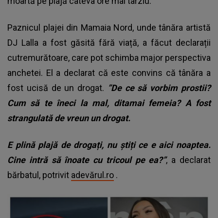
moartă pe plajă câteva ore mai târziu.
Paznicul plajei din Mamaia Nord, unde tânăra artistă
DJ Lalla a fost găsită fără viață, a făcut declarații
cutremurătoare, care pot schimba major perspectiva
anchetei. El a declarat că este convins că tânăra a
fost ucisă de un drogat.
”De ce să vorbim prostii?
Cum să te îneci la mal, ditamai femeia? A fost
strangulată de vreun un drogat.
E plină plajă de drogați, nu știți ce e aici noaptea.
Cine intră să înoate cu tricoul pe ea?”
, a declarat
bărbatul, potrivit
adevărul.ro
.