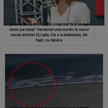
„N-ai cum să intri în apă noaptea fără să lași
nimic pe nisip” Verdictul unui medic în cazul
morții artistei Dj Lalla. Ce s-a întâmplat, de
fapt, cu tânăra