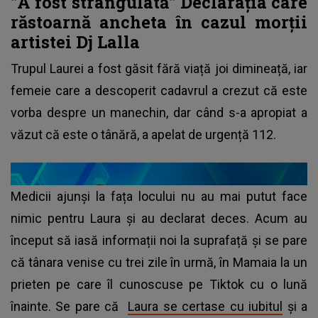
”A fost strangulată” Declarația care
răstoarnă ancheta în cazul morții
artistei Dj Lalla
Trupul Laurei a fost găsit fără viață joi dimineață, iar
femeie care a descoperit cadavrul a crezut că este
vorba despre un manechin, dar când s-a apropiat a
văzut că este o tânără, a apelat de urgență 112.
Medicii ajunși la fața locului nu au mai putut face
nimic pentru Laura și au declarat deces. Acum au
început să iasă informații noi la suprafață și se pare
că tânara venise cu trei zile în urmă, în Mamaia la un
prieten pe care îl cunoscuse pe Tiktok cu o lună
înainte. Se pare că
Laura se certase cu iubitul
și a