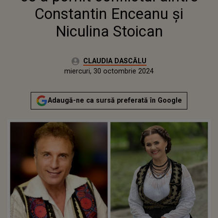
Constantin Enceanu și
Niculina Stoican
Autor:
CLAUDIA DASCĂLU
Publicat:
luni, 30 octombrie 2023
Actualizat:
miercuri, 30 octombrie 2024
Adaugă-ne ca sursă preferată în Google