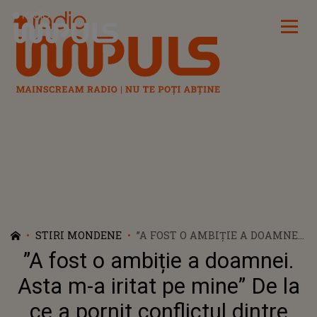
Radio Impuls
STIRI MONDENE
”A FOST O AMBIȚIE A DOAMNEI.
ASTA M-A IRITAT PE MINE” DE
”A fost o ambiție a doamnei.
LA CE A PORNIT CONFLICTUL
DINTRE CONSTANTIN ENCEANU
Asta m-a iritat pe mine” De la
ȘI NICULINA STOICAN
ce a pornit conflictul dintre