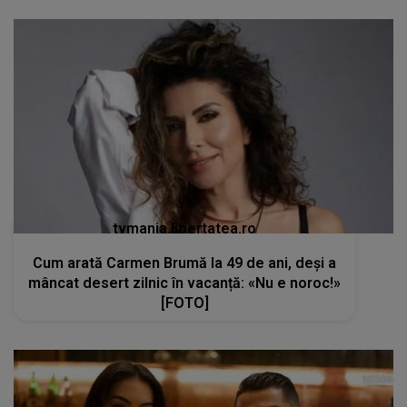
tvmania.libertatea.ro
Cum arată Carmen Brumă la 49 de ani, deși a
mâncat desert zilnic în vacanță: «Nu e noroc!»
[FOTO]