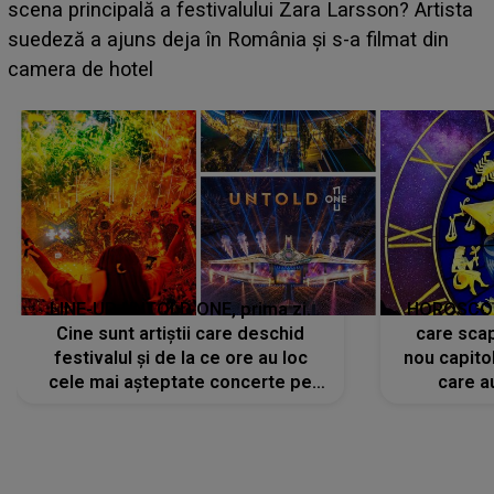
luat prin surprindere pe Emanuel. CINE ESTE
BĂIATUL VIZAT de Alexandra?! Aflându-se în fața
faptului împlinit, A RECUNOSCUT IMEDIAT: "Am
avut..."
LINE-UP UNTOLD ONE, prima zi.
HOROSCOP 
Cine sunt artiștii care deschid
care scap
festivalul și de la ce ore au loc
nou capitol
cele mai așteptate concerte pe
care a
scena principală?
perioadă 