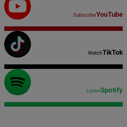
YouTube
Subscribe
TikTok
Watch
Spotify
Listen