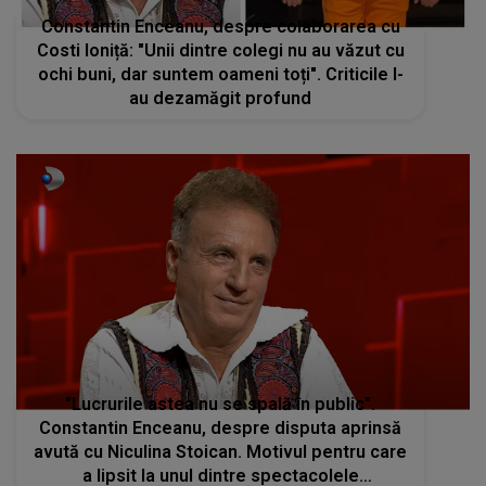
Constantin Enceanu, despre colaborarea cu
Costi Ioniță: "Unii dintre colegi nu au văzut cu
ochi buni, dar suntem oameni toți". Criticile l-
au dezamăgit profund
"Lucrurile astea nu se spală în public".
Constantin Enceanu, despre disputa aprinsă
avută cu Niculina Stoican. Motivul pentru care
a lipsit la unul dintre spectacolele