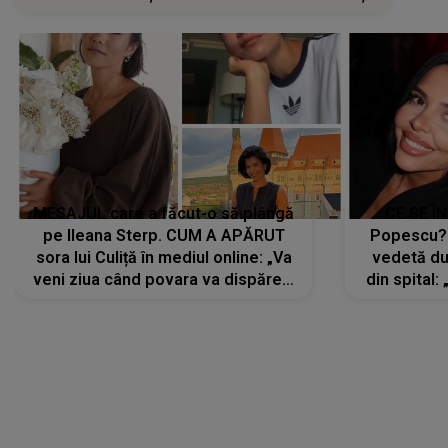
MESAJUL care a făcut-o să plângă
CE SE Î
pe Ileana Sterp. CUM A APĂRUT
Popescu?
sora lui Culiță în mediul online: „Va
vedetă du
veni ziua când povara va dispărea,
din spital:
iar lacrimile...”