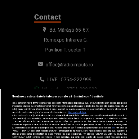
Contact
Bd. Mărăști 65-67,
Romexpo Intrarea C,
Pavilion T, sector 1
office@radioimpuls.ro
LIVE : 0754-222.999
WhatsApp: 0754-222.999
Nouă ne pasă ca datele tale personale să rămână confidențiale
Noi și partenerii noștri
589
stocăm și/sau accesăm informații pe dispozitivul dvs., precum identificatorii cookie unici pentru
prelucrarea datelor cu caracter personal. Puteți accepta sau gestiona preferințele dvs. făcând clic mai jos, respectiv vă
puteți opune utilizării unui interes legitim în orice moment pe pagina cu politica de confidențialitate. Aceste alegeri vor fi
raportate partenerilor noștri și nu vă vor afecta navigarea.
Mai multe detalii
Noi si partenerii nostri (retelele de socializare si agentiile de publicitate partenere, precum si furnizorii nostri de servicii de
date analitice) prelucram date pentru a permite website-ului sa functioneze, pentru a personaliza continutul si anunturile
publicitare afisate in functie de interesele si/sau profilul dvs., pentru a va oferi functionalitati aferente retelelor de
socializare si pentru a analiza traficul pe website. Beneficiati de drepturile prevazute de art. 15-22 din GDPR in legatura
cu prelucrarea datelor cu caracter personal. Aceste drepturi pot fi exercitate prin modalitatea indicata
aici
. Prin click pe
“ACCEPT TOATE”, acceptati folosirea tuturor Tehnologiilor de tip Cookie, care implica inclusiv acceptul dvs. cu privire la
stocarea/accesarea informatiilor de catre Vendor-ii cu care colaboram. Prin click pe “VREAU SA MODIFIC SETARILE
INDIVIDUAL” puteti schimba preferintele in mod individual, mai putin cele legate de cookie strict necesare pentru