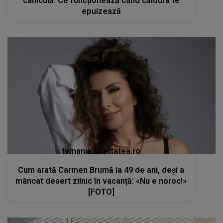
caniculă. Ce funcționează când căldura te
epuizează
tvmania.libertatea.ro
Cum arată Carmen Brumă la 49 de ani, deși a
mâncat desert zilnic în vacanță: «Nu e noroc!»
[FOTO]