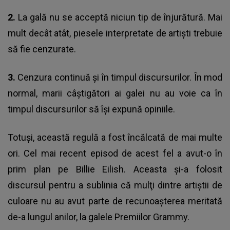
2.
La gală nu se acceptă niciun tip de înjurătură. Mai
mult decât atât, piesele interpretate de artişti trebuie
să fie cenzurate.
3.
Cenzura continuă şi în timpul discursurilor. În mod
normal, marii câştigători ai galei nu au voie ca în
timpul discursurilor să îşi expună opiniile.
Totuşi, această regulă a fost încălcată de mai multe
ori. Cel mai recent
episod de acest fel a avut-o în
prim plan pe Billie Eilish
. Aceasta şi-a folosit
discursul pentru a sublinia că mulţi dintre artiştii de
culoare nu au avut parte de recunoaşterea meritată
de-a lungul anilor, la galele Premiilor Grammy.