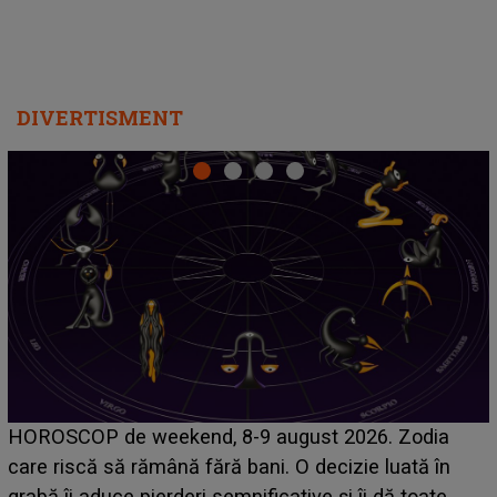
DIVERTISMENT
Emanuel a ținut ACEST DETALIU ASCUNS până
acum! În fața Alexandrei, concurentul din Casa Iubirii
face o MĂRTURISIRE NEAȘTEPTATĂ despre mama