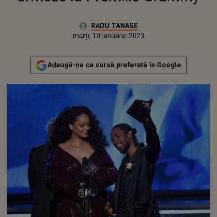
Autor:
RADU TANASE
Publicat:
marți, 11 ianuarie 2022
Actualizat:
marți, 10 ianuarie 2023
Adaugă-ne ca sursă preferată în Google