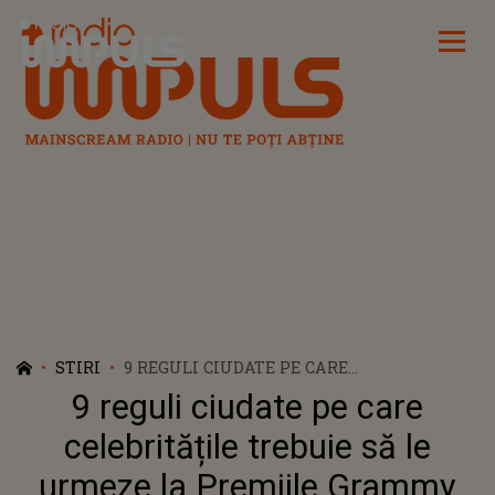
Radio Impuls
STIRI
9 REGULI CIUDATE PE CARE
CELEBRITĂȚILE TREBUIE SĂ LE URMEZE
9 reguli ciudate pe care
LA PREMIILE GRAMMY
celebritățile trebuie să le
urmeze la Premiile Grammy