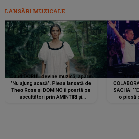
LANSĂRI MUZICALE
Când DORUL devine muzică, apare
Armin 
"Nu ajung acasă". Piesa lansată de
COLABORAR
Theo Rose și DOMINO îi poartă pe
SACHA: ""E
ascultători prin AMINTIRI și
o piesă 
REGĂSIRI, iar drumul emoțiilor
imediat pre
trece prin sufletul publicului:
cu mine șt
"Pentru toți cei care au plecat
păstrăm do
departe ca să le fie mai bine"