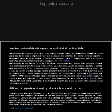
drepturile rezervate.
Nouă ne pasă ca datele tale personale să rămână confidențiale
Noi și partenerii noștri
589
stocăm și/sau accesăm informații pe dispozitivul dvs., precum identificatorii cookie unici pentru
prelucrarea datelor cu caracter personal. Puteți accepta sau gestiona preferințele dvs. făcând clic mai jos, respectiv vă
puteți opune utilizării unui interes legitim în orice moment pe pagina cu politica de confidențialitate. Aceste alegeri vor fi
raportate partenerilor noștri și nu vă vor afecta navigarea.
Mai multe detalii
Noi si partenerii nostri (retelele de socializare si agentiile de publicitate partenere, precum si furnizorii nostri de servicii de
date analitice) prelucram date pentru a permite website-ului sa functioneze, pentru a personaliza continutul si anunturile
publicitare afisate in functie de interesele si/sau profilul dvs., pentru a va oferi functionalitati aferente retelelor de
socializare si pentru a analiza traficul pe website. Beneficiati de drepturile prevazute de art. 15-22 din GDPR in legatura
cu prelucrarea datelor cu caracter personal. Aceste drepturi pot fi exercitate prin modalitatea indicata
aici
. Prin click pe
“ACCEPT TOATE”, acceptati folosirea tuturor Tehnologiilor de tip Cookie, care implica inclusiv acceptul dvs. cu privire la
stocarea/accesarea informatiilor de catre Vendor-ii cu care colaboram. Prin click pe “VREAU SA MODIFIC SETARILE
INDIVIDUAL” puteti schimba preferintele in mod individual, mai putin cele legate de cookie strict necesare pentru
functionarea website-ului.
Atât noi, cât și partenerii noștri prelucrăm datele pentru a oferi:
Stocarea și/sau accesarea informațiilor de pe un dispozitiv. Măsurarea performanței reclamelor. Utilizarea profilurilor
pentru selectarea conținutului personalizat. Dezvoltarea și îmbunătățirea serviciilor. Crearea profilurilor de conținut
personalizat. Utilizarea profilurilor pentru selectarea publicității personalizate. Crearea profilurilor pentru publicitate
personalizată. Măsurarea performanței conținutului. Înțelegerea publicului prin statistici sau combinații de date din surse
diferite. Utilizarea de date limitate pentru a selecta publicitatea. Utilizarea datelor limitate pentru a selecta conținutul.
Date precise de geolocație și identificarea prin scanarea dispozitivului.
Listă parteneri (furnizori)