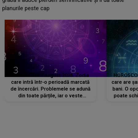
sa: "I-am spus și ei în față, eu nu te iubesc pentru
că..."
HOROSCOP 7 august 2026. Zodia
HOROSCOP 
care intră într-o perioadă marcată
care are șa
de încercări. Problemele se adună
bani. O opo
din toate părțile, iar o veste
poate schi
neașteptată îi dă planurile peste
la
cap