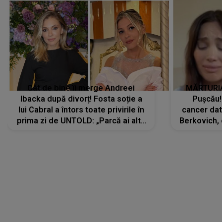
Cât de bine îi merge Andreei
MĂRTURIA
Ibacka după divorț! Fosta soție a
Pușcău!
lui Cabral a întors toate privirile în
cancer dato
prima zi de UNTOLD: „Parcă ai altă
Berkovich, 
strălucire, emani putere,
accident ru
încredere, siguranță...”
Dacă nu 