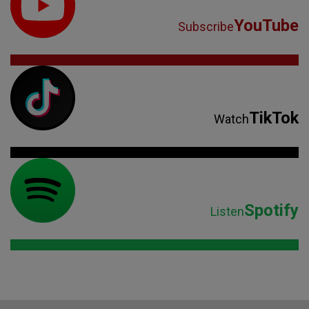
YouTube
Subscribe
TikTok
Watch
Spotify
Listen