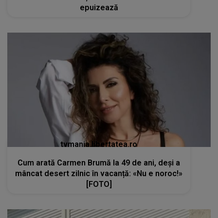
epuizează
tvmania.libertatea.ro
Cum arată Carmen Brumă la 49 de ani, deși a
mâncat desert zilnic în vacanță: «Nu e noroc!»
[FOTO]