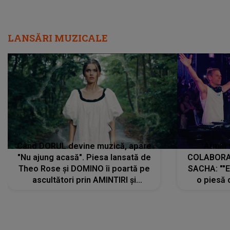
LANSĂRI MUZICALE
Când DORUL devine muzică, apare
Armin 
"Nu ajung acasă". Piesa lansată de
COLABORAR
Theo Rose și DOMINO îi poartă pe
SACHA: ""E
ascultători prin AMINTIRI și
o piesă 
REGĂSIRI, iar drumul emoțiilor
imediat pre
trece prin sufletul publicului:
cu mine șt
"Pentru toți cei care au plecat
păstrăm do
departe ca să le fie mai bine"