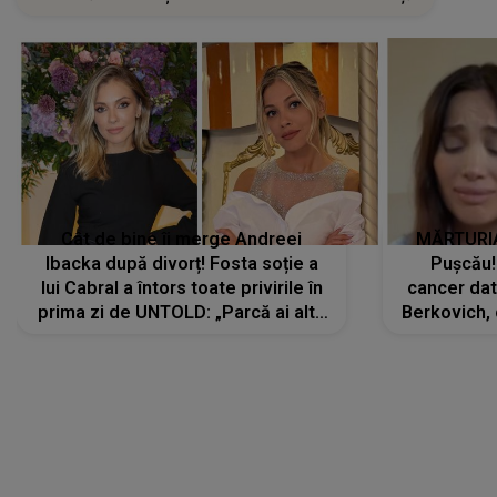
Cât de bine îi merge Andreei
MĂRTURIA
Ibacka după divorț! Fosta soție a
Pușcău!
lui Cabral a întors toate privirile în
cancer dato
prima zi de UNTOLD: „Parcă ai altă
Berkovich, 
strălucire, emani putere,
accident ru
încredere, siguranță...”
Dacă nu 