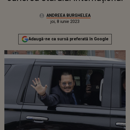
Autor:
ANDREEA BURGHELEA
Publicat:
miercuri, 8 iunie 2022
Actualizat:
joi, 8 iunie 2023
Adaugă-ne ca sursă preferată în Google