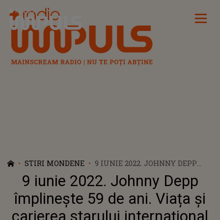
Radio Impuls
STIRI MONDENE
9 IUNIE 2022. JOHNNY DEPP
ÎMPLINEȘTE 59 DE ANI. VIAȚA
9 iunie 2022. Johnny Depp
ȘI CARIEREA STARULUI
INTERNAȚIONAL
împlinește 59 de ani. Viața și
carierea starului internațional