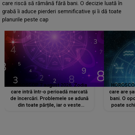
acum! În fața Alexandrei, concurentul din Casa Iubirii
face o MĂRTURISIRE NEAȘTEPTATĂ despre mama
sa: "I-am spus și ei în față, eu nu te iubesc pentru
că..."
HOROSCOP 7 august 2026. Zodia
HOROSCOP 
care intră într-o perioadă marcată
care are șa
de încercări. Problemele se adună
bani. O opo
din toate părțile, iar o veste
poate schi
neașteptată îi dă planurile peste
la
cap