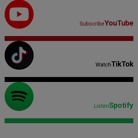
YouTube
Subscribe
TikTok
Watch
Spotify
Listen