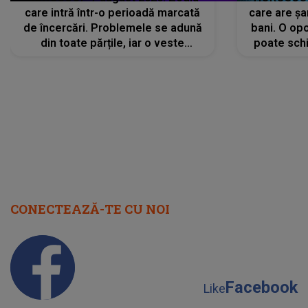
care intră într-o perioadă marcată
care are șa
de încercări. Problemele se adună
bani. O opo
din toate părțile, iar o veste
poate schi
neașteptată îi dă planurile peste
la
cap
CONECTEAZĂ-TE CU NOI
Facebook
Like