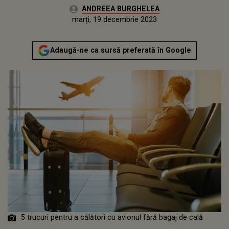
Autor:
ANDREEA BURGHELEA
Publicat:
luni, 19 decembrie 2022
Actualizat:
marți, 19 decembrie 2023
Adaugă-ne ca sursă preferată în Google
5 trucuri pentru a călători cu avionul fără bagaj de cală