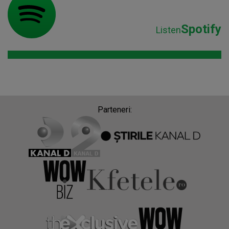
Spotify
Listen
Parteneri: