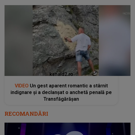
kanald2.ro
VIDEO
Un gest aparent romantic a stârnit
indignare și a declanșat o anchetă penală pe
Transfăgărășan
RECOMANDĂRI