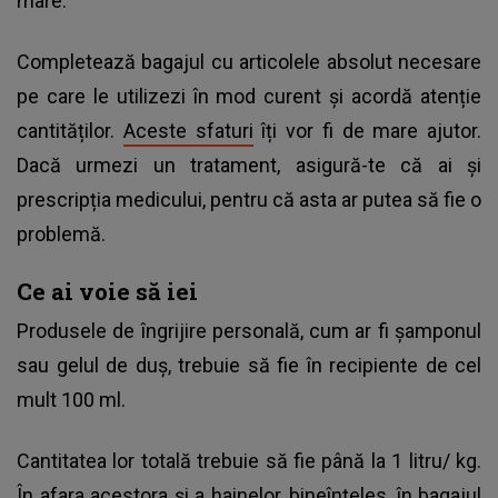
mare.
Completează bagajul cu articolele absolut necesare
pe care le utilizezi în mod curent și acordă atenție
cantităților.
Aceste sfaturi
îți vor fi de mare ajutor.
Dacă urmezi un tratament, asigură-te că ai și
prescripția medicului, pentru că asta ar putea să fie o
problemă.
Ce ai voie să iei
Produsele de îngrijire personală, cum ar fi șamponul
sau gelul de duș, trebuie să fie în recipiente de cel
mult 100 ml.
Cantitatea lor totală trebuie să fie până la 1 litru/ kg.
În afara acestora și a hainelor, bineînțeles, în bagajul