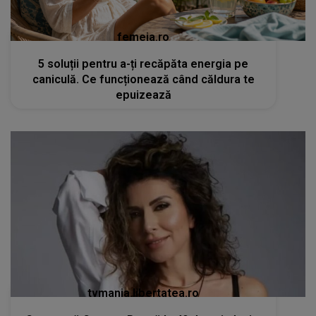
femeia.ro
5 soluții pentru a-ți recăpăta energia pe
caniculă. Ce funcționează când căldura te
epuizează
tvmania.libertatea.ro