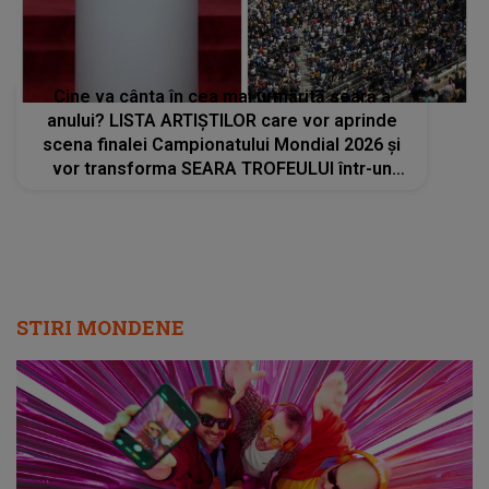
Cine va cânta în cea mai urmărită seară a
anului? LISTA ARTIȘTILOR care vor aprinde
scena finalei Campionatului Mondial 2026 și
vor transforma SEARA TROFEULUI într-un
show de neuitat: "Ceremonia de închidere va
încheia..."
STIRI MONDENE