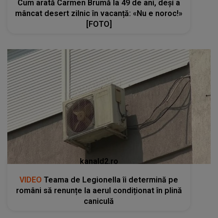
Cum arată Carmen Brumă la 49 de ani, deși a
mâncat desert zilnic în vacanță: «Nu e noroc!»
[FOTO]
kanald2.ro
VIDEO
Teama de Legionella îi determină pe
români să renunțe la aerul condiționat în plină
caniculă