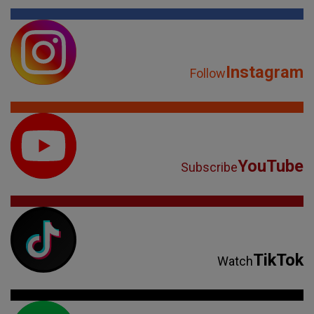
Instagram
Follow
YouTube
Subscribe
TikTok
Watch