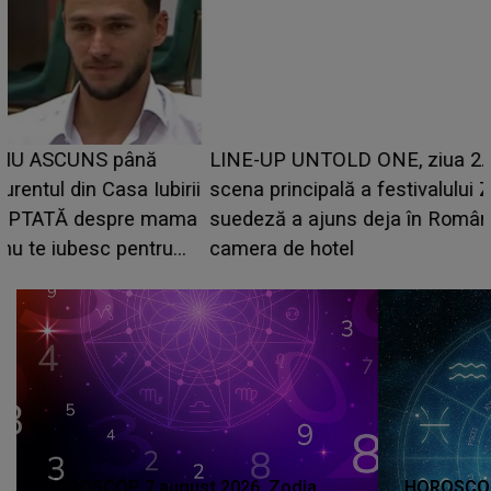
LINE-UP UNTOLD ONE, ziua 2. La ce oră urcă pe
scena principală a festivalului Zara Larsson? Artista
suedeză a ajuns deja în România și s-a filmat din
camera de hotel
a
HOROSCOP 7 august 2026. Zodia
HOROSCOP 