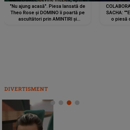
"Nu ajung acasă". Piesa lansată de
COLABORAR
Theo Rose și DOMINO îi poartă pe
SACHA: ""E
ascultători prin AMINTIRI și
o piesă 
REGĂSIRI, iar drumul emoțiilor
imediat pre
trece prin sufletul publicului:
cu mine șt
"Pentru toți cei care au plecat
păstrăm do
departe ca să le fie mai bine"
DIVERTISMENT