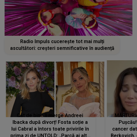
Radio Impuls cucerește tot mai mulți
ascultători: creșteri semnificative în audiență
Cât de bine îi merge Andreei
MĂRTURIA
Ibacka după divorț! Fosta soție a
Pușcău!
lui Cabral a întors toate privirile în
cancer dato
prima zi de UNTOLD: „Parcă ai altă
Berkovich, 