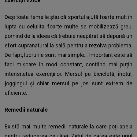
Exerciții fizice
Deși toate femeile știu că sportul ajută foarte mult în
lupta cu celulita, foarte multe se mobilizează greu,
pornind de la ideea că trebuie neapărat să depună un
efort supranatural la sală pentru a rezolva problema.
De fapt, lucrurile sunt mai simple... Important este să
faci mișcare în mod constant, contând mai puțin
intensitatea exercițiilor. Mersul pe bicicletă, înotul,
joggingul și chiar mersul pe jos sunt extrem de
eficiente.
Remedii naturale
Există mai multe remedii naturale la care poți apela
pentru reducerea celulitei. Zațul de cafea este unul