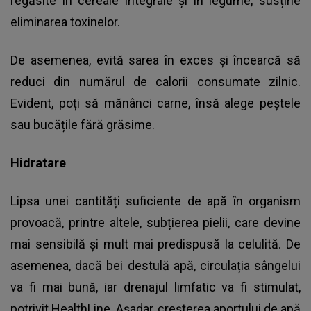
regăsite în cereale integrale și în legume, susține
eliminarea toxinelor.
De asemenea, evită sarea în exces și încearcă să
reduci din numărul de calorii consumate zilnic.
Evident, poți să mănânci carne, însă alege peștele
sau bucățile fără grăsime.
Hidratare
Lipsa unei cantități suficiente de apă în organism
provoacă, printre altele, subțierea pielii, care devine
mai sensibilă și mult mai predispusă la celulită. De
asemenea, dacă bei destulă apă, circulația sângelui
va fi mai bună, iar drenajul limfatic va fi stimulat,
potrivit
HealthLine
. Așadar, creșterea aportului de apă