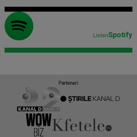
Spotify
Listen
Parteneri: