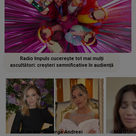
Radio Impuls cucerește tot mai mulți
ascultători: creșteri semnificative în audiență
Cât de bine îi merge Andreei
MĂRTURIA