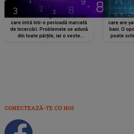
HOROSCOP 7 august 2026. Zodia
HOROSCOP 
care intră într-o perioadă marcată
care are șa
de încercări. Problemele se adună
bani. O opo
din toate părțile, iar o veste
poate schi
neașteptată îi dă planurile peste
la
cap
CONECTEAZĂ-TE CU NOI