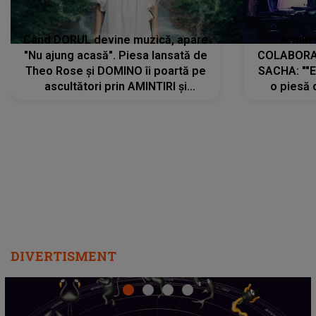
Când DORUL devine muzică, apare
Armin 
"Nu ajung acasă". Piesa lansată de
COLABORAR
Theo Rose și DOMINO îi poartă pe
SACHA: ""E
ascultători prin AMINTIRI și
o piesă 
REGĂSIRI, iar drumul emoțiilor
imediat pre
trece prin sufletul publicului:
cu mine șt
"Pentru toți cei care au plecat
păstrăm do
departe ca să le fie mai bine"
DIVERTISMENT