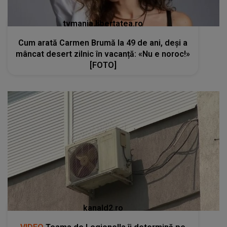
tvmania.libertatea.ro
Cum arată Carmen Brumă la 49 de ani, deși a
mâncat desert zilnic în vacanță: «Nu e noroc!»
[FOTO]
kanald2.ro