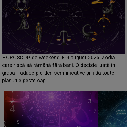
Emanuel a ținut ACEST DETALIU ASCUNS până
acum! În fața Alexandrei, concurentul din Casa Iubirii
face o MĂRTURISIRE NEAȘTEPTATĂ despre mama
sa: "I-am spus și ei în față, eu nu te iubesc pentru
că..."