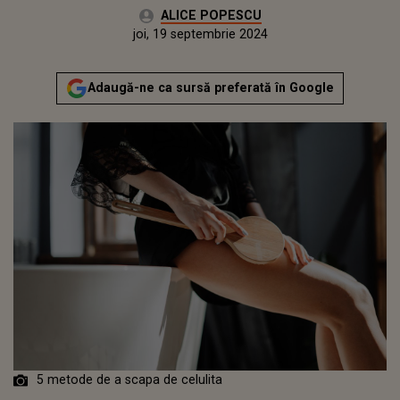
Autor:
ALICE POPESCU
Publicat:
marți, 19 septembrie 2023
Actualizat:
joi, 19 septembrie 2024
Adaugă-ne ca sursă preferată în Google
5 metode de a scapa de celulita