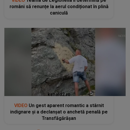
VIDEO
Teama de Legionella îi determină pe
români să renunțe la aerul condiționat în plină
caniculă
kanald2.ro
VIDEO
Un gest aparent romantic a stârnit
indignare și a declanșat o anchetă penală pe
Transfăgărășan