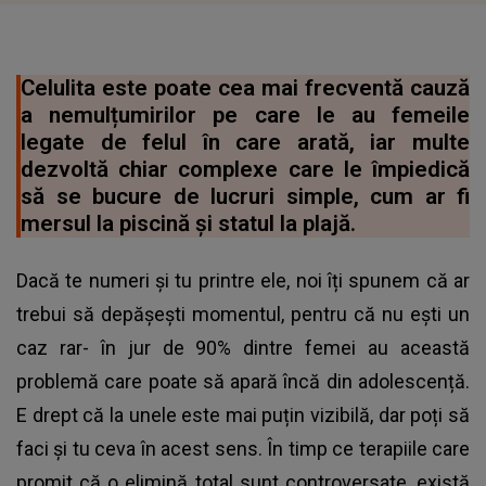
Celulita este poate cea mai frecventă cauză
a nemulțumirilor pe care le au femeile
legate de felul în care arată, iar multe
dezvoltă chiar complexe care le împiedică
să se bucure de lucruri simple, cum ar fi
mersul la piscină și statul la plajă.
Dacă te numeri și tu printre ele, noi îți spunem că ar
trebui să depășești momentul, pentru că nu ești un
caz rar- în jur de 90% dintre femei au această
problemă care poate să apară încă din adolescență.
E drept că la unele este mai puțin vizibilă, dar poți să
faci și tu ceva în acest sens. În timp ce terapiile care
promit că o elimină total sunt controversate, există