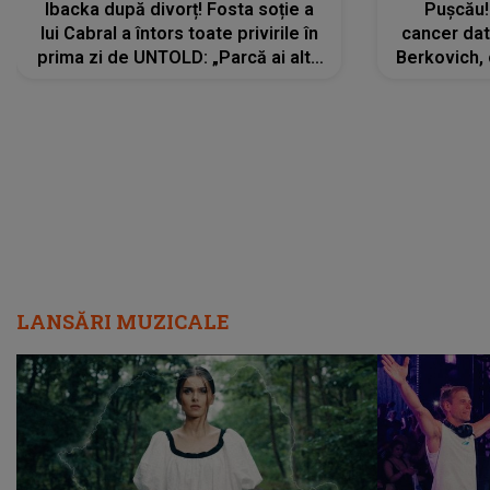
Ibacka după divorț! Fosta soție a
Pușcău!
lui Cabral a întors toate privirile în
cancer dato
prima zi de UNTOLD: „Parcă ai altă
Berkovich, 
strălucire, emani putere,
accident ru
încredere, siguranță...”
Dacă nu 
LANSĂRI MUZICALE