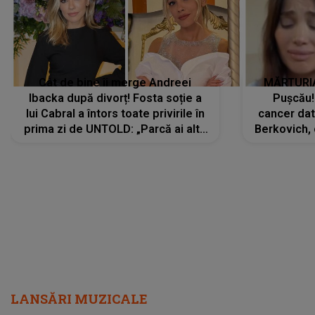
Cât de bine îi merge Andreei
MĂRTURIA
Ibacka după divorț! Fosta soție a
Pușcău!
lui Cabral a întors toate privirile în
cancer dato
prima zi de UNTOLD: „Parcă ai altă
Berkovich, 
strălucire, emani putere,
accident ru
încredere, siguranță...”
Dacă nu 
LANSĂRI MUZICALE