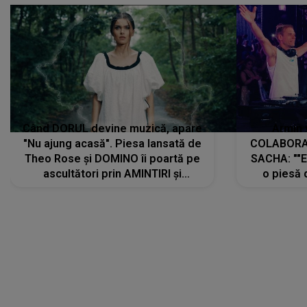
Când DORUL devine muzică, apare
Armin 
"Nu ajung acasă". Piesa lansată de
COLABORAR
Theo Rose și DOMINO îi poartă pe
SACHA: ""E
ascultători prin AMINTIRI și
o piesă 
REGĂSIRI, iar drumul emoțiilor
imediat pre
trece prin sufletul publicului:
cu mine șt
"Pentru toți cei care au plecat
păstrăm do
departe ca să le fie mai bine"