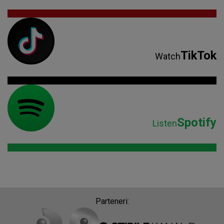
TikTok
Watch
Spotify
Listen
Parteneri: