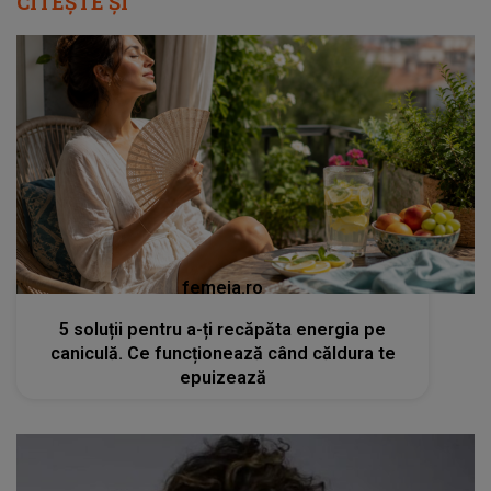
CITEȘTE ȘI
femeia.ro
5 soluții pentru a-ți recăpăta energia pe
caniculă. Ce funcționează când căldura te
epuizează