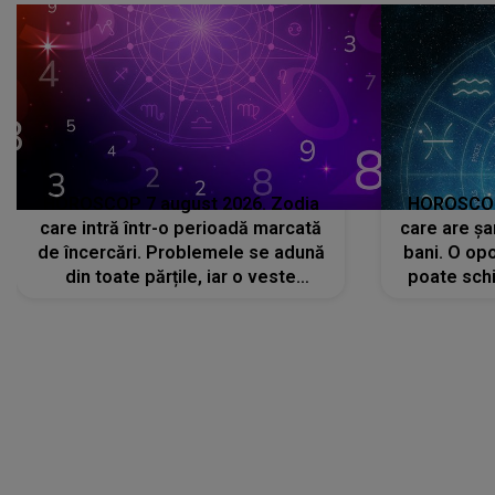
HOROSCOP 7 august 2026. Zodia
HOROSCOP 
care intră într-o perioadă marcată
care are șa
de încercări. Problemele se adună
bani. O opo
din toate părțile, iar o veste
poate schi
neașteptată îi dă planurile peste
la
cap