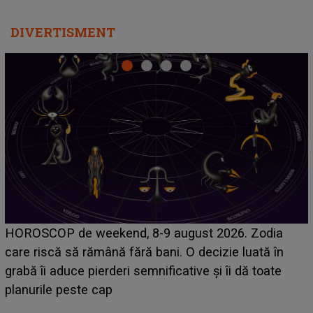
DIVERTISMENT
Emanuel a ținut ACEST DETALIU ASCUNS până
acum! În fața Alexandrei, concurentul din Casa Iubirii
face o MĂRTURISIRE NEAȘTEPTATĂ despre mama
sa: "I-am spus și ei în față, eu nu te iubesc pentru
că..."