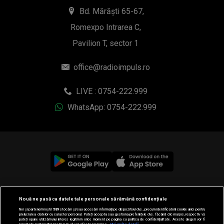
Bd. Mărăști 65-67,
Romexpo Intrarea C,
Pavilion T, sector 1
office@radioimpuls.ro
LIVE : 0754-222.999
WhatsApp: 0754-222.999
© 2019-2026 DOGAN MEDIA INTERNATIONAL SA, Toate
Nouă ne pasă ca datele tale personale să rămână confidențiale
drepturile rezervate.
Noi și partenerii noștri
589
stocăm și/sau accesăm informații pe dispozitivul dvs., precum identificatorii cookie unici pentru
prelucrarea datelor cu caracter personal. Puteți accepta sau gestiona preferințele dvs. făcând clic mai jos, respectiv vă
puteți opune utilizării unui interes legitim în orice moment pe pagina cu politica de confidențialitate. Aceste alegeri vor fi