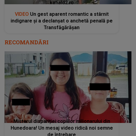
kanald2.ro
VIDEO
Un gest aparent romantic a stârnit
indignare și a declanșat o anchetă penală pe
Transfăgărășan
RECOMANDĂRI
Misterul dispariției copiilor milionarului din
Hunedoara! Un mesaj video ridică noi semne
de întrebare