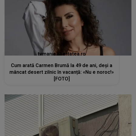
tvmania.libertatea.ro
Cum arată Carmen Brumă la 49 de ani, deși a
mâncat desert zilnic în vacanță: «Nu e noroc!»
[FOTO]