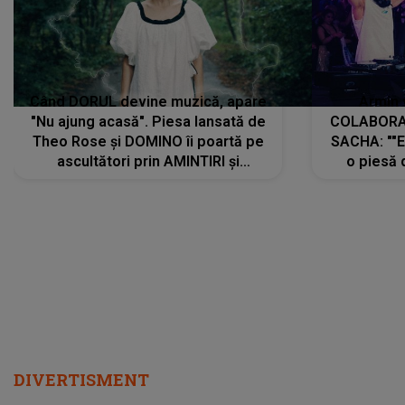
Când DORUL devine muzică, apare
Armin 
"Nu ajung acasă". Piesa lansată de
COLABORAR
Theo Rose și DOMINO îi poartă pe
SACHA: ""E
ascultători prin AMINTIRI și
o piesă 
REGĂSIRI, iar drumul emoțiilor
imediat pre
trece prin sufletul publicului:
cu mine șt
"Pentru toți cei care au plecat
păstrăm do
departe ca să le fie mai bine"
DIVERTISMENT