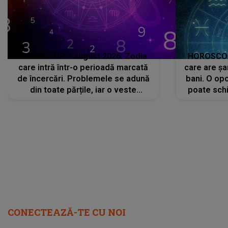
HOROSCOP 7 august 2026. Zodia
HOROSCOP 
care intră într-o perioadă marcată
care are șa
de încercări. Problemele se adună
bani. O opo
din toate părțile, iar o veste
poate schi
neașteptată îi dă planurile peste
la
cap
CONECTEAZĂ-TE CU NOI