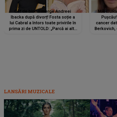
Cât de bine îi merge Andreei
MĂRTURIA
Ibacka după divorț! Fosta soție a
Pușcău!
lui Cabral a întors toate privirile în
cancer dato
prima zi de UNTOLD: „Parcă ai altă
Berkovich, 
strălucire, emani putere,
accident ru
încredere, siguranță...”
Dacă nu 
LANSĂRI MUZICALE