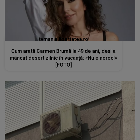
tvmania.libertatea.ro
Cum arată Carmen Brumă la 49 de ani, deși a
mâncat desert zilnic în vacanță: «Nu e noroc!»
[FOTO]