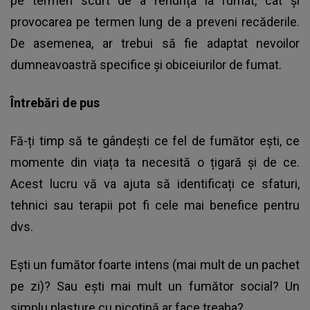
pe termen scurt de a renunța la fumat, cât și
provocarea pe termen lung de a preveni recăderile.
De asemenea, ar trebui să fie adaptat nevoilor
dumneavoastră specifice și obiceiurilor de fumat.
Întrebări de pus
Fă-ți timp să te gândești ce fel de fumător ești, ce
momente din viața ta necesită o țigară și de ce.
Acest lucru vă va ajuta să identificați ce sfaturi,
tehnici sau terapii pot fi cele mai benefice pentru
dvs.
Ești un fumător foarte intens (mai mult de un pachet
pe zi)? Sau ești mai mult un fumător social? Un
simplu plasture cu nicotină ar face treaba?