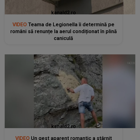
kanald2.ro
VIDEO
Teama de Legionella îi determină pe
români să renunțe la aerul condiționat în plină
caniculă
kanald2.ro
VIDEO
Un gest aparent romantic a stârnit