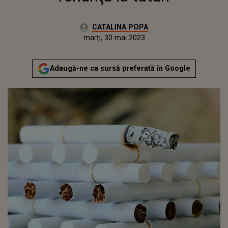
Autor:
CATALINA POPA
Publicat:
luni, 30 mai 2022
Actualizat:
marți, 30 mai 2023
Adaugă-ne ca sursă preferată în Google