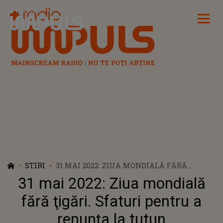
Radio Impuls
STIRI
31 MAI 2022: ZIUA MONDIALĂ FĂRĂ
ŢIGĂRI. SFATURI PENTRU A RENUNŢA LA
31 mai 2022: Ziua mondială
TUTUN
fără ţigări. Sfaturi pentru a
renunţa la tutun