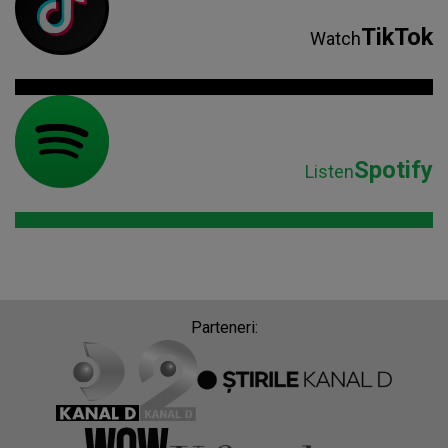
TikTok
Watch
Spotify
Listen
Parteneri: