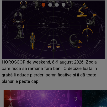
Emanuel a ținut ACEST DETALIU ASCUNS până
acum! În fața Alexandrei, concurentul din Casa Iubirii
face o MĂRTURISIRE NEAȘTEPTATĂ despre mama
sa: "I-am spus și ei în față, eu nu te iubesc pentru
că..."