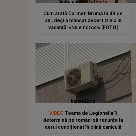
tvmania.libertatea.ro
Cum arată Carmen Brumă la 49 de
ani, deși a mâncat desert zilnic în
vacanță: «Nu e noroc!» [FOTO]
kanald2.ro
VIDEO
Teama de Legionella îi
determină pe români să renunțe la
aerul condiționat în plină caniculă