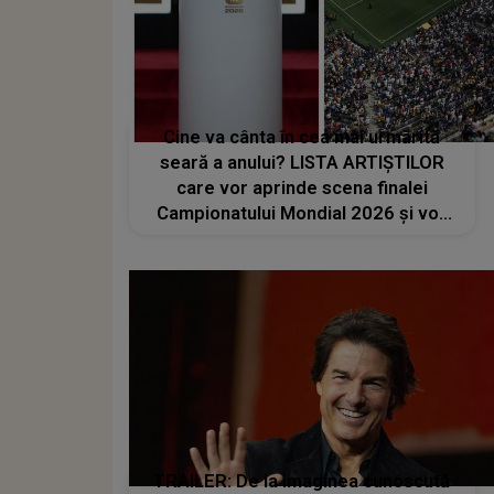
Cine va cânta în cea mai urmărită
seară a anului? LISTA ARTIȘTILOR
care vor aprinde scena finalei
Campionatului Mondial 2026 și vor
transforma SEARA TROFEULUI într-
un show de neuitat: "Ceremonia de
închidere va încheia..."
TRAILER: De la imaginea cunoscută