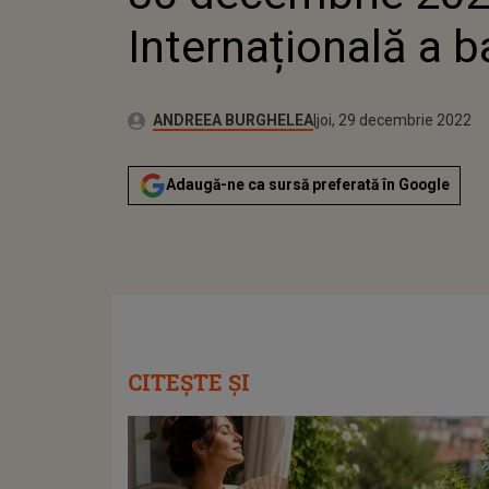
Internațională a b
Publicat:
Autor:
joi, 30 decembrie 2021
Actualizat:
ANDREEA BURGHELEA
joi, 29 decembrie 2022
Adaugă-ne ca sursă preferată în Google
CITEȘTE ȘI