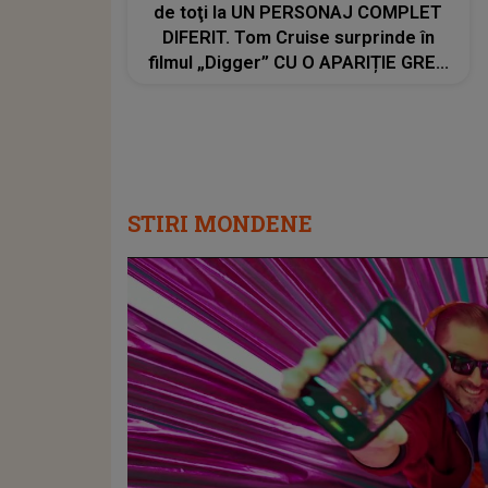
de toţi la UN PERSONAJ COMPLET
DIFERIT. Tom Cruise surprinde în
filmul „Digger” CU O APARIȚIE GREU
DE RECUNOSCUT. Look-ul schimbat
şi detaliile personajului au făcut ca
mulţi fani să privească de două ori
imaginile
STIRI MONDENE