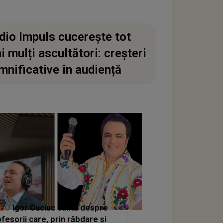
dio Impuls cucerește tot
i mulți ascultători: creșteri
mnificative în audiență
DEO
Igor Cuciuc cântă despre
fesorii care, prin răbdare și