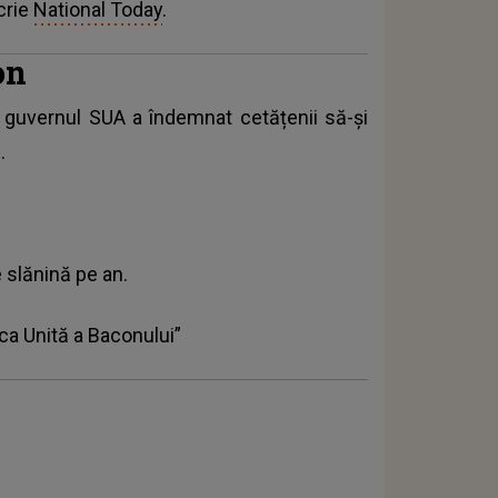
crie
National Today
.
con
l, guvernul SUA a îndemnat cetățenii să-și
.
 slănină pe an.
ica Unită a Baconului”