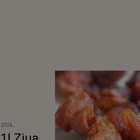
! ZIUA
A BACON-ULUI
1! Ziua