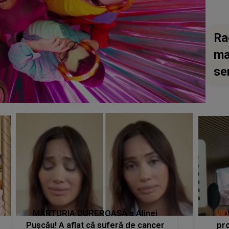
Ra
ma
se
MĂRTURIA DUREROASĂ a Alinei
VI
Pușcău! A aflat că suferă de cancer
pro