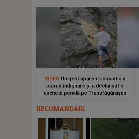
kanald2.ro
VIDEO
Un gest aparent romantic a
stârnit indignare și a declanșat o
anchetă penală pe Transfăgărășan
RECOMANDĂRI