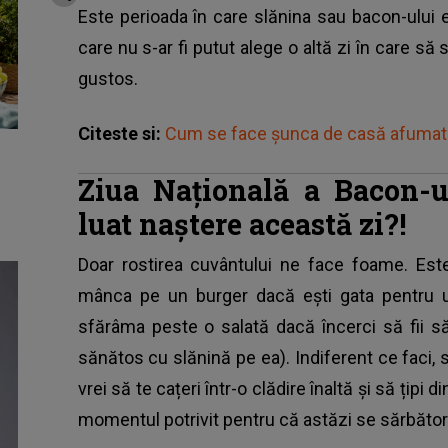
Este perioada în care slănina sau bacon-ului e
care nu s-ar fi putut alege o altă zi în care s
gustos.
Citeste si:
Cum se face șunca de casă afumată
Ziua Națională a Bacon-
luat naștere această zi?!
Doar rostirea cuvântului ne face foame. Este 
mânca pe un burger dacă ești gata pentru un 
sfărâma peste o salată dacă încerci să fii s
sănătos cu slănină pe ea). Indiferent ce faci, s
vrei să te cațeri într-o clădire înaltă și să țipi 
momentul potrivit pentru că astăzi se sărbător