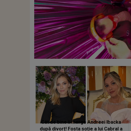
Cât de bine îi merge Andreei Ibacka
după divorț! Fosta soție a lui Cabral a