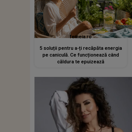
femeia.ro
5 soluții pentru a-ți recăpăta energia
pe caniculă. Ce funcționează când
căldura te epuizează