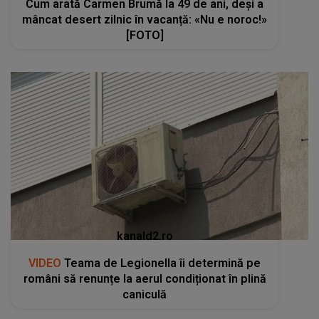
Cum arată Carmen Brumă la 49 de ani, deși a
mâncat desert zilnic în vacanță: «Nu e noroc!»
[FOTO]
kanald2.ro
VIDEO
Teama de Legionella îi determină pe
români să renunțe la aerul condiționat în plină
caniculă