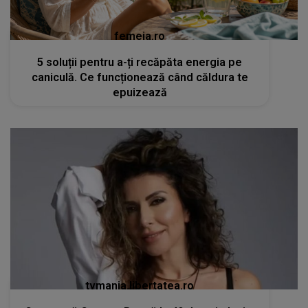
femeia.ro
5 soluții pentru a-ți recăpăta energia pe
caniculă. Ce funcționează când căldura te
epuizează
tvmania.libertatea.ro