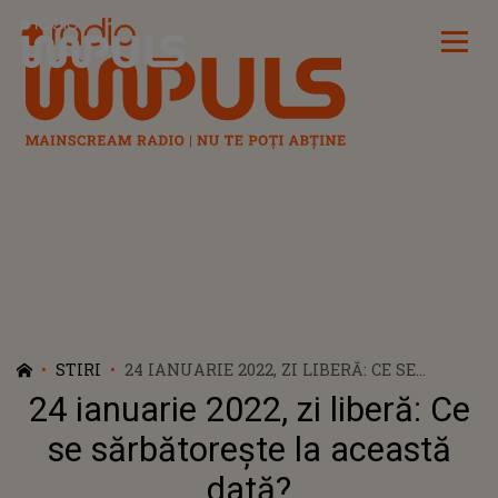
Radio Impuls
STIRI
24 IANUARIE 2022, ZI LIBERĂ: CE SE
SĂRBĂTOREŞTE LA ACEASTĂ DATĂ?
24 ianuarie 2022, zi liberă: Ce
se sărbătoreşte la această
dată?