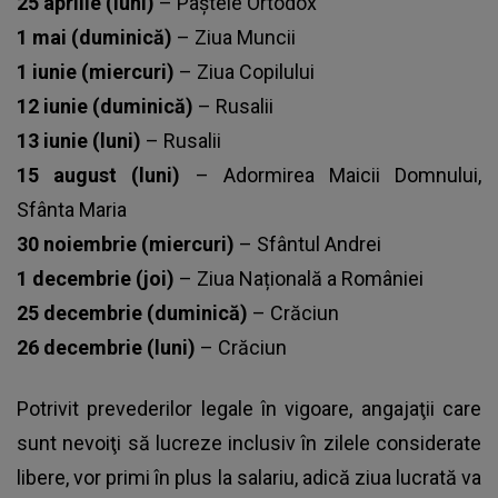
25 aprilie (luni)
– Paștele Ortodox
1 mai (duminică)
– Ziua Muncii
1 iunie (miercuri)
– Ziua Copilului
12 iunie (duminică)
– Rusalii
13 iunie (luni)
– Rusalii
15 august (luni)
– Adormirea Maicii Domnului,
Sfânta Maria
30 noiembrie (miercuri)
– Sfântul Andrei
1 decembrie (joi)
– Ziua Națională a României
25 decembrie (duminică)
– Crăciun
26 decembrie (luni)
– Crăciun
Potrivit prevederilor legale în vigoare, angajaţii care
sunt nevoiţi să lucreze inclusiv în zilele considerate
libere, vor primi în plus la salariu, adică ziua lucrată va