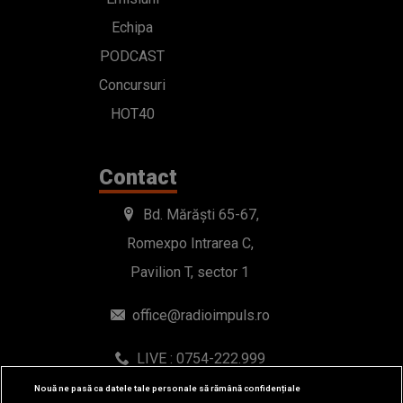
Echipa
PODCAST
Concursuri
HOT40
Contact
Bd. Mărăști 65-67,
Romexpo Intrarea C,
Pavilion T, sector 1
office@radioimpuls.ro
LIVE : 0754-222.999
WhatsApp: 0754-222.999
Nouă ne pasă ca datele tale personale să rămână confidențiale