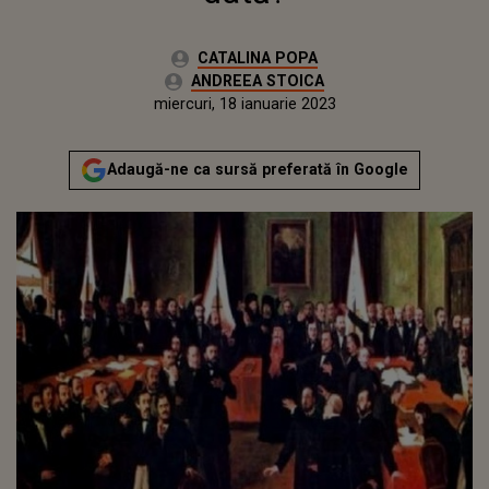
Autor:
CATALINA POPA
Editor Web:
ANDREEA STOICA
Publicat:
marți, 18 ianuarie 2022
Actualizat:
miercuri, 18 ianuarie 2023
Adaugă-ne ca sursă preferată în Google