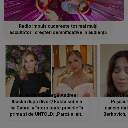
Radio Impuls cucerește tot mai mulți
ascultători: creșteri semnificative în audiență
Cât de bine îi merge Andreei
MĂRTURIA
Ibacka după divorț! Fosta soție a
Pușcău!
lui Cabral a întors toate privirile în
cancer dato
prima zi de UNTOLD: „Parcă ai altă
Berkovich, 
strălucire, emani putere,
accident ru
încredere, siguranță...”
Dacă nu 