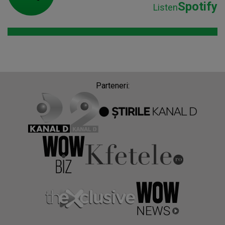
Spotify
Listen
Parteneri: