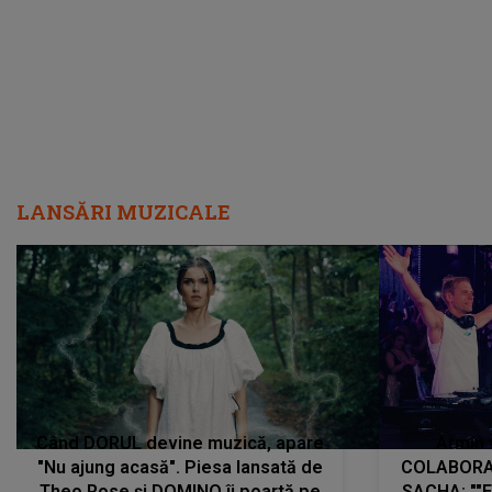
LANSĂRI MUZICALE
Când DORUL devine muzică, apare
Armin 
"Nu ajung acasă". Piesa lansată de
COLABORAR
Theo Rose și DOMINO îi poartă pe
SACHA: ""E