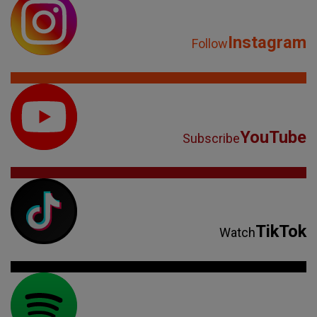
Instagram
Follow
YouTube
Subscribe
TikTok
Watch