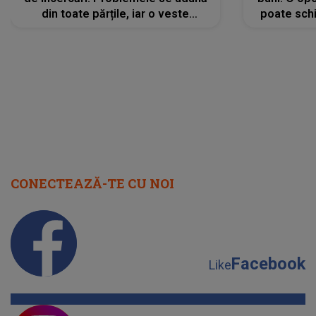
din toate părțile, iar o veste
poate schi
neașteptată îi dă planurile peste
la
cap
CONECTEAZĂ-TE CU NOI
Facebook
Like