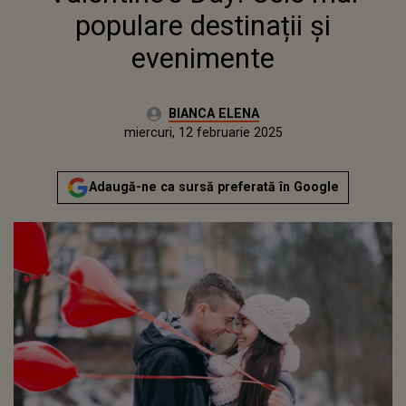
populare destinații și
evenimente
Autor:
BIANCA ELENA
Publicat:
miercuri, 12 februarie 2025
Actualizat:
miercuri, 12 februarie 2025
Adaugă-ne ca sursă preferată în Google