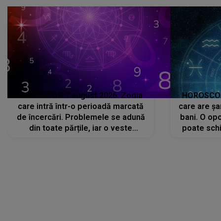
că..."
HOROSCOP 7 august 2026. Zodia
HOROSCOP 
care intră într-o perioadă marcată
care are șa
de încercări. Problemele se adună
bani. O opo
din toate părțile, iar o veste
poate schi
neașteptată îi dă planurile peste
la
cap