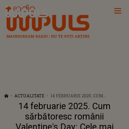
Radio Impuls
ACTUALITATE
14 FEBRUARIE 2025. CUM
SĂRBĂTORESC ROMÂNII
14 februarie 2025. Cum
VALENTINE'S DAY: CELE MAI
POPULARE DESTINAȚII ȘI
sărbătoresc românii
EVENIMENTE
Valentine's Day: Cele mai