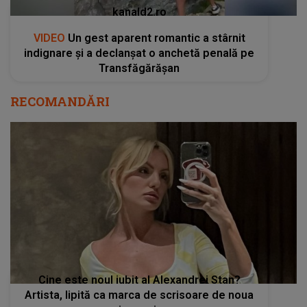
kanald2.ro
VIDEO
Un gest aparent romantic a stârnit
indignare și a declanșat o anchetă penală pe
Transfăgărășan
RECOMANDĂRI
Cine este noul iubit al Alexandrei Stan?
Artista, lipită ca marca de scrisoare de noua