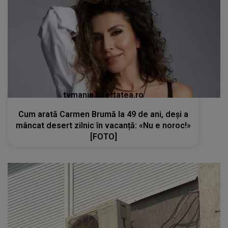
tvmania.libertatea.ro
Cum arată Carmen Brumă la 49 de ani, deși a
mâncat desert zilnic în vacanță: «Nu e noroc!»
[FOTO]