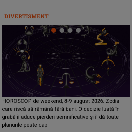
DIVERTISMENT
Emanuel a ținut ACEST DETALIU ASCUNS până
acum! În fața Alexandrei, concurentul din Casa Iubirii
face o MĂRTURISIRE NEAȘTEPTATĂ despre mama
sa: "I-am spus și ei în față, eu nu te iubesc pentru