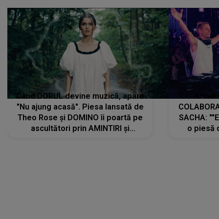
Când DORUL devine muzică, apare
Armin 
"Nu ajung acasă". Piesa lansată de
COLABORAR
Theo Rose și DOMINO îi poartă pe
SACHA: ""E
ascultători prin AMINTIRI și
o piesă 
REGĂSIRI, iar drumul emoțiilor
imediat pre
trece prin sufletul publicului:
cu mine șt
"Pentru toți cei care au plecat
păstrăm do
departe ca să le fie mai bine"