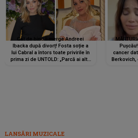
Cât de bine îi merge Andreei
MĂRTURIA
Ibacka după divorț! Fosta soție a
Pușcău!
lui Cabral a întors toate privirile în
cancer dato
prima zi de UNTOLD: „Parcă ai altă
Berkovich, 
strălucire, emani putere,
accident ru
încredere, siguranță...”
Dacă nu 
LANSĂRI MUZICALE