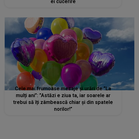
ei cucerire
Cele mai frumoase mesaje și urări de ”La
mulți ani”: ”Astăzi e ziua ta, iar soarele ar
trebui să îți zâmbească chiar și din spatele
norilor!”