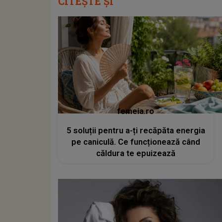
CITEȘTE ȘI
femeia.ro
5 soluții pentru a-ți recăpăta energia
pe caniculă. Ce funcționează când
căldura te epuizează