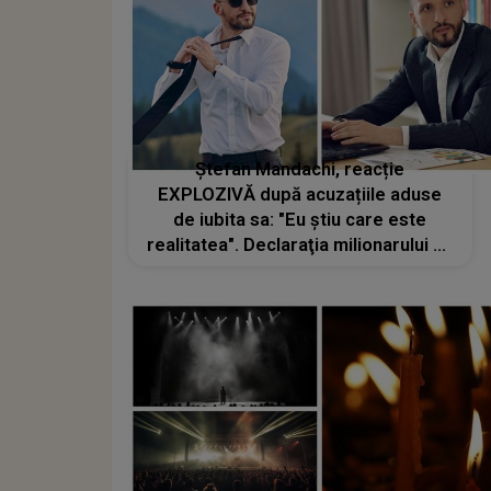
Ștefan Mandachi, reacție
EXPLOZIVĂ după acuzațiile aduse
de iubita sa: "Eu știu care este
realitatea". Declaraţia milionarului dă
peste cap lumea SHOWBIZ-ului. Ce
spune despre presupusele
agresiuni