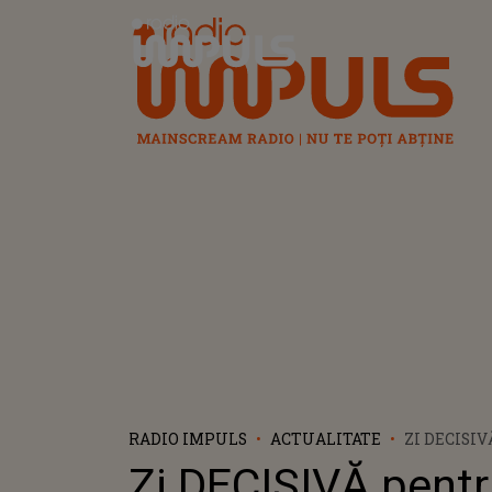
Radio Impuls
RADIO IMPULS
ACTUALITATE
ZI DECISI
CULIȚĂ ST
Zi DECISIVĂ pent
ȘI-A PRIM