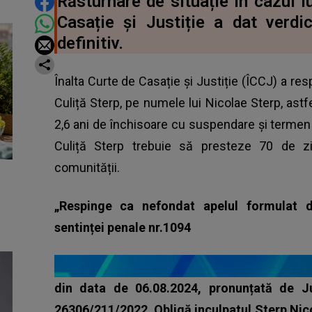
DISTRIBUIE ARTICOLUL
Răsturnare de situație în cazul lu
Casație și Justiție a dat verdi
definitiv.
Înalta Curte de Casație și Justiție (ÎCCJ) a res
Culiță Sterp, pe numele lui Nicolae Sterp, as
2,6 ani de închisoare cu suspendare și terme
Culiță Sterp trebuie să presteze 70 de z
comunității.
„Respinge ca nefondat apelul formulat d
sentinței penale nr.1094
din data de 06.08.2024, pronunțată de Ju
26306/211/2022. Obligă inculpatul Sterp Nico