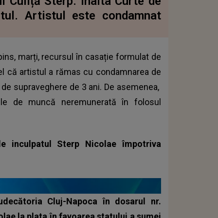
i Culiță Sterp. Înalta Curte de
ctul. Artistul este condamnat
pins, marți, recursul în casație formulat de
tfel că artistul a rămas cu condamnarea de
n de supraveghere de 3 ani. De asemenea,
ile de muncă neremunerată în folosul
e inculpatul Sterp Nicolae împotriva
decătoria Cluj-Napoca în dosarul nr.
lae la plata în favoarea statului a sumei