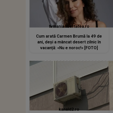
tvmania.libertatea.ro
Cum arată Carmen Brumă la 49 de
ani, deși a mâncat desert zilnic în
vacanță: «Nu e noroc!» [FOTO]
kanald2.ro