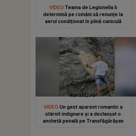
VIDEO
Teama de Legionella îi
determină pe români să renunțe la
aerul condiționat în plină caniculă
kanald2.ro
VIDEO
Un gest aparent romantic a
stârnit indignare și a declanșat o
anchetă penală pe Transfăgărășan