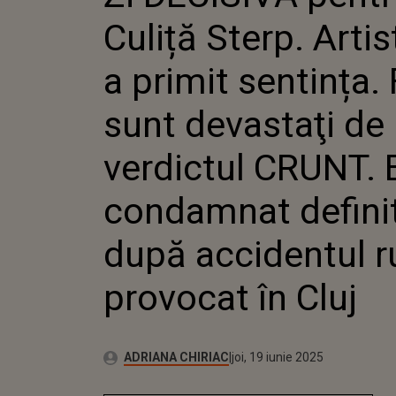
FANII SUN
Culiță Sterp. Artist
VERDICTUL
CONDAMNA
DUPĂ ACC
a primit sentința. 
RUTIER PR
CLUJ
sunt devastaţi de
verdictul CRUNT. 
condamnat definit
după accidentul r
provocat în Cluj
Publicat:
Autor:
joi, 19 iunie 2025
Actualizat:
ADRIANA CHIRIAC
joi, 19 iunie 2025