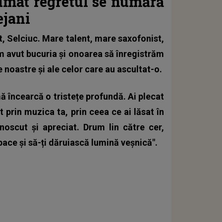
rimat regretul se numără
ejani
t, Selciuc. Mare talent, mare saxofonist,
am avut bucuria și onoarea să înregistrăm
 noastre și ale celor care au ascultat-o.
mă încearcă o tristețe profundă. Ai plecat
prin muzica ta, prin ceea ce ai lăsat în
noscut și apreciat. Drum lin către cer,
ace și să-ți dăruiască lumină veșnică".