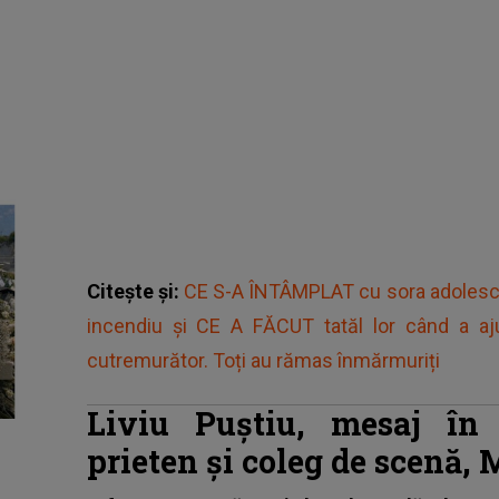
Citește și:
CE S-A ÎNTÂMPLAT cu sora adolescen
incendiu și CE A FĂCUT tatăl lor când a a
cutremurător. Toți au rămas înmărmuriți
Liviu Puștiu, mesaj în
prieten și coleg de scenă,