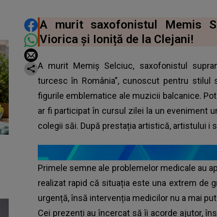
DISTRIBUIE ARTICOLUL
A murit saxofonistul Memis S
Viorica și Ioniță de la Clejani!
A murit Memiș Selciuc, saxofonistul supran
turcesc în România”, cunoscut pentru stilul s
figurile emblematice ale muzicii balcanice. Po
ar fi participat în cursul zilei la un eveniment 
colegii săi. După prestația artistică, artistului i s
Primele semne ale problemelor medicale au apărut
realizat rapid că situația este una extrem de gr
urgență, însă intervenția medicilor nu a mai pu
Cei prezenți au încercat să îi acorde ajutor, î