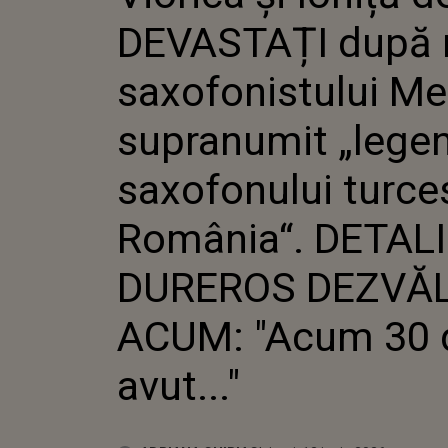
SUPRANUM
DEVASTAȚI după 
TURCESC Î
DUREROS D
30 DE ANI, 
saxofonistului Me
supranumit „lege
saxofonului turce
România“. DETAL
DUREROS DEZVĂL
ACUM: "Acum 30 d
avut..."