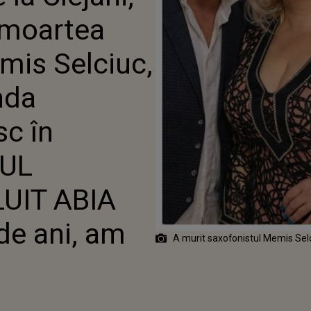
IT „LEGENDA SAXOFONULUI
moartea
N ROMÂNIA“. DETALIUL
EZVĂLUIT ABIA ACUM: "ACUM
AM AVUT..."
mis Selciuc,
nda
sc în
IUL
UIT ABIA
e ani, am
A murit saxofonistul Memis Selc