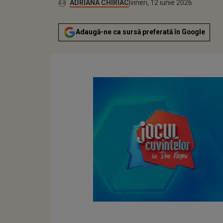
Publicat:
Autor:
vineri, 12 iunie 2026
Actualizat:
ADRIANA CHIRIAC
vineri, 12 iunie 2026
Adaugă-ne ca sursă preferată în Google