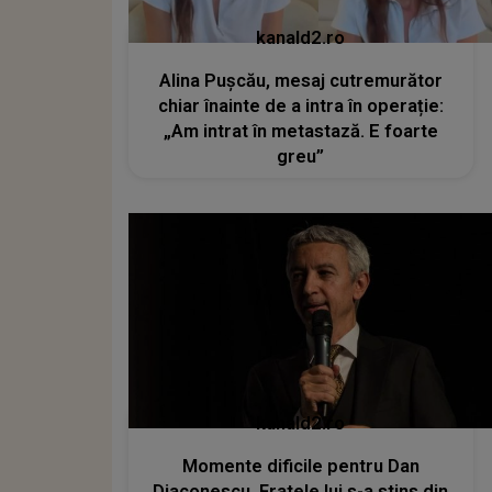
kanald2.ro
Alina Pușcău, mesaj cutremurător
chiar înainte de a intra în operație:
„Am intrat în metastază. E foarte
greu”
kanald2.ro
Momente dificile pentru Dan
Diaconescu. Fratele lui s-a stins din