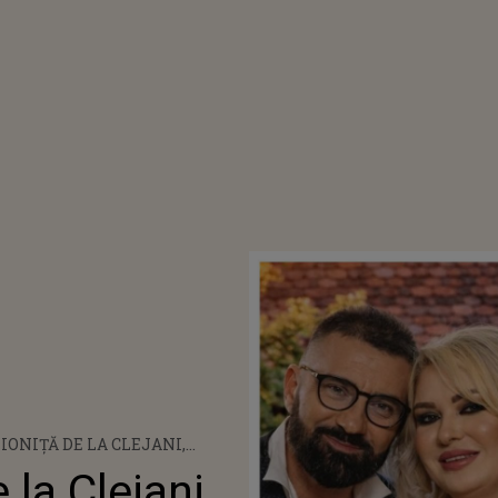
 IONIȚĂ DE LA CLEJANI,
I DUPĂ MOARTEA
 la Clejani,
TULUI MEMIS SELCIUC,