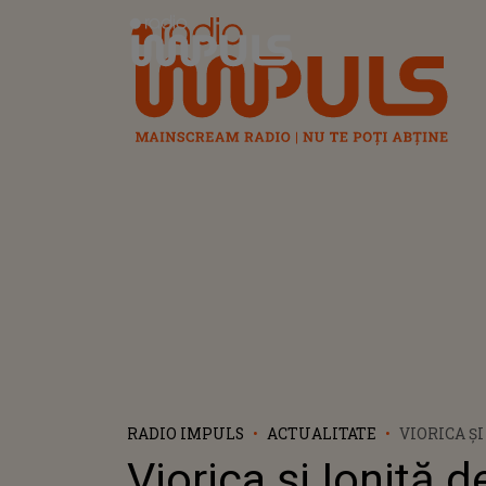
Radio Impuls
RADIO IMPULS
ACTUALITATE
VIORICA ȘI
DEVASTAȚ
Viorica și Ioniță de
SAXOFONIS