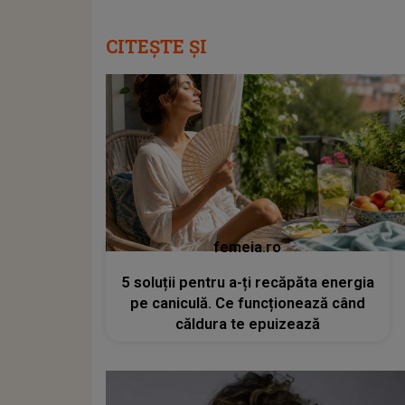
CITEȘTE ȘI
femeia.ro
5 soluții pentru a-ți recăpăta energia
pe caniculă. Ce funcționează când
căldura te epuizează