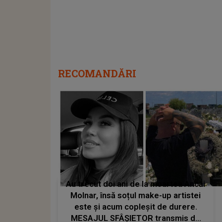
RECOMANDĂRI
Au trecut doi ani de la moartea Ancăi
Molnar, însă soțul make-up artistei
este și acum copleșit de durere.
MESAJUL SFÂȘIETOR transmis de