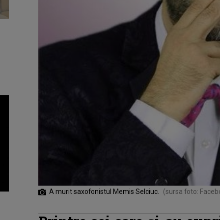
A murit saxofonistul Memis Selciuc.
(sursa foto: Face