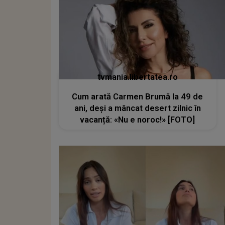
tvmania.libertatea.ro
Cum arată Carmen Brumă la 49 de
ani, deși a mâncat desert zilnic în
vacanță: «Nu e noroc!» [FOTO]