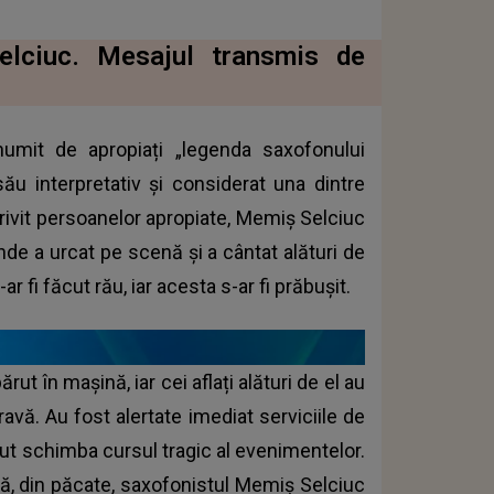
elciuc. Mesajul transmis de
umit de apropiați „legenda saxofonului
ău interpretativ şi considerat una dintre
trivit persoanelor apropiate, Memiș Selciuc
unde a urcat pe scenă și a cântat alături de
-ar fi făcut rău, iar acesta s-ar fi prăbușit.
 în mașină, iar cei aflați alături de el au
avă. Au fost alertate imediat serviciile de
tut schimba cursul tragic al evenimentelor.
nsă, din păcate, saxofonistul Memiș Selciuc