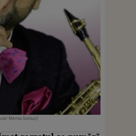
book/ Memis Selciuc)