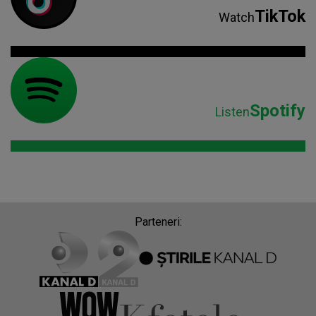
TikTok
Watch
Spotify
Listen
Parteneri: