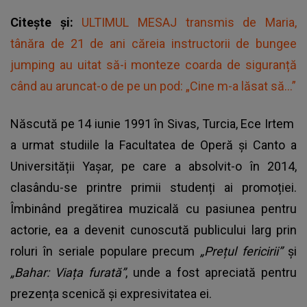
Citește și:
ULTIMUL MESAJ transmis de Maria,
tânăra de 21 de ani căreia instructorii de bungee
jumping au uitat să-i monteze coarda de siguranță
când au aruncat-o de pe un pod: „Cine m-a lăsat să...”
Născută pe 14 iunie 1991 în Sivas, Turcia,
Ece Irtem
a urmat studiile la Facultatea de Operă și Canto a
Universității Yașar, pe care a absolvit-o în 2014,
clasându-se printre primii studenți ai promoției.
Îmbinând pregătirea muzicală cu pasiunea pentru
actorie, ea a devenit cunoscută publicului larg prin
roluri în seriale populare precum
„Prețul fericirii”
și
„Bahar: Viața furată”
, unde a fost apreciată pentru
prezența scenică și expresivitatea ei.