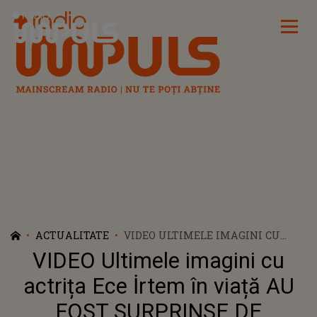
Radio Impuls
ACTUALITATE
VIDEO ULTIMELE IMAGINI CU
ACTRIȚA ECE İRTEM ÎN VIAȚĂ AU
VIDEO Ultimele imagini cu
FOST SURPRINSE DE CAMERE. CE
S-A ÎNTÂMPLAT CU CÂTEVA CLIPE
actrița Ece İrtem în viață AU
ÎNAINTE DE TRAGEDIE: "NU ȘTIA
FOST SURPRINSE DE
EXACT CE SE ÎNTÂMPLĂ. MAMA EI