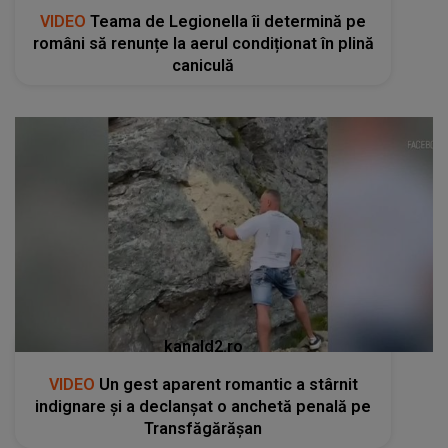
VIDEO
Teama de Legionella îi determină pe
români să renunțe la aerul condiționat în plină
caniculă
kanald2.ro
VIDEO
Un gest aparent romantic a stârnit
indignare și a declanșat o anchetă penală pe
Transfăgărășan