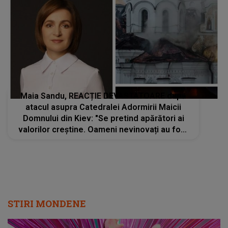
Maia Sandu, REACȚIE DEVASTATOARE după
atacul asupra Catedralei Adormirii Maicii
Domnului din Kiev: "Se pretind apărători ai
valorilor creștine. Oameni nevinovați au fost
omorâți și răniți, iar..."
STIRI MONDENE