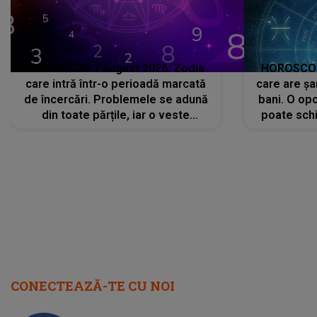
HOROSCOP 7 august 2026. Zodia
HOROSCOP 
care intră într-o perioadă marcată
care are șa
de încercări. Problemele se adună
bani. O opo
din toate părțile, iar o veste
poate schi
neașteptată îi dă planurile peste
la
cap
CONECTEAZĂ-TE CU NOI