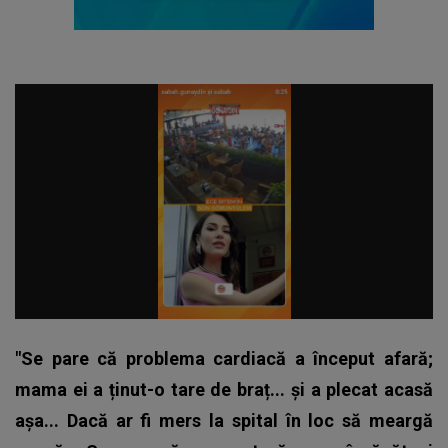
"Se pare că problema cardiacă a început afară;
mama ei a ținut-o tare de braț... și a plecat acasă
așa... Dacă ar fi mers la spital în loc să meargă