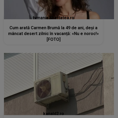
tvmania.libertatea.ro
Cum arată Carmen Brumă la 49 de ani, deși a
mâncat desert zilnic în vacanță: «Nu e noroc!»
[FOTO]
kanald2.ro