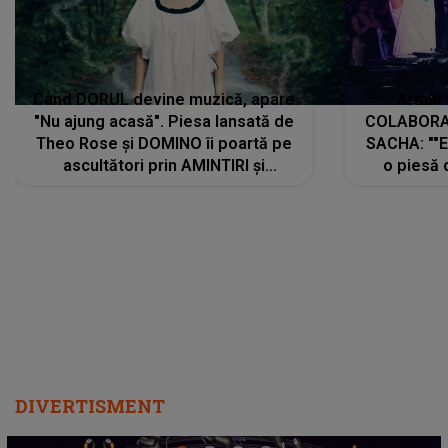
Când DORUL devine muzică, apare
Armin 
"Nu ajung acasă". Piesa lansată de
COLABORAR
Theo Rose și DOMINO îi poartă pe
SACHA: ""E
ascultători prin AMINTIRI și
o piesă 
REGĂSIRI, iar drumul emoțiilor
imediat pre
trece prin sufletul publicului:
cu mine șt
"Pentru toți cei care au plecat
păstrăm do
departe ca să le fie mai bine"
DIVERTISMENT