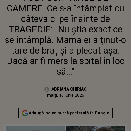
A ȚINUT-O TARE DE BRAȚ ȘI A
CAMERE. Ce s-a întâmplat cu
PLECAT AȘA. DACĂ AR FI MERS LA
SPITAL ÎN LOC SĂ..."
câteva clipe înainte de
TRAGEDIE: "Nu știa exact ce
se întâmplă. Mama ei a ținut-o
tare de braț și a plecat așa.
Dacă ar fi mers la spital în loc
să..."
Autor:
ADRIANA CHIRIAC
Publicat:
marți, 16 iunie 2026
Actualizat:
marți, 16 iunie 2026
Adaugă-ne ca sursă preferată în Google