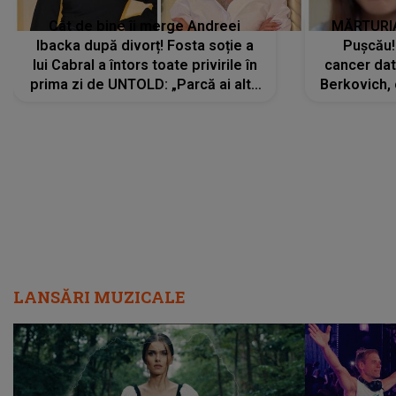
Cât de bine îi merge Andreei
MĂRTURIA
Ibacka după divorț! Fosta soție a
Pușcău!
lui Cabral a întors toate privirile în
cancer dato
prima zi de UNTOLD: „Parcă ai altă
Berkovich, 
strălucire, emani putere,
accident ru
încredere, siguranță...”
Dacă nu 
LANSĂRI MUZICALE