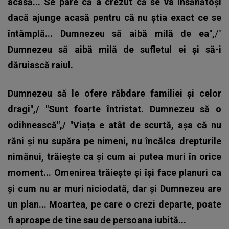
acasă... Se pare că a crezut că se va însănătoși
dacă ajunge acasă pentru că nu știa exact ce se
întâmplă... Dumnezeu să aibă milă de ea",
/"
Dumnezeu să aibă milă de sufletul ei și să-i
dăruiască raiul.
Dumnezeu să le ofere răbdare familiei și celor
dragi",/ "Sunt foarte întristat. Dumnezeu să o
odihnească",/ "Viața e atât de scurtă, așa că nu
răni și nu supăra pe nimeni, nu încălca drepturile
nimănui, trăiește ca și cum ai putea muri în orice
moment... Omenirea trăiește și își face planuri ca
și cum nu ar muri niciodată, dar și Dumnezeu are
un plan... Moartea, pe care o crezi departe, poate
fi aproape de tine sau de persoana iubită...