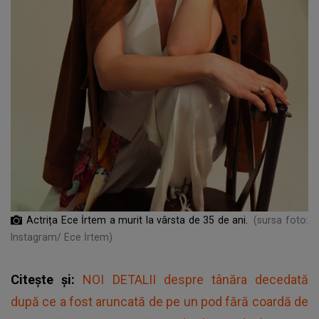
Actrița Ece İrtem a murit la vârsta de 35 de ani.
(sursa foto:
Instagram/ Ece İrtem)
Citește și:
NOI DETALII despre tânăra decedată
după ce a fost aruncată de pe un pod fără coardă de