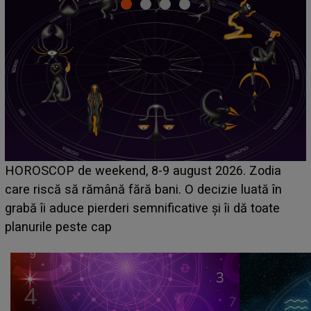
Emanuel a ținut ACEST DETALIU ASCUNS până
acum! În fața Alexandrei, concurentul din Casa Iubirii
face o MĂRTURISIRE NEAȘTEPTATĂ despre mama
sa: "I-am spus și ei în față, eu nu te iubesc pentru
că..."