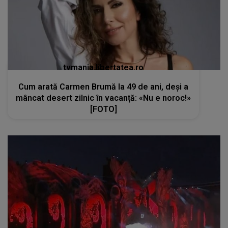
tvmania.libertatea.ro
Cum arată Carmen Brumă la 49 de ani, deși a
mâncat desert zilnic în vacanță: «Nu e noroc!»
[FOTO]