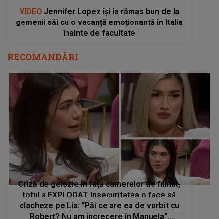
VIDEO
Jennifer Lopez își ia rămas bun de la
gemenii săi cu o vacanță emoționantă în Italia
înainte de facultate
RECOMANDĂRI
Criză de gelozie în fața camerelor de filmat,
totul a EXPLODAT. Insecuritatea o face să
clacheze pe Lia: "Păi ce are ea de vorbit cu
Robert? Nu am încredere în Manuela".