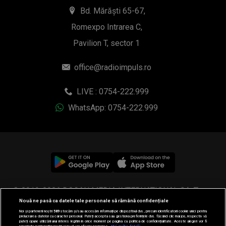
Bd. Mărăști 65-67,
Romexpo Intrarea C,
Pavilion T, sector 1
office@radioimpuls.ro
LIVE : 0754-222.999
WhatsApp: 0754-222.999
© 2019-2026 DOGAN MEDIA INTERNATIONAL SA, Toate
Nouă ne pasă ca datele tale personale să rămână confidențiale
drepturile rezervate.
Noi și partenerii noștri
589
stocăm și/sau accesăm informații pe dispozitivul dvs., precum identificatorii cookie unici pentru
prelucrarea datelor cu caracter personal. Puteți accepta sau gestiona preferințele dvs. făcând clic mai jos, respectiv vă
puteți opune utilizării unui interes legitim în orice moment pe pagina cu politica de confidențialitate. Aceste alegeri vor fi