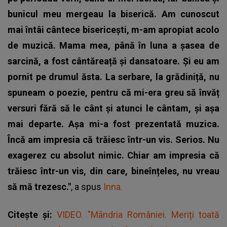
bunicul meu mergeau la biserică. Am cunoscut
mai întâi cântece bisericești, m-am apropiat acolo
de muzică. Mama mea, până în luna a șasea de
sarcină, a fost cântăreață și dansatoare. Și eu am
pornit pe drumul ăsta. La serbare, la grădiniță, nu
spuneam o poezie, pentru că mi-era greu să învăț
versuri fără să le cânt și atunci le cântam, și așa
mai departe. Așa mi-a fost prezentată muzica.
Încă am impresia că trăiesc într-un vis. Serios. Nu
exagerez cu absolut nimic. Chiar am impresia că
trăiesc într-un vis, din care, bineînțeles, nu vreau
să mă trezesc."
, a spus
Inna.
Citește și:
VIDEO. "Mândria României. Meriți toată