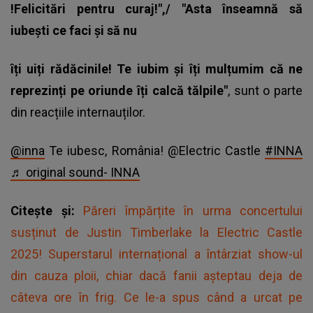
!Felicitări pentru curaj!",/ "Asta înseamnă să
iubești ce faci și să nu
îți uiți rădăcinile! Te iubim și îți mulțumim că ne
reprezinți pe oriunde îți calcă tălpile"
, sunt o parte
din reacțiile internauților.
@inna
Te iubesc, România! @Electric Castle
#INNA
♬ original sound- INNA
Citește și:
Păreri împărțite în urma concertului
susținut de Justin Timberlake la Electric Castle
2025! Superstarul internațional a întârziat show-ul
din cauza ploii, chiar dacă fanii așteptau deja de
câteva ore în frig. Ce le-a spus când a urcat pe