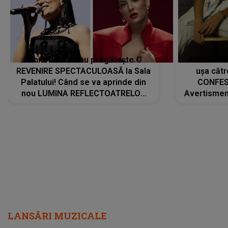
Tania Turtureanu pregătește O
Alexandra
REVENIRE SPECTACULOASĂ la Sala
ușa cătr
Palatului! Când se va aprinde din
CONFES
nou LUMINA REFLECTOATRELOR
Avertismentu
pentru artistă: " Vor fi multe
rămas ÎNT
cântece noi, în premieră. Cântece
au format-
care abia acum învață să respire"
"Am f
LANSĂRI MUZICALE