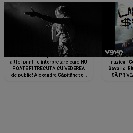
De această dată, "Dilaila" se simte
COLABORAR
altfel printr-o interpretare care NU
muzical! C
POATE FI TRECUTĂ CU VEDEREA
Savali și Ri
de public! Alexandra Căpitănescu
SĂ PRIV
a lansat VERSIUNEA LIVE a piesei