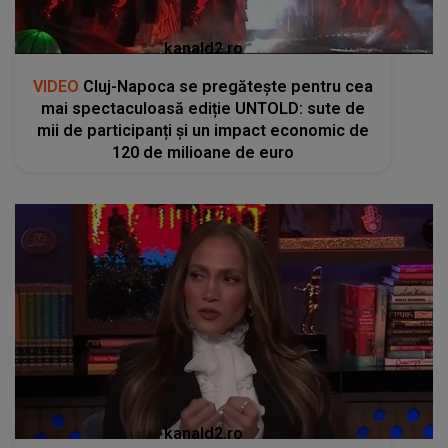
kanald2.ro
VIDEO
Cluj-Napoca se pregătește pentru cea
mai spectaculoasă ediție UNTOLD: sute de
mii de participanți și un impact economic de
120 de milioane de euro
kanald2.ro