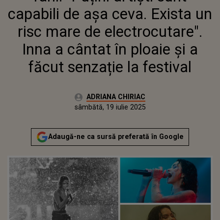
CÂNTAT ÎN PLOAIE ȘI A FĂCUT
capabili de așa ceva. Exista un
SENZAȚIE LA FESTIVAL
risc mare de electrocutare".
Inna a cântat în ploaie și a
făcut senzație la festival
Autor:
ADRIANA CHIRIAC
Publicat:
sâmbătă, 19 iulie 2025
Adaugă-ne ca sursă preferată în Google