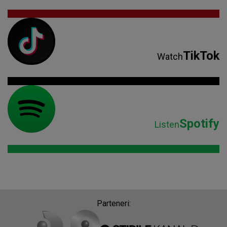
TikTok
Watch
Spotify
Listen
Parteneri: