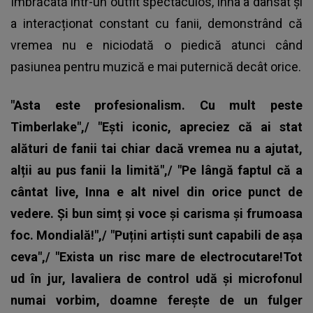
Îmbrăcată într-un outfit spectaculos, Inna a dansat și
a interacționat constant cu fanii, demonstrând că
vremea nu e niciodată o piedică atunci când
pasiunea pentru muzică e mai puternică decât orice.
"Asta este profesionalism. Cu mult peste
Timberlake",/ "Ești iconic, apreciez că ai stat
alături de fanii tai chiar dacă vremea nu a ajutat,
alții au pus fanii la limită",/ "Pe lângă faptul că a
cântat live, Inna e alt nivel din orice punct de
vedere. Și bun simț și voce și carisma și frumoasa
foc. Mondială!",/ "Puțini artiști sunt capabili de așa
ceva",/ "Exista un risc mare de electrocutare!Tot
ud în jur, lavaliera de control udă și microfonul
numai vorbim, doamne ferește de un fulger