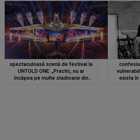
Cea mai mare și mai
Charli xc
spectaculoasă scenă de festival la
confesiu
UNTOLD ONE: „Practic, nu ar
vulnerabil
încăpea pe multe stadioane din
exista în
lume”. Evenimentul începe joi, 6
august 2026