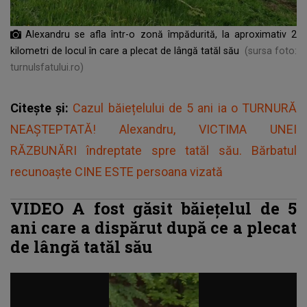
Alexandru se afla într-o zonă împădurită, la aproximativ 2
kilometri de locul în care a plecat de lângă tatăl său
(sursa foto:
turnulsfatului.ro)
Citește și:
Cazul băiețelului de 5 ani ia o TURNURĂ
NEAȘTEPTATĂ! Alexandru, VICTIMA UNEI
RĂZBUNĂRI îndreptate spre tatăl său. Bărbatul
recunoaște CINE ESTE persoana vizată
VIDEO A fost găsit băieţelul de 5
ani care a dispărut după ce a plecat
de lângă tatăl său