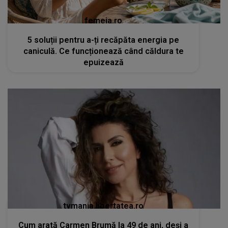
femeia.ro
5 soluții pentru a-ți recăpăta energia pe
caniculă. Ce funcționează când căldura te
epuizează
tvmania.libertatea.ro
Cum arată Carmen Brumă la 49 de ani, deși a