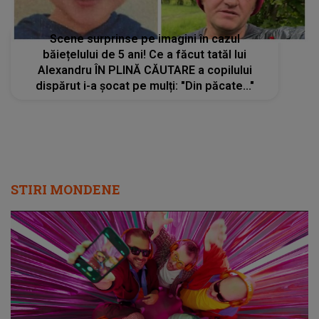
Scene surprinse pe imagini în cazul
băiețelului de 5 ani! Ce a făcut tatăl lui
Alexandru ÎN PLINĂ CĂUTARE a copilului
dispărut i-a șocat pe mulți: "Din păcate..."
STIRI MONDENE