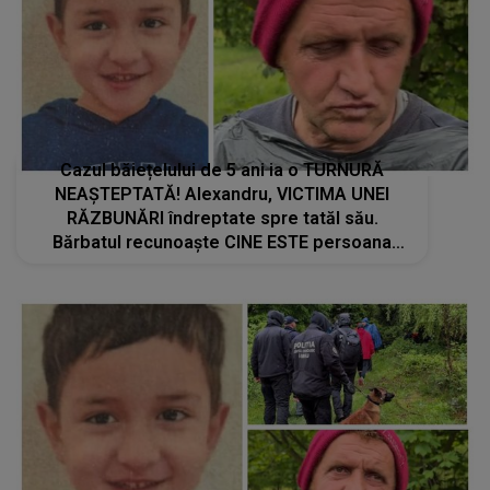
Cazul băiețelului de 5 ani ia o TURNURĂ
NEAȘTEPTATĂ! Alexandru, VICTIMA UNEI
RĂZBUNĂRI îndreptate spre tatăl său.
Bărbatul recunoaște CINE ESTE persoana
vizată