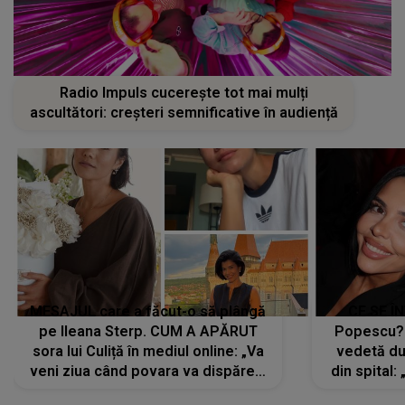
Radio Impuls cucerește tot mai mulți
ascultători: creșteri semnificative în audiență
MESAJUL care a făcut-o să plângă
CE SE Î
pe Ileana Sterp. CUM A APĂRUT
Popescu?
sora lui Culiță în mediul online: „Va
vedetă du
veni ziua când povara va dispărea,
din spital:
iar lacrimile...”