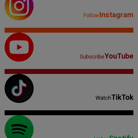
Instagram
Follow
YouTube
Subscribe
TikTok
Watch