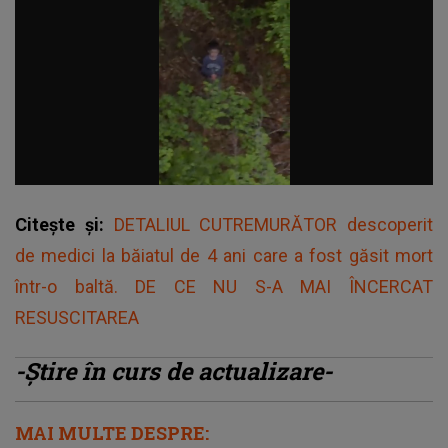
Citește și:
DETALIUL CUTREMURĂTOR descoperit
de medici la băiatul de 4 ani care a fost găsit mort
într-o baltă. DE CE NU S-A MAI ÎNCERCAT
RESUSCITAREA
-Ştire în curs de actualizare-
MAI MULTE DESPRE: