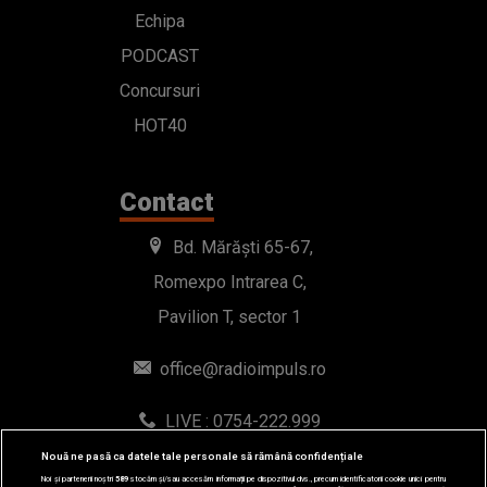
Echipa
PODCAST
Concursuri
HOT40
Contact
Bd. Mărăști 65-67,
Romexpo Intrarea C,
Pavilion T, sector 1
office@radioimpuls.ro
LIVE : 0754-222.999
WhatsApp: 0754-222.999
Nouă ne pasă ca datele tale personale să rămână confidențiale
Noi și partenerii noștri
589
stocăm și/sau accesăm informații pe dispozitivul dvs., precum identificatorii cookie unici pentru