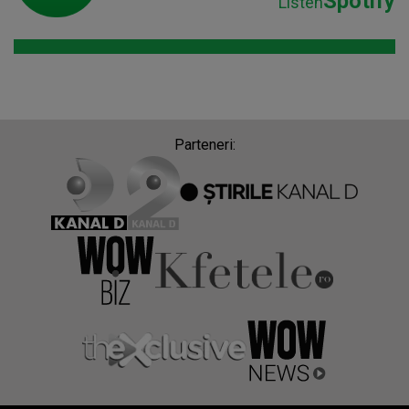
Spotify
Listen
Parteneri: