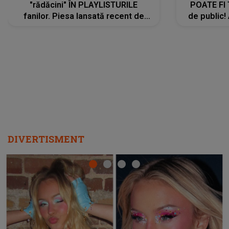
"rădăcini" ÎN PLAYLISTURILE
POATE FI
fanilor. Piesa lansată recent de
de public!
Ariana Grande îi face pe
a lansat V
ascultători SĂ O ASCULTE PE
REPEAT
DIVERTISMENT