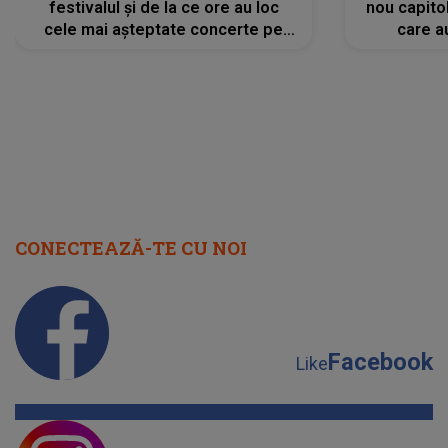
festivalul și de la ce ore au loc
nou capitol
cele mai așteptate concerte pe
care a
scena principală?
perioadă 
CONECTEAZĂ-TE CU NOI
Facebook
Like