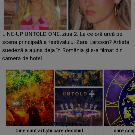
Ce a dezvăluit noua concurentă din "Casa Iubirii" l-a
luat prin surprindere pe Emanuel. CINE ESTE
BĂIATUL VIZAT de Alexandra?! Aflându-se în fața
faptului împlinit, A RECUNOSCUT IMEDIAT: "Am
avut..."
LINE-UP UNTOLD ONE, prima zi.
HOROSCOP 
Cine sunt artiștii care deschid
care scap