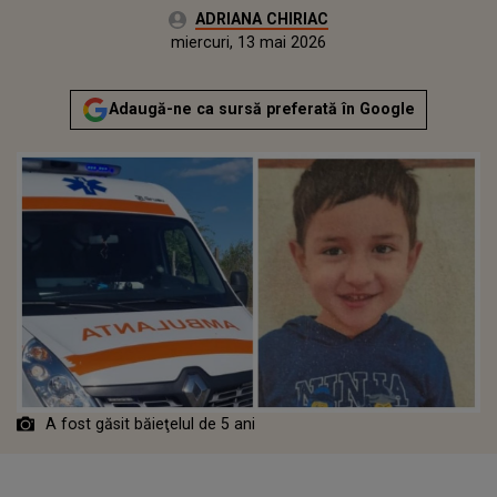
Autor:
ADRIANA CHIRIAC
Publicat:
miercuri, 13 mai 2026
Actualizat:
miercuri, 13 mai 2026
Adaugă-ne ca sursă preferată în Google
A fost găsit băieţelul de 5 ani