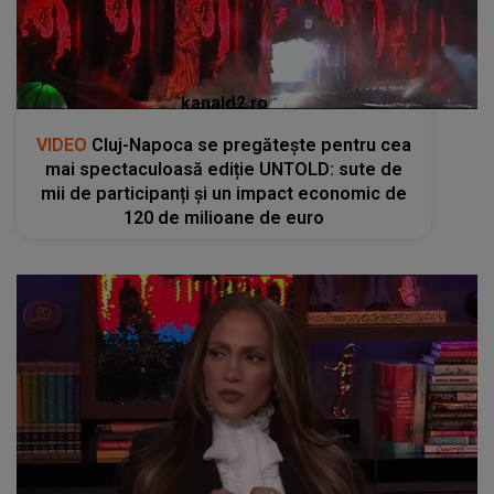
kanald2.ro
VIDEO
Cluj-Napoca se pregătește pentru cea
mai spectaculoasă ediție UNTOLD: sute de
mii de participanți și un impact economic de
120 de milioane de euro