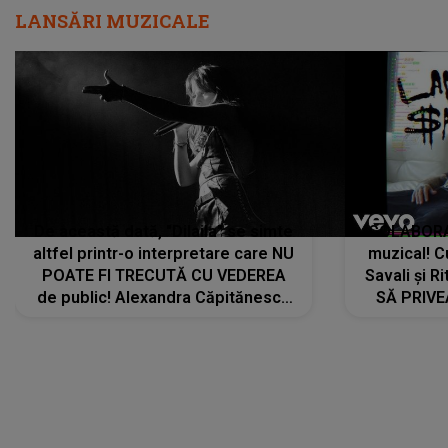
LANSĂRI MUZICALE
De această dată, "Dilaila" se simte
COLABORAR
altfel printr-o interpretare care NU
muzical! C
POATE FI TRECUTĂ CU VEDEREA
Savali și Ri
de public! Alexandra Căpitănescu
SĂ PRIV
a lansat VERSIUNEA LIVE a piesei