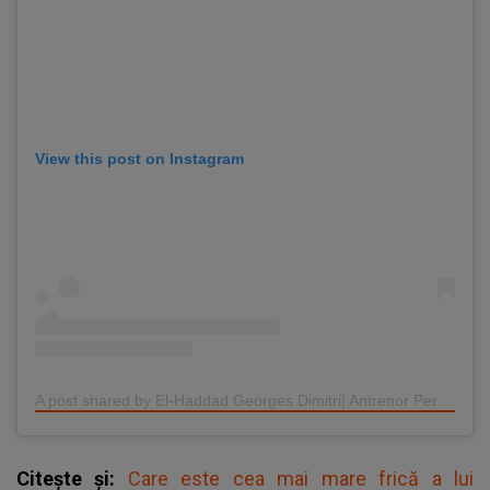
View this post on Instagram
A post shared by El-Haddad Georges Dimitri| Antrenor Personal (@georges_elh)
Citește și:
Care este cea mai mare frică a lui