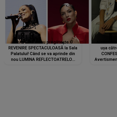
Tania Turtureanu pregătește O
Alexandra
REVENIRE SPECTACULOASĂ la Sala
ușa cătr
Palatului! Când se va aprinde din
CONFES
nou LUMINA REFLECTOATRELOR
Avertismentu
pentru artistă: " Vor fi multe
rămas ÎNT
cântece noi, în premieră. Cântece
au format-
care abia acum învață să respire"
"Am f