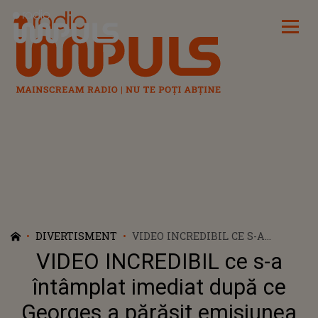
Radio Impuls
DIVERTISMENT
VIDEO INCREDIBIL CE S-A
ÎNTÂMPLAT IMEDIAT DUPĂ CE
VIDEO INCREDIBIL ce s-a
GEORGES A PĂRĂSIT EMISIUNEA
"CASA IUBIRII"! CE A PUTUT SĂ
întâmplat imediat după ce
FACĂ FOSTUL CONCURENT ȘI
Georges a părăsit emisiunea
CUM AU REACȚIONAT CEI CARE