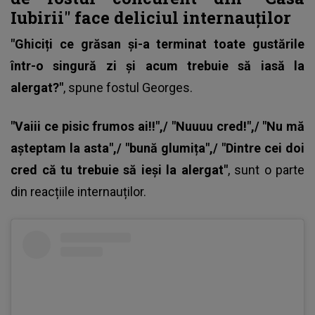
Iubirii" face deliciul internauților
"Ghiciți ce grăsan și-a terminat toate gustările
într-o singură zi și acum trebuie să iasă la
alergat?"
, spune fostul Georges.
"Vaiii ce pisic frumos ai!!",/ "Nuuuu cred!",/ "Nu mă
așteptam la asta",/ "bună glumița",/ "Dintre cei doi
cred că tu trebuie să ieși la alergat"
, sunt o parte
din reacțiile internauților.