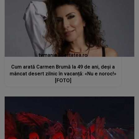
tvmania.libertatea.ro
Cum arată Carmen Brumă la 49 de ani, deși a
mâncat desert zilnic în vacanță: «Nu e noroc!»
[FOTO]