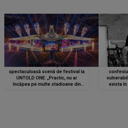
Cea mai mare și mai
Charli xc
spectaculoasă scenă de festival la
confesiu
UNTOLD ONE: „Practic, nu ar
vulnerabil
încăpea pe multe stadioane din
exista în
lume”. Evenimentul începe joi, 6
august 2026