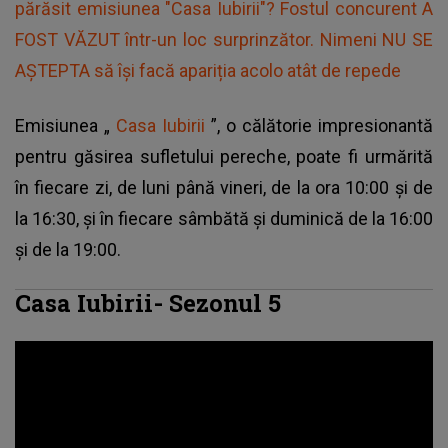
părăsit emisiunea "Casa Iubirii"? Fostul concurent A
FOST VĂZUT într-un loc surprinzător. Nimeni NU SE
AȘTEPTA să își facă apariția acolo atât de repede
Emisiunea „
Casa Iubirii
”, o călătorie impresionantă
pentru găsirea sufletului pereche, poate fi urmărită
în fiecare zi, de luni până vineri, de la ora 10:00 și de
la 16:30, și în fiecare sâmbătă și duminică de la 16:00
și de la 19:00.
Casa Iubirii- Sezonul 5