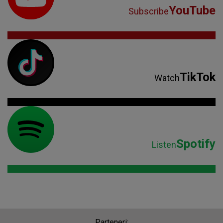
YouTube
Subscribe
TikTok
Watch
Spotify
Listen
Parteneri: