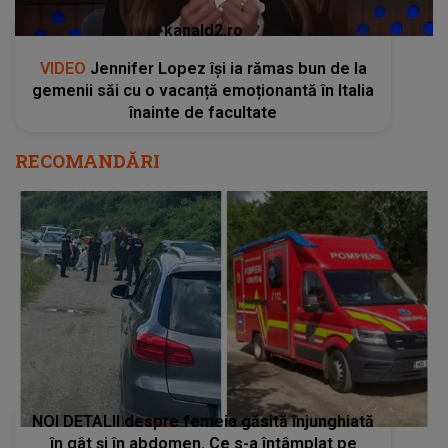
kanald2.ro
VIDEO
Jennifer Lopez își ia rămas bun de la
gemenii săi cu o vacanță emoționantă în Italia
înainte de facultate
RECOMANDĂRI
NOI DETALII despre femeia găsită înjunghiată
în gât și în abdomen. Ce s-a întâmplat pe