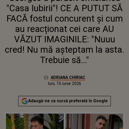
AU VĂZUT IMAGINILE: "NUUU
"Casa Iubirii"! CE A PUTUT SĂ
CRED! NU MĂ AȘTEPTAM LA
ASTA. TREBUIE SĂ..."
FACĂ fostul concurent și cum
au reacționat cei care AU
VĂZUT IMAGINILE: "Nuuu
cred! Nu mă așteptam la asta.
Trebuie să..."
Autor:
ADRIANA CHIRIAC
Publicat:
luni, 15 iunie 2026
Actualizat:
luni, 15 iunie 2026
Adaugă-ne ca sursă preferată în Google