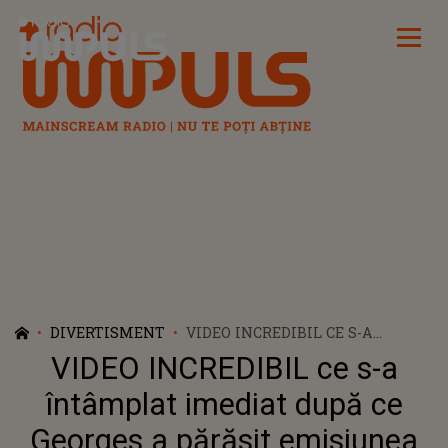
Radio Impuls
DIVERTISMENT
VIDEO INCREDIBIL CE S-A
ÎNTÂMPLAT IMEDIAT DUPĂ CE
VIDEO INCREDIBIL ce s-a
GEORGES A PĂRĂSIT EMISIUNEA
"CASA IUBIRII"! CE A PUTUT SĂ
întâmplat imediat după ce
FACĂ FOSTUL CONCURENT ȘI
Georges a părăsit emisiunea
CUM AU REACȚIONAT CEI CARE