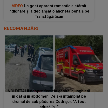
VIDEO
Un gest aparent romantic a stârnit
indignare și a declanșat o anchetă penală pe
Transfăgărășan
RECOMANDĂRI
NOI DETALII despre femeia găsită înjunghiată
în gât și în abdomen. Ce s-a întâmplat pe
drumul de sub pădurea Codrișor: "A fost
adusă în..."