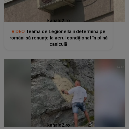
kanald2.ro
VIDEO
Teama de Legionella îi determină pe
români să renunțe la aerul condiționat în plină
caniculă
kanald2.ro