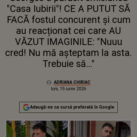
AU VĂZUT IMAGINILE: "NUUU
"Casa Iubirii"! CE A PUTUT SĂ
CRED! NU MĂ AȘTEPTAM LA
ASTA. TREBUIE SĂ..."
FACĂ fostul concurent și cum
au reacționat cei care AU
VĂZUT IMAGINILE: "Nuuu
cred! Nu mă așteptam la asta.
Trebuie să..."
Autor:
ADRIANA CHIRIAC
Publicat:
luni, 15 iunie 2026
Actualizat:
luni, 15 iunie 2026
Adaugă-ne ca sursă preferată în Google