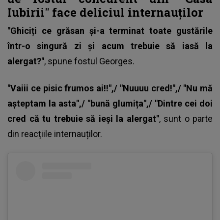
Iubirii" face deliciul internauților
"Ghiciți ce grăsan și-a terminat toate gustările
într-o singură zi și acum trebuie să iasă la
alergat?"
, spune fostul Georges.
"Vaiii ce pisic frumos ai!!",/ "Nuuuu cred!",/ "Nu mă
așteptam la asta",/ "bună glumița",/ "Dintre cei doi
cred că tu trebuie să ieși la alergat"
, sunt o parte
din reacțiile internauților.