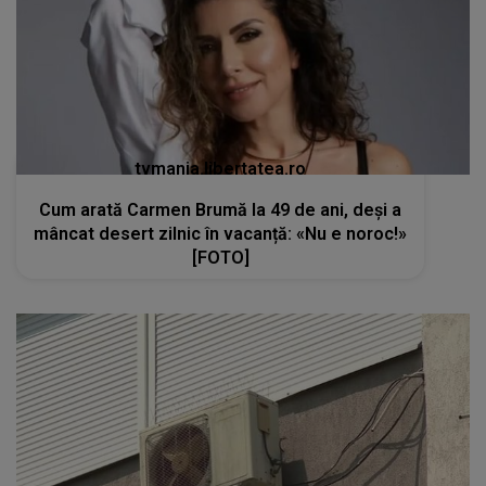
tvmania.libertatea.ro
Cum arată Carmen Brumă la 49 de ani, deși a
mâncat desert zilnic în vacanță: «Nu e noroc!»
[FOTO]