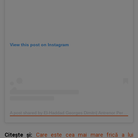
View this post on Instagram
A post shared by El-Haddad Georges Dimitri| Antrenor Personal (@georges_elh)
Citește și:
Care este cea mai mare frică a lui