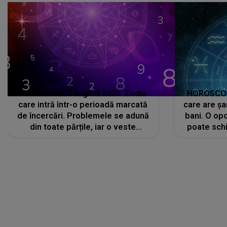
HOROSCOP 7 august 2026. Zodia
HOROSCOP 
care intră într-o perioadă marcată
care are șa
de încercări. Problemele se adună
bani. O opo
din toate părțile, iar o veste
poate schi
neașteptată îi dă planurile peste
la
cap