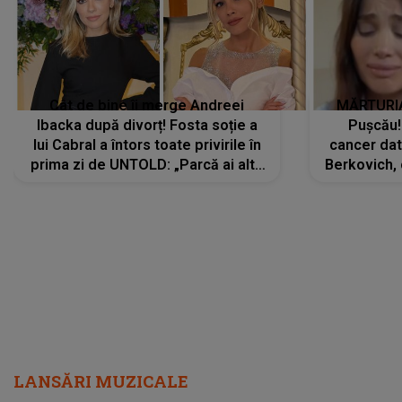
Cât de bine îi merge Andreei
MĂRTURIA
Ibacka după divorț! Fosta soție a
Pușcău!
lui Cabral a întors toate privirile în
cancer dato
prima zi de UNTOLD: „Parcă ai altă
Berkovich, 
strălucire, emani putere,
accident ru
încredere, siguranță...”
Dacă nu 
LANSĂRI MUZICALE