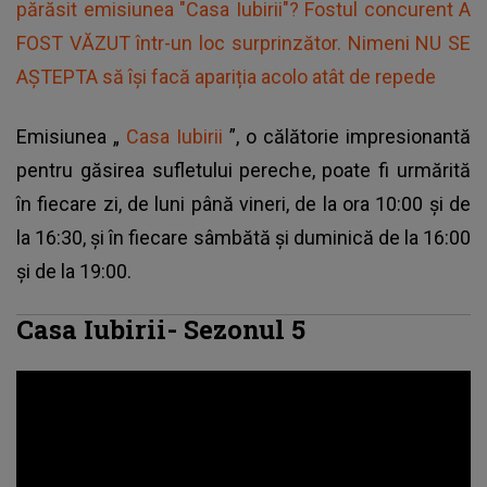
părăsit emisiunea "Casa Iubirii"? Fostul concurent A
FOST VĂZUT într-un loc surprinzător. Nimeni NU SE
AȘTEPTA să își facă apariția acolo atât de repede
Emisiunea „
Casa Iubirii
”, o călătorie impresionantă
pentru găsirea sufletului pereche, poate fi urmărită
în fiecare zi, de luni până vineri, de la ora 10:00 și de
la 16:30, și în fiecare sâmbătă și duminică de la 16:00
și de la 19:00.
Casa Iubirii- Sezonul 5