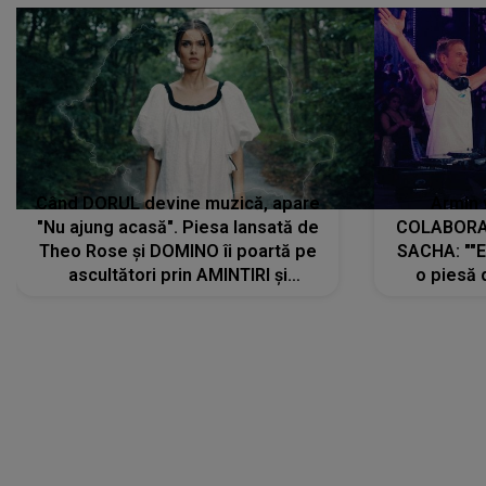
Când DORUL devine muzică, apare
Armin 
"Nu ajung acasă". Piesa lansată de
COLABORAR
Theo Rose și DOMINO îi poartă pe
SACHA: ""E
ascultători prin AMINTIRI și
o piesă 
REGĂSIRI, iar drumul emoțiilor
imediat pre
trece prin sufletul publicului:
cu mine șt
"Pentru toți cei care au plecat
păstrăm do
departe ca să le fie mai bine"