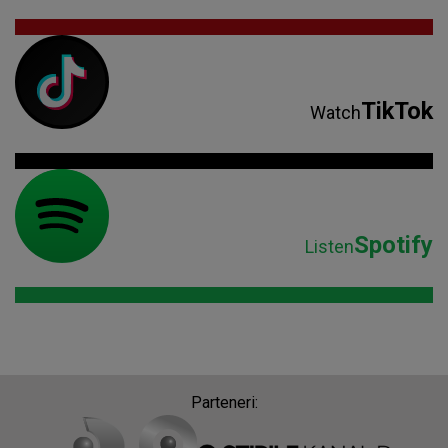
TikTok
Watch
Spotify
Listen
Parteneri: