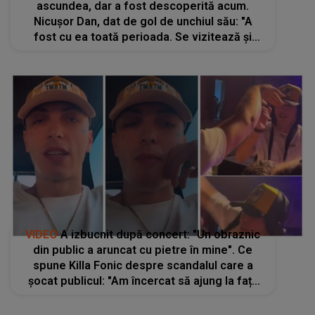
VIDEO
A izbucnit după concert: "Un obraznic
din public a aruncat cu pietre în mine". Ce
spune Killa Fonic despre scandalul care a
șocat publicul: "Am încercat să ajung la fața
lui pentru că erau și minori prin preajmă. E
ceva ce nu se face"
STIRI MONDENE