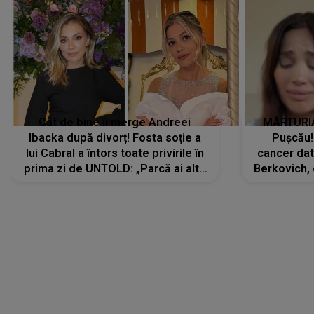
Ibacka după divorț! Fosta soție a
Pușcău!
lui Cabral a întors toate privirile în
cancer dato
prima zi de UNTOLD: „Parcă ai altă
Berkovich, 
strălucire, emani putere,
accident ru
încredere, siguranță...”
Dacă nu 
LANSĂRI MUZICALE