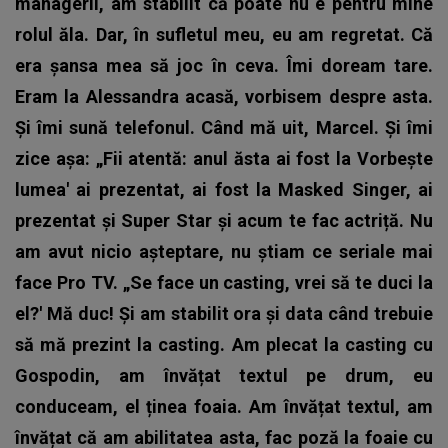
managerii, am stabilit că poate nu e pentru mine
rolul ăla. Dar, în sufletul meu, eu am regretat. Că
era șansa mea să joc în ceva. Îmi doream tare.
Eram la Alessandra acasă, vorbisem despre asta.
Și îmi sună telefonul. Când mă uit, Marcel. Și îmi
zice așa: „Fii atentă: anul ăsta ai fost la Vorbește
lumea' ai prezentat, ai fost la Masked Singer, ai
prezentat și Super Star și acum te fac actriță. Nu
am avut nicio așteptare, nu știam ce seriale mai
face Pro TV. „Se face un casting, vrei să te duci la
el?' Mă duc! Și am stabilit ora și data când trebuie
să mă prezint la casting. Am plecat la casting cu
Gospodin, am învățat textul pe drum, eu
conduceam, el ținea foaia. Am învățat textul, am
învățat că am abilitatea asta, fac poză la foaie cu