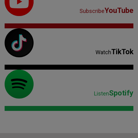
Spotify
Listen
Parteneri: