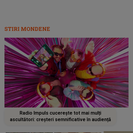
Radio Impuls cucerește tot mai mulți
ascultători: creșteri semnificative în audiență
Cât de bine îi merge Andreei
MĂRTURIA