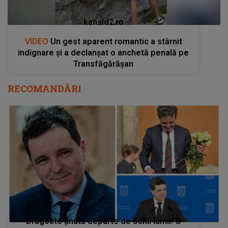
Dragoste ținută departe de ochii lumii. O
ascundea, dar a fost descoperită acum.
Nicușor Dan, dat de gol de unchiul său: "A
fost cu ea toată perioada. Se vizitează și
acum.". Ce s-a aflat despre viața
sentimentală a președintelui României