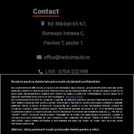
office@radioimpuls.ro
LIVE : 0754-222.999
WhatsApp: 0754-222.999
© 2019-2026 DOGAN MEDIA INTERNATIONAL SA, Toate
Nouă ne pasă ca datele tale personale să rămână confidențiale
drepturile rezervate.
Noi și partenerii noștri
589
stocăm și/sau accesăm informații pe dispozitivul dvs., precum identificatorii cookie unici pentru
prelucrarea datelor cu caracter personal. Puteți accepta sau gestiona preferințele dvs. făcând clic mai jos, respectiv vă
puteți opune utilizării unui interes legitim în orice moment pe pagina cu politica de confidențialitate. Aceste alegeri vor fi
raportate partenerilor noștri și nu vă vor afecta navigarea.
Mai multe detalii
Noi si partenerii nostri (retelele de socializare si agentiile de publicitate partenere, precum si furnizorii nostri de servicii de
date analitice) prelucram date pentru a permite website-ului sa functioneze, pentru a personaliza continutul si anunturile
publicitare afisate in functie de interesele si/sau profilul dvs., pentru a va oferi functionalitati aferente retelelor de
socializare si pentru a analiza traficul pe website. Beneficiati de drepturile prevazute de art. 15-22 din GDPR in legatura
cu prelucrarea datelor cu caracter personal. Aceste drepturi pot fi exercitate prin modalitatea indicata
aici
. Prin click pe
“ACCEPT TOATE”, acceptati folosirea tuturor Tehnologiilor de tip Cookie, care implica inclusiv acceptul dvs. cu privire la
stocarea/accesarea informatiilor de catre Vendor-ii cu care colaboram. Prin click pe “VREAU SA MODIFIC SETARILE
INDIVIDUAL” puteti schimba preferintele in mod individual, mai putin cele legate de cookie strict necesare pentru
functionarea website-ului.
Atât noi, cât și partenerii noștri prelucrăm datele pentru a oferi: