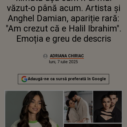
IBRAHIM". EMOȚIA E GREU DE
văzut-o până acum. Artista și
DESCRIS
Anghel Damian, apariție rară:
"Am crezut că e Halil Ibrahim".
Emoția e greu de descris
Autor:
ADRIANA CHIRIAC
Publicat:
luni, 7 iulie 2025
Actualizat:
luni, 7 iulie 2025
Adaugă-ne ca sursă preferată în Google