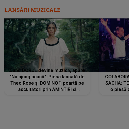
Când DORUL devine muzică, apare
Armin 
"Nu ajung acasă". Piesa lansată de
COLABORAR
Theo Rose și DOMINO îi poartă pe
SACHA: ""E
ascultători prin AMINTIRI și
o piesă 
REGĂSIRI, iar drumul emoțiilor
imediat pre
trece prin sufletul publicului:
cu mine șt
"Pentru toți cei care au plecat
păstrăm do
departe ca să le fie mai bine"
DIVERTISMENT