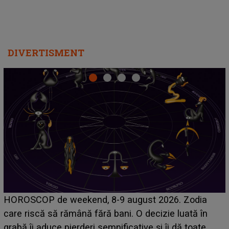
Emanuel a ținut ACEST DETALIU ASCUNS până
acum! În fața Alexandrei, concurentul din Casa Iubirii
face o MĂRTURISIRE NEAȘTEPTATĂ despre mama
sa: "I-am spus și ei în față, eu nu te iubesc pentru
că..."