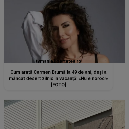
tvmania.libertatea.ro
Cum arată Carmen Brumă la 49 de ani, deși a
mâncat desert zilnic în vacanță: «Nu e noroc!»
[FOTO]
kanald2.ro
VIDEO
Teama de Legionella îi determină pe