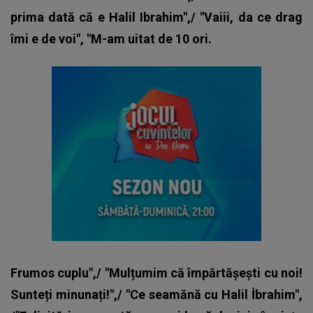
prima dată că e Halil Ibrahim",/ "Vaiii, da ce drag
îmi e de voi", "M-am uitat de 10 ori.
Frumos cuplu",/ "Mulțumim că împărtășești cu noi!
Sunteți minunați!",/ "Ce seamănă cu Halil İbrahim",