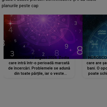
HOROSCOP 7 august 2026. Zodia
HOROSCOP 
care intră într-o perioadă marcată
care are șa
de încercări. Problemele se adună
bani. O opo
din toate părțile, iar o veste
poate schi
neașteptată îi dă planurile peste
la
cap
CONECTEAZĂ-TE CU NOI