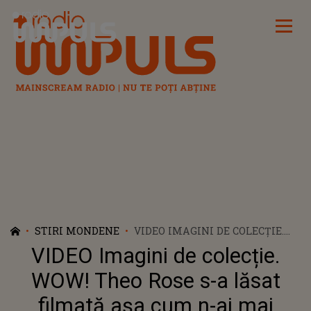
Radio Impuls
STIRI MONDENE
VIDEO IMAGINI DE COLECȚIE.
WOW! THEO ROSE S-A LĂSAT
VIDEO Imagini de colecție.
FILMATĂ AȘA CUM N-AI MAI
VĂZUT-O PÂNĂ ACUM. ARTISTA
WOW! Theo Rose s-a lăsat
ȘI ANGHEL DAMIAN, APARIȚIE
filmată așa cum n-ai mai
RARĂ: "AM CREZUT CĂ E HALIL