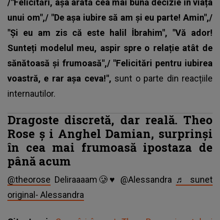
/"Felicitări, așa arată cea mai bună decizie în viața
unui om",/ "De așa iubire să am și eu parte! Amin",/
"Și eu am zis că este halil İbrahim", "Vă ador!
Sunteți modelul meu, aspir spre o relație atât de
sănătoasă și frumoasă",/ "Felicitări pentru iubirea
voastră, e rar așa ceva!",
sunt o parte din reacțiile
internautilor.
Dragoste discretă, dar reală. Theo
Rose
ș
i Anghel Damian, surprinși
în cea mai frumoasă ipostaza de
până acum
@theorose
Deliraaaam🥲♥️ @Alessandra
♬ sunet
original- Alessandra