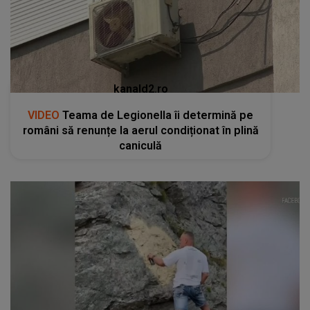
români să renunțe la aerul condiționat în plină
caniculă
kanald2.ro
VIDEO
Un gest aparent romantic a stârnit
indignare și a declanșat o anchetă penală pe
Transfăgărășan
RECOMANDĂRI