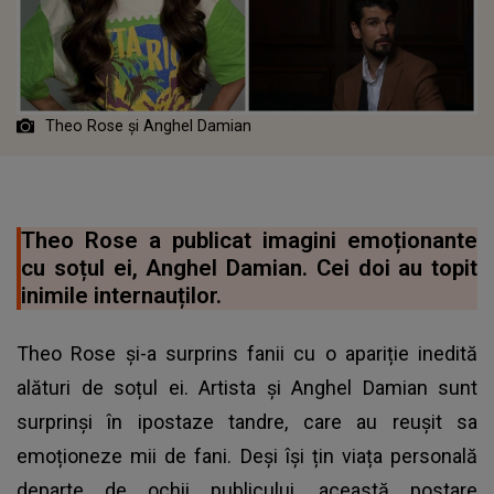
Theo Rose
ș
i Anghel Damian
Theo Rose a publicat imagini emoționante
cu soțul ei, Anghel Damian. Cei doi au topit
inimile internauților.
Theo Rose și-a surprins fanii cu o apariție inedită
alături de soțul ei. Artista și Anghel Damian sunt
surprinși în ipostaze tandre, care au reușit sa
emoționeze mii de fani. Deși își țin viața personală
departe de ochii publicului, această postare