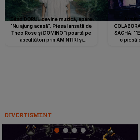
Când DORUL devine muzică, apare
Armin 
"Nu ajung acasă". Piesa lansată de
COLABORAR
Theo Rose și DOMINO îi poartă pe
SACHA: ""E
ascultători prin AMINTIRI și
o piesă 
REGĂSIRI, iar drumul emoțiilor
imediat pre
trece prin sufletul publicului:
cu mine șt
"Pentru toți cei care au plecat
păstrăm do
departe ca să le fie mai bine"
DIVERTISMENT