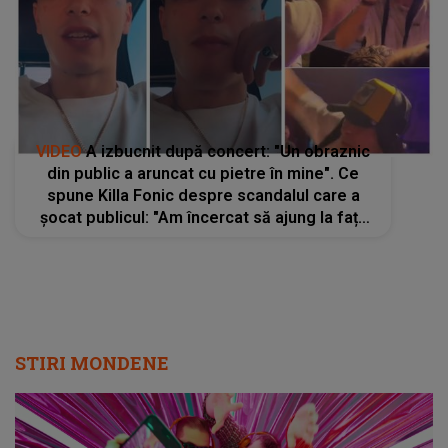
VIDEO
A izbucnit după concert: "Un obraznic
din public a aruncat cu pietre în mine". Ce
spune Killa Fonic despre scandalul care a
șocat publicul: "Am încercat să ajung la fața
lui pentru că erau și minori prin preajmă. E
ceva ce nu se face"
STIRI MONDENE