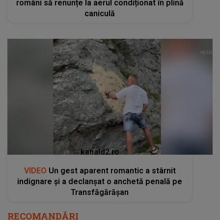
români să renunțe la aerul condiționat în plină
caniculă
kanald2.ro
VIDEO
Un gest aparent romantic a stârnit
indignare și a declanșat o anchetă penală pe
Transfăgărășan
RECOMANDĂRI