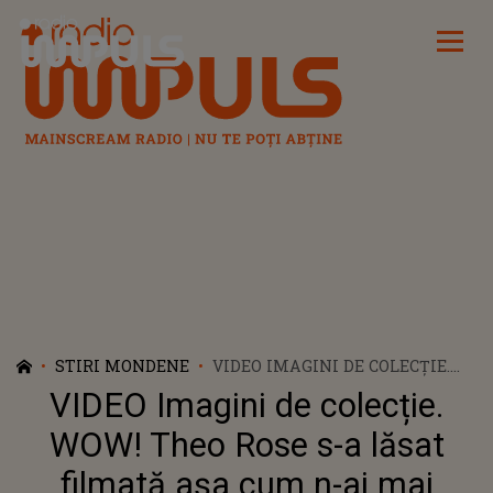
Radio Impuls
STIRI MONDENE
VIDEO IMAGINI DE COLECȚIE.
WOW! THEO ROSE S-A LĂSAT
VIDEO Imagini de colecție.
FILMATĂ AȘA CUM N-AI MAI
VĂZUT-O PÂNĂ ACUM. ARTISTA
WOW! Theo Rose s-a lăsat
ȘI ANGHEL DAMIAN, APARIȚIE
filmată așa cum n-ai mai
RARĂ: "AM CREZUT CĂ E HALIL