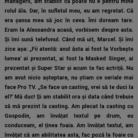
managerii, am stabilit că poate nu e pentru mine
rolul ăla. Dar, în sufletul meu, eu am regretat. Că
era șansa mea să joc în ceva. Îmi doream tare.
Eram la Alessandra acasă, vorbisem despre asta.
Și îmi sună telefonul. Când mă uit, Marcel. Și îmi
zice așa: „Fii atentă: anul ăsta ai fost la Vorbește
lumea' ai prezentat, ai fost la Masked Singer, ai
prezentat și Super Star și acum te fac actriță. Nu
am avut nicio așteptare, nu știam ce seriale mai
face Pro TV. „Se face un casting, vrei să te duci la
el?' Mă duc! Și am stabilit ora și data când trebuie
să mă prezint la casting. Am plecat la casting cu
Gospodin, am învățat textul pe drum, eu
conduceam, el ținea foaia. Am învățat textul, am
învățat că am abilitatea asta, fac poză la foaie cu