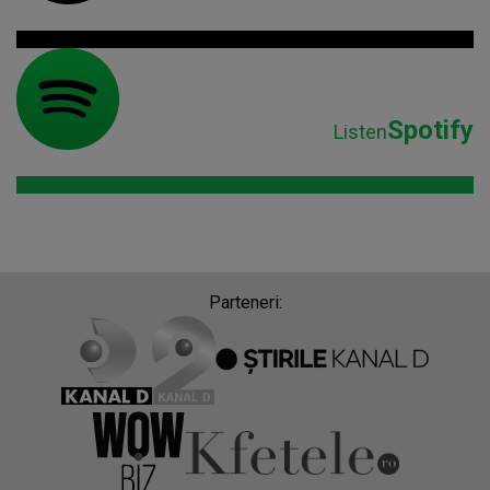
Spotify
Listen
Parteneri: