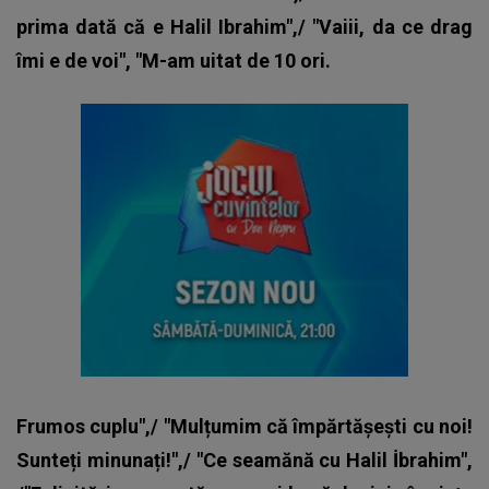
prima dată că e Halil Ibrahim",/ "Vaiii, da ce drag
îmi e de voi", "M-am uitat de 10 ori.
Frumos cuplu",/ "Mulțumim că împărtășești cu noi!
Sunteți minunați!",/ "Ce seamănă cu Halil İbrahim",