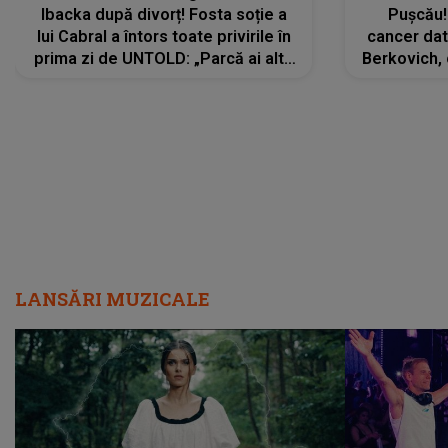
Ibacka după divorț! Fosta soție a
Pușcău!
lui Cabral a întors toate privirile în
cancer dato
prima zi de UNTOLD: „Parcă ai altă
Berkovich, 
strălucire, emani putere,
accident ru
încredere, siguranță...”
Dacă nu 
LANSĂRI MUZICALE