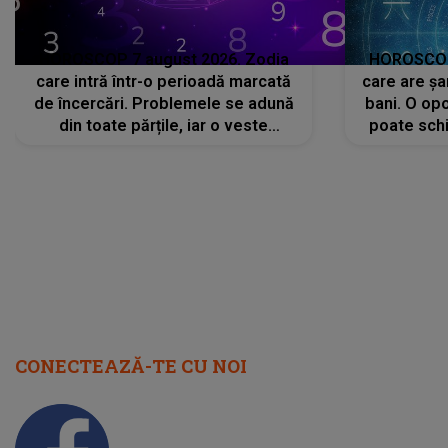
HOROSCOP 7 august 2026. Zodia
HOROSCOP 
care intră într-o perioadă marcată
care are șa
de încercări. Problemele se adună
bani. O opo
din toate părțile, iar o veste
poate schi
neașteptată îi dă planurile peste
la
cap
CONECTEAZĂ-TE CU NOI