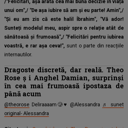
/"Felicitări, așa arată cea mai bună decizie în viața
unui om",/ "De așa iubire să am și eu parte! Amin",/
"Și eu am zis că este halil İbrahim", "Vă ador!
Sunteți modelul meu, aspir spre o relație atât de
sănătoasă și frumoasă",/ "Felicitări pentru iubirea
voastră, e rar așa ceva!",
sunt o parte din reacțiile
internautilor.
Dragoste discretă, dar reală. Theo
Rose
ș
i Anghel Damian, surprinși
în cea mai frumoasă ipostaza de
până acum
@theorose
Deliraaaam🥲♥️ @Alessandra
♬ sunet
original- Alessandra