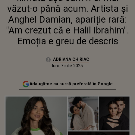
IBRAHIM". EMOȚIA E GREU DE
văzut-o până acum. Artista și
DESCRIS
Anghel Damian, apariție rară:
"Am crezut că e Halil Ibrahim".
Emoția e greu de descris
Autor:
ADRIANA CHIRIAC
Publicat:
luni, 7 iulie 2025
Actualizat:
luni, 7 iulie 2025
Adaugă-ne ca sursă preferată în Google