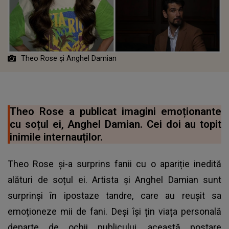
Theo Rose
ș
i Anghel Damian
Theo Rose a publicat imagini emoționante
cu soțul ei, Anghel Damian. Cei doi au topit
inimile internauților.
Theo Rose și-a surprins fanii cu o apariție inedită
alături de soțul ei. Artista și Anghel Damian sunt
surprinși în ipostaze tandre, care au reușit sa
emoționeze mii de fani. Deși își țin viața personală
departe de ochii publicului, această postare