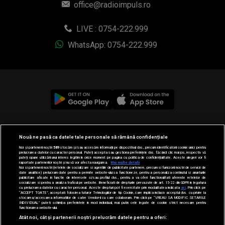
office@radioimpuls.ro
LIVE : 0754-222.999
WhatsApp: 0754-222.999
© 2019-2026 DOGAN MEDIA INTERNATIONAL SA, Toate
Nouă ne pasă ca datele tale personale să rămână confidențiale
drepturile rezervate.
Noi și partenerii noștri
589
stocăm și/sau accesăm informații pe dispozitivul dvs., precum identificatorii cookie unici pentru
prelucrarea datelor cu caracter personal. Puteți accepta sau gestiona preferințele dvs. făcând clic mai jos, respectiv vă
puteți opune utilizării unui interes legitim în orice moment pe pagina cu politica de confidențialitate. Aceste alegeri vor fi
raportate partenerilor noștri și nu vă vor afecta navigarea.
Mai multe detalii
Noi si partenerii nostri (retelele de socializare si agentiile de publicitate partenere, precum si furnizorii nostri de servicii de
date analitice) prelucram date pentru a permite website-ului sa functioneze, pentru a personaliza continutul si anunturile
publicitare afisate in functie de interesele si/sau profilul dvs., pentru a va oferi functionalitati aferente retelelor de
socializare si pentru a analiza traficul pe website. Beneficiati de drepturile prevazute de art. 15-22 din GDPR in legatura
cu prelucrarea datelor cu caracter personal. Aceste drepturi pot fi exercitate prin modalitatea indicata
aici
. Prin click pe
“ACCEPT TOATE”, acceptati folosirea tuturor Tehnologiilor de tip Cookie, care implica inclusiv acceptul dvs. cu privire la
stocarea/accesarea informatiilor de catre Vendor-ii cu care colaboram. Prin click pe “VREAU SA MODIFIC SETARILE
INDIVIDUAL” puteti schimba preferintele in mod individual, mai putin cele legate de cookie strict necesare pentru
functionarea website-ului.
Atât noi, cât și partenerii noștri prelucrăm datele pentru a oferi: