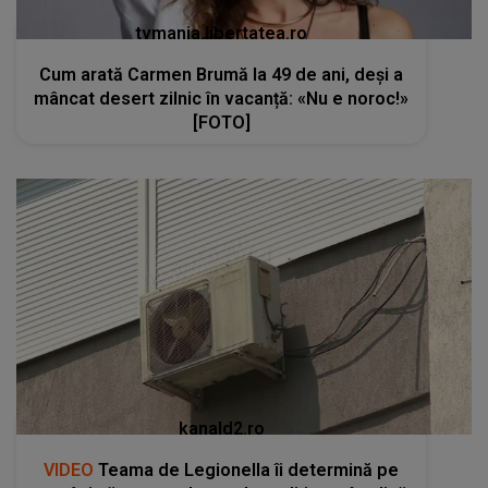
tvmania.libertatea.ro
Cum arată Carmen Brumă la 49 de ani, deși a
mâncat desert zilnic în vacanță: «Nu e noroc!»
[FOTO]
kanald2.ro
VIDEO
Teama de Legionella îi determină pe