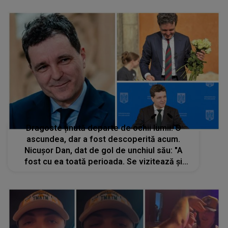
Dragoste ținută departe de ochii lumii. O
ascundea, dar a fost descoperită acum.
Nicușor Dan, dat de gol de unchiul său: "A
fost cu ea toată perioada. Se vizitează și
acum.". Ce s-a aflat despre viața
sentimentală a președintelui României