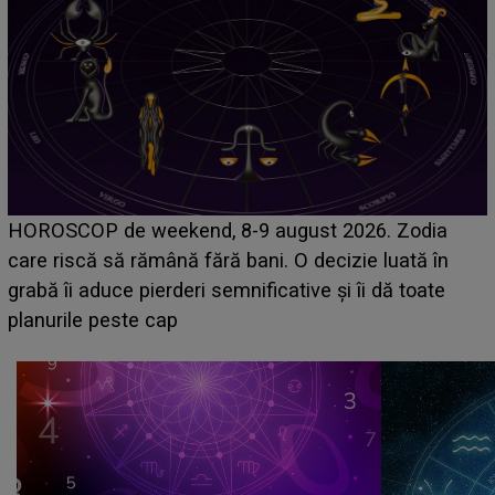
Emanuel a ținut ACEST DETALIU ASCUNS până
acum! În fața Alexandrei, concurentul din Casa Iubirii
face o MĂRTURISIRE NEAȘTEPTATĂ despre mama
sa: "I-am spus și ei în față, eu nu te iubesc pentru
că..."