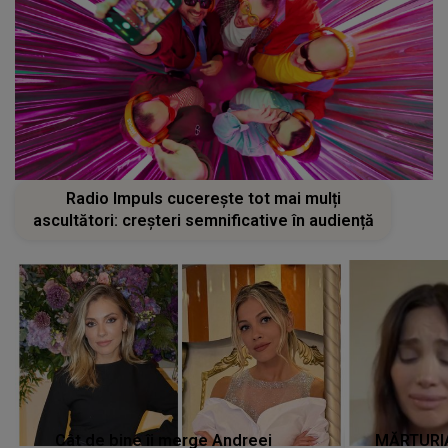
Radio Impuls cucerește tot mai mulți
ascultători: creșteri semnificative în audiență
Cât de bine îi merge Andreei
MĂRTURIA