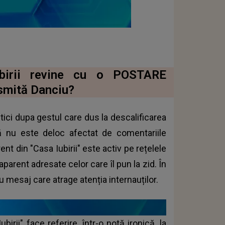
ubirii revine cu o POSTARE
smită Danciu?
tici dupa gestul care dus la descalificarea
ă nu este deloc afectat de comentariile
t din "Casa Iubirii" este activ pe rețelele
arent adresate celor care îl pun la zid. În
u mesaj care atrage atenția internauților.
rii" face referire, într-o notă ironică, la