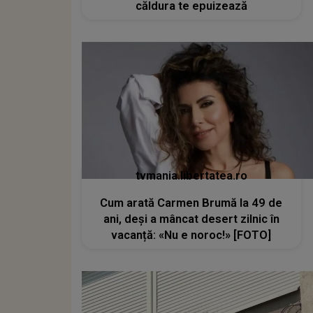
căldura te epuizează
tvmania.libertatea.ro
Cum arată Carmen Brumă la 49 de
ani, deși a mâncat desert zilnic în
vacanță: «Nu e noroc!» [FOTO]