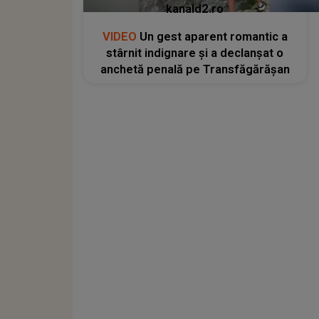
kanald2.ro
VIDEO
Un gest aparent romantic a
stârnit indignare și a declanșat o
anchetă penală pe Transfăgărășan