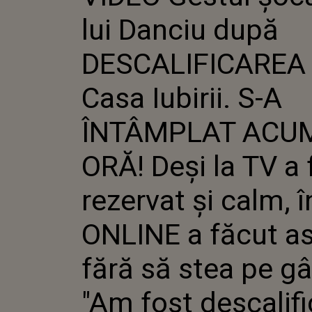
CASA IUBI
lui Danciu după
ÎNTÂMPL
ORĂ! DEȘ
REZERVAT
DESCALIFICAREA 
ONLINE 
FĂRĂ SĂ 
Casa Iubirii. S-A
GÂNDURI:
DESCALIFI
ÎNTÂMPLAT ACU
ORĂ! Deși la TV a 
rezervat și calm, î
ONLINE a făcut a
fără să stea pe gâ
"Am fost descalifi