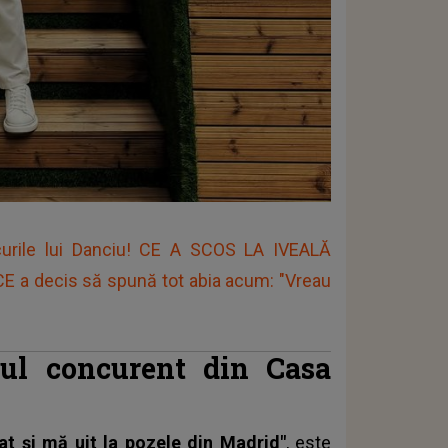
urile lui Danciu! CE A SCOS LA IVEALĂ
 CE a decis să spună tot abia acum: "Vreau
tul concurent din Casa
at și mă uit la pozele din Madrid"
, este