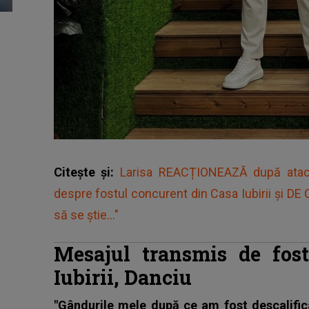
Citește și:
Larisa REACȚIONEAZĂ după atac
despre fostul concurent din Casa Iubirii și DE
să se știe..."
Mesajul transmis de fos
Iubirii, Danciu
"Gândurile mele după ce am fost descalific