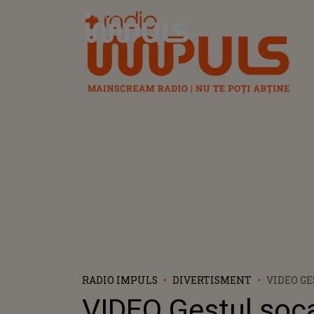
Radio Impuls
RADIO IMPULS
DIVERTISMENT
VIDEO G
AL LUI 
VIDEO Gestul șoca
DESCALI