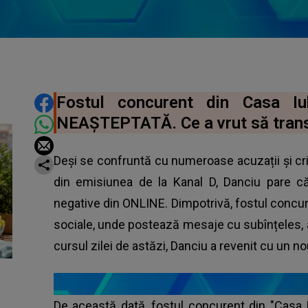
DISTRIBUIE ARTICOLUL
Fostul concurent din Casa I
NEAȘTEPTATĂ. Ce a vrut să tran
Deși se confruntă cu numeroase acuzații și cri
din emisiunea de la Kanal D, Danciu pare c
negative din ONLINE. Dimpotrivă, fostul concuren
sociale, unde postează mesaje cu subînțeles, ap
cursul zilei de astăzi, Danciu a revenit cu un no
De această dată, fostul concurent din "Casa Iubi