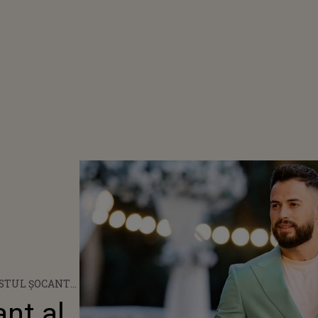
ESTUL ȘOCANT
DANCIU DUPĂ
nt al
FICAREA DIN