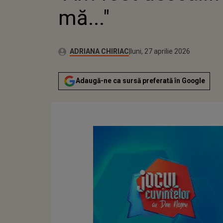
mă..."
Publicat:
Autor:
luni, 27 aprilie 2026
Actualizat:
ADRIANA CHIRIAC
luni, 27 aprilie 2026
Adaugă-ne ca sursă preferată în Google